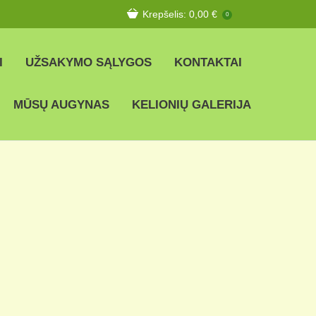
Krepšelis:
0,00
€
0
I
UŽSAKYMO SĄLYGOS
KONTAKTAI
MŪSŲ AUGYNAS
KELIONIŲ GALERIJA