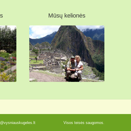
s
Mūsų kelionės
t@vysniauskugeles.lt
Visos teisės saugomos.