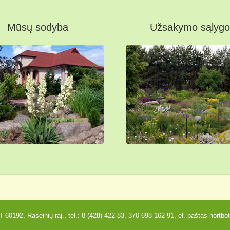
Mūsų sodyba
Užsakymo sąlygo
-60192, Raseinių raj., tel.:
8 (428) 422 83
,
370 698 162 91
, el. paštas
hortbo