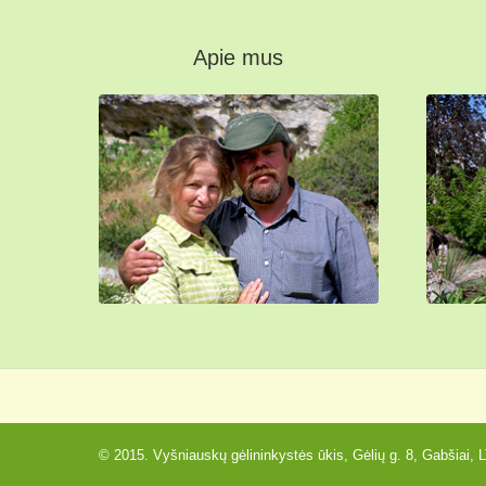
Apie mus
© 2015. Vyšniauskų gėlininkystės ūkis, Gėlių g. 8, Gabšiai, LT