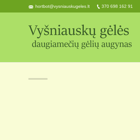
hortbot@vysniauskugeles.lt
370 698 162 91