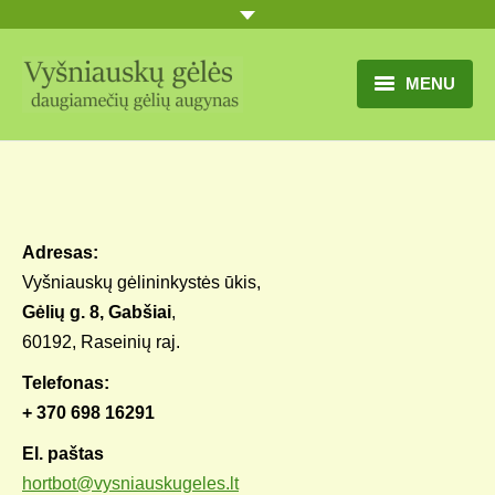
MENU
TITULINIS
GĖLIŲ KATALOGAS
PRANEŠIMAI
Adresas:
Vyšniauskų gėlininkystės ūkis,
UŽSAKYMO SĄLYGOS
Gėlių g. 8, Gabšiai
,
60192, Raseinių raj.
KONTAKTAI
Telefonas:
APIE MUS
+ 370 698 16291
MŪSŲ SODYBA
El. paštas
hortbot@vysniauskugeles.lt
MŪSŲ AUGYNAS