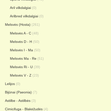
Aril vilkdalgiai
(0)
Arilbred vilkdalgiai
(0)
Melsvės (Hosta)
(261)
Melsvės A - C
(48)
Melsvės D - H
(50)
Melsvės I - Ma
(50)
Melsvės Ma - Re
(51)
Melsvės Ri - U
(39)
Melsvės V - Z
(23)
Lelijos
(0)
Bijūnai (Paeonia)
(7)
Astilbe - Astilbės
(3)
Cimicifuga - Blakėžudės
(4)