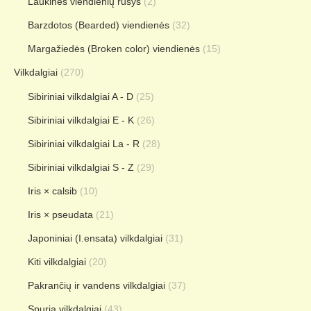
Laukinės viendienių rūšys
(2)
Barzdotos (Bearded) viendienės
(32)
Margažiedės (Broken color) viendienės
(15)
Vilkdalgiai
(270)
Sibiriniai vilkdalgiai A - D
(25)
Sibiriniai vilkdalgiai E - K
(26)
Sibiriniai vilkdalgiai La - R
(28)
Sibiriniai vilkdalgiai S - Z
(29)
Iris × calsib
(10)
Iris × pseudata
(21)
Japoniniai (I.ensata) vilkdalgiai
(31)
Kiti vilkdalgiai
(20)
Pakrančių ir vandens vilkdalgiai
(37)
Spuria vilkdalgiai
(43)