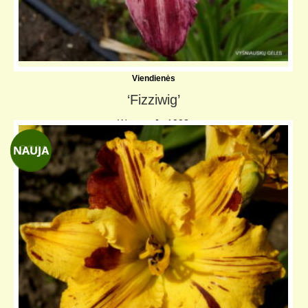
Viendienės
‘Fizziwig’
Weston-J., 1998
DIP, SEV;
↨ 70 cm
⌀ 20 cm
-32%