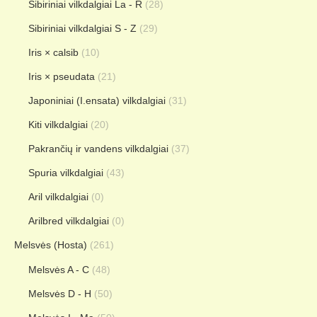
Sibiriniai vilkdalgiai La - R
(28)
Sibiriniai vilkdalgiai S - Z
(29)
Iris × calsib
(10)
Iris × pseudata
(21)
Japoniniai (I.ensata) vilkdalgiai
(31)
Kiti vilkdalgiai
(20)
Pakrančių ir vandens vilkdalgiai
(37)
Spuria vilkdalgiai
(43)
Aril vilkdalgiai
(0)
Arilbred vilkdalgiai
(0)
Melsvės (Hosta)
(261)
Melsvės A - C
(48)
Melsvės D - H
(50)