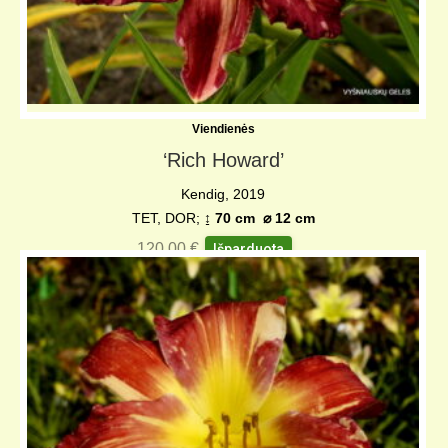
Viendienės
‘Rich Howard’
Kendig, 2019
TET, DOR;
↨ 70 cm
⌀
12 cm
120,00
€
Išparduota