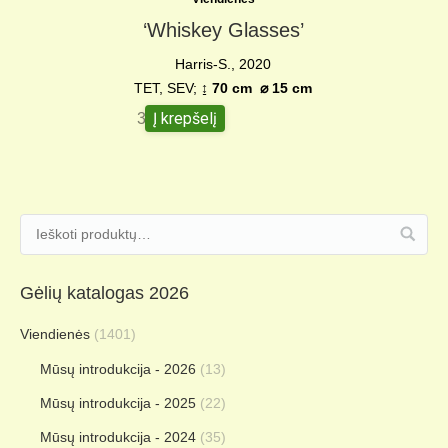
‘Whiskey Glasses’
Harris-S., 2020
TET, SEV;
↨ 70 cm
⌀
15 cm
Į krepšelį
350,00
€
Gėlių katalogas 2026
Viendienės
(1401)
Mūsų introdukcija - 2026
(13)
Mūsų introdukcija - 2025
(22)
Mūsų introdukcija - 2024
(35)