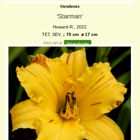
Viendienės
‘Starman’
Howard-R., 2022
TET, SEV;
↨ 70 cm
⌀
17 cm
350,00
€
Išparduota