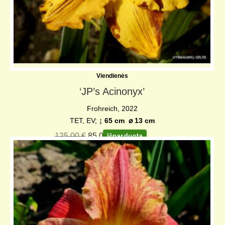
Viendienės
‘JP’s Acinonyx’
Frohreich, 2022
TET, EV;
↨ 65 cm ⌀ 13 cm
125,00
€
85,00
€
Išparduota