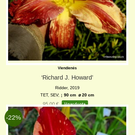
Viendienės
‘Richard J. Howard’
Ridder, 2019
TET, SEV;
↨ 90 cm
⌀
20 cm
95,00
€
Išparduota
-22%