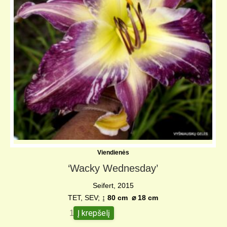
Viendienės
‘Wacky Wednesday’
Seifert, 2015
TET, SEV;
↨ 80 cm
⌀
18 cm
Į krepšelį
180,00
€