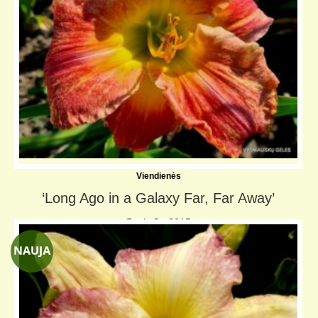
Viendienės
‘Long Ago in a Galaxy Far, Far Away’
Bush-C., 2015
TET, DOR;
↨ 50 cm
⌀
14 cm