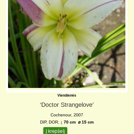
KELIONIŲ GALERIJA
Viendienės
‘Doctor Strangelove’
Cochenour, 2007
DIP, DOR;
↨ 70 cm
⌀
15 cm
Į krepšelį
35,00
€