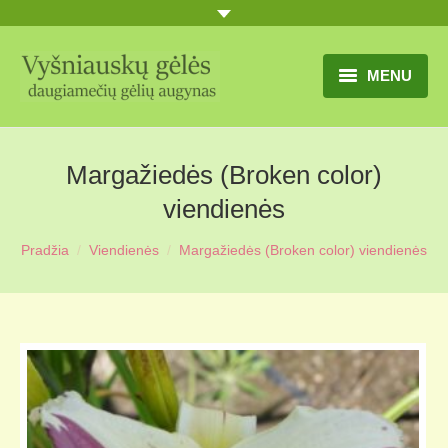
MENU
TITULINIS
Margažiedės (Broken color)
GĖLIŲ KATALOGAS
viendienės
PRANEŠIMAI
Pradžia
Viendienės
Margažiedės (Broken color) viendienės
UŽSAKYMO SĄLYGOS
KONTAKTAI
APIE MUS
MŪSŲ SODYBA
MŪSŲ AUGYNAS