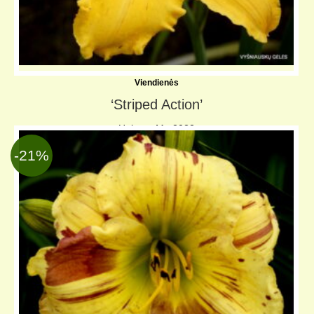
Viendienės
‘Striped Action’
Holmes-M., 2022
TET, SEV;
↨ 80 cm
⌀
13 cm
-21%