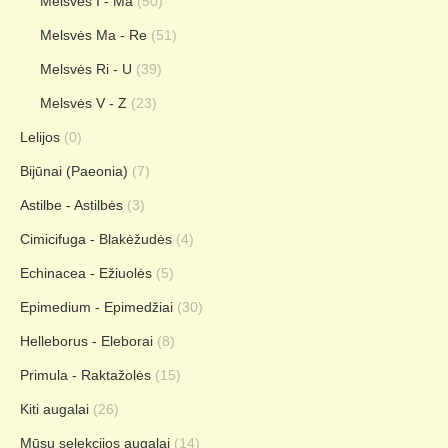
Melsvės I - Ma
(50)
Melsvės Ma - Re
(51)
Melsvės Ri - U
(39)
Melsvės V - Z
(23)
Lelijos
(0)
Bijūnai (Paeonia)
(7)
Astilbe - Astilbės
(3)
Cimicifuga - Blakėžudės
(4)
Echinacea - Ežiuolės
(5)
Epimedium - Epimedžiai
(30)
Helleborus - Eleborai
(8)
Primula - Raktažolės
(15)
Kiti augalai
(26)
Mūsų selekcijos augalai
(14)