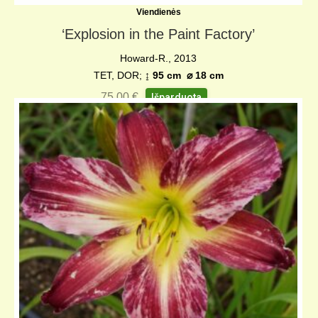
Viendienės
‘Explosion in the Paint Factory’
Howard-R., 2013
TET, DOR;
↨ 95 cm
⌀
18 cm
75,00
€
Išparduota