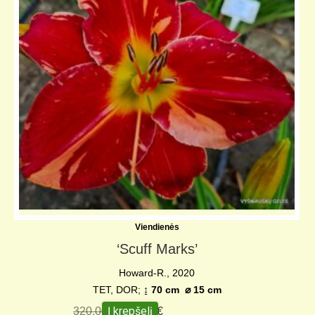
Viendienės
‘Scuff Marks’
Howard-R., 2020
TET, DOR;
↨ 70 cm
⌀
15 cm
Į krepšelį
320,00
€
250,00
€