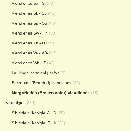
Viendienės Sa - Si
(48)
Viendienės Sk - Sp
(45)
Viendienės Sp - Sw
(45)
Viendienės Sw - Th
(50)
Viendienės Th - U
(49)
Viendienės Va - We
(42)
Viendienės Wh - Z
(46)
Laukinės viendienių rūšys
(2)
Barzdotos (Bearded) viendienės
(32)
Margažiedės (Broken color) viendienės
(15)
Vilkdalgiai
(270)
Sibiriniai vilkdalgiai A - D
(25)
Sibiriniai vilkdalgiai E - K
(26)