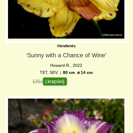
Viendienės
‘Sunny with a Chance of Wine’
Howard-R., 2022
TET, SEV;
↨ 80 cm
⌀
14 cm
Į krepšelį
120,00
€
95,00
€