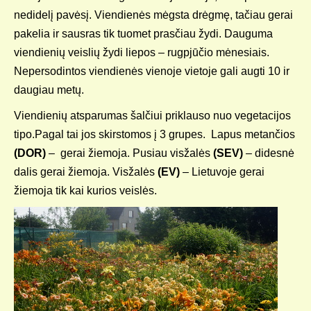
nedidelį pavėsį. Viendienės mėgsta drėgmę, tačiau gerai
pakelia ir sausras tik tuomet prasčiau žydi. Dauguma
viendienių veislių žydi liepos – rugpjūčio mėnesiais.
Nepersodintos viendienės vienoje vietoje gali augti 10 ir
daugiau metų.
Viendienių atsparumas šalčiui priklauso nuo vegetacijos
tipo.Pagal tai jos skirstomos į 3 grupes. Lapus metančios
(DOR)
– gerai žiemoja. Pusiau visžalės
(SEV)
– didesnė
dalis gerai žiemoja. Visžalės
(EV)
– Lietuvoje gerai
žiemoja tik kai kurios veislės.