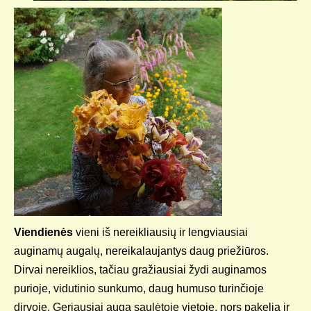
Viendienės
vieni iš nereikliausių ir lengviausiai
auginamų augalų, nereikalaujantys daug priežiūros.
Dirvai nereiklios, tačiau gražiausiai žydi auginamos
purioje, vidutinio sunkumo, daug humuso turinčioje
dirvoje. Geriausiai auga saulėtoje vietoje, nors pakelia ir