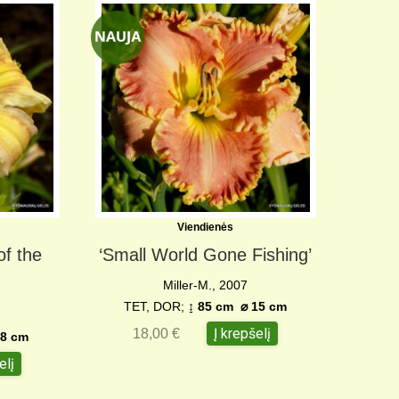
Viendienės
of the
‘Small World Gone Fishing’
Miller-M., 2007
TET, DOR;
↨ 85 cm
⌀ 15 c
m
Į krepšelį
18,00
€
8 cm
elį