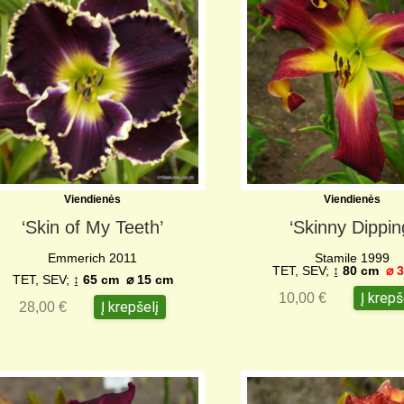
Viendienės
Viendienės
‘Skin of My Teeth’
‘Skinny Dippin
Emmerich 2011
Stamile 1999
TET, SEV;
↨ 80 cm
⌀ 3
TET, SEV;
↨ 65 cm ⌀ 15 cm
Į krepš
10,00
€
Į krepšelį
28,00
€