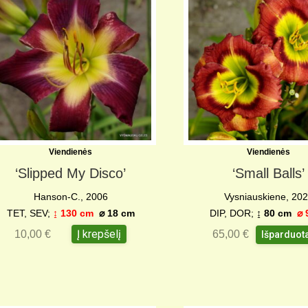
Viendienės
Viendienės
‘Slipped My Disco’
‘Small Balls’
Hanson-C., 2006
Vysniauskiene, 20
TET, SEV;
↨ 130 cm
⌀ 18 c
m
DIP, DOR;
↨ 80 cm
⌀ 
Į krepšelį
10,00
€
65,00
€
Išparduot