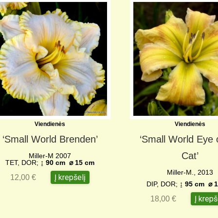
Viendienės
Viendienės
‘Small World Brenden’
‘Small World Eye 
Cat’
Miller-M 2007
TET, DOR;
↨ 90 cm
⌀ 15 c
m
Miller-M., 2013
Į krepšelį
12,00
€
DIP, DOR;
↨ 95 cm
⌀
1
Į krepš
18,00
€