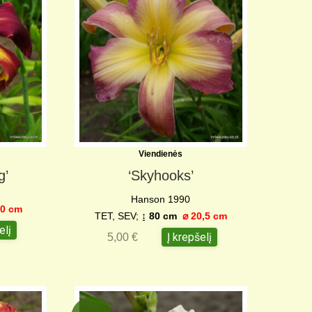
Viendienės
g’
‘Skyhooks’
Hanson 1990
0 c
m
TET, SEV;
↨ 80 cm
⌀ 20,5 cm
elį
Į krepšelį
5,00
€