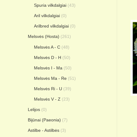
Spuria vilkdalgiai
(43)
Aril vilkdalgiai
(0)
Arilbred vilkdalgiai
(0)
Melsvės (Hosta)
(261)
Melsvės A - C
(48)
Melsvės D - H
(50)
Melsvės I - Ma
(50)
Melsvės Ma - Re
(51)
Melsvės Ri - U
(39)
Melsvės V - Z
(23)
Lelijos
(0)
Bijūnai (Paeonia)
(7)
Astilbe - Astilbės
(3)