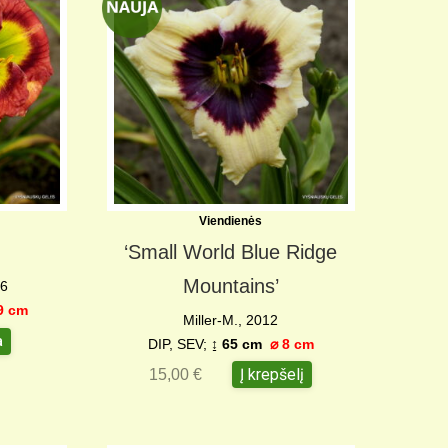
Viendienės
‘Small World Blue Ridge
Mountains’
26
9 c
m
Miller-M., 2012
a
DIP, SEV;
↨ 65 cm
⌀
8 cm
Į krepšelį
15,00
€