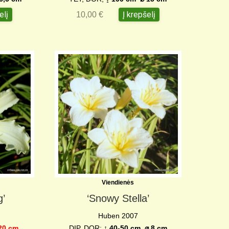
elį
Į krepšelį
10,00
€
Viendienės
’
‘Snowy Stella’
Huben 2007
20 c
m
DIP, DOR;
↨ 40-50 cm ⌀ 8 cm