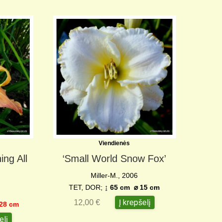
Viendienės
ing All
‘Small World Snow Fox’
Miller-M., 2006
TET, DOR;
↨ 65 cm ⌀ 15 cm
Į krepšelį
12,00
€
28 cm
elį