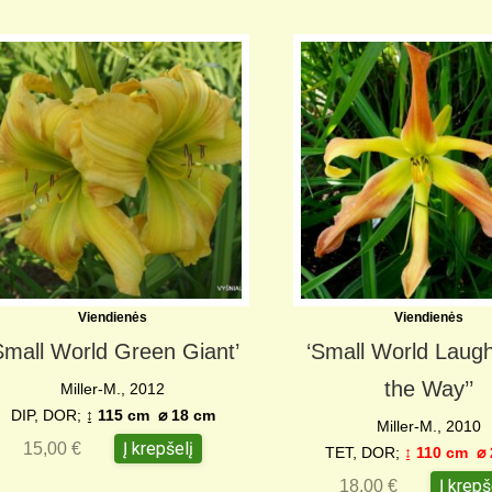
Viendienės
Viendienės
Small World Green Giant’
‘Small World Laugh
the Way’’
Miller-M., 2012
DIP, DOR;
↨
115 cm
⌀
18 cm
Miller-M., 2010
Į krepšelį
15,00
€
TET, DOR;
↨ 110 cm
⌀
Į krepš
18,00
€