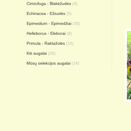
Cimicifuga - Blakėžudės
(4)
Echinacea - Ežiuolės
(5)
Epimedium - Epimedžiai
(30)
Helleborus - Eleborai
(8)
Primula - Raktažolės
(15)
Kiti augalai
(26)
Mūsų selekcijos augalai
(14)