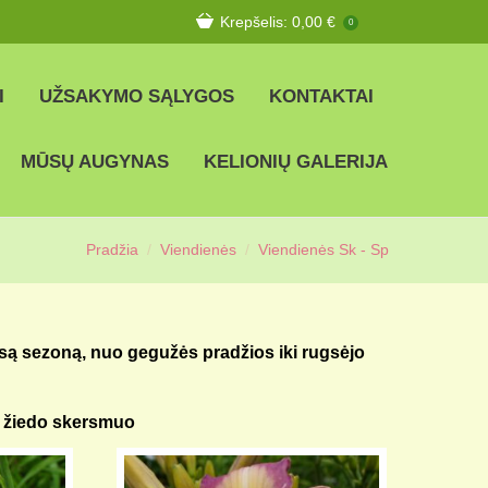
Krepšelis:
0,00
€
0
I
UŽSAKYMO SĄLYGOS
KONTAKTAI
MŪSŲ AUGYNAS
KELIONIŲ GALERIJA
Pradžia
Viendienės
Viendienės Sk - Sp
isą sezoną, nuo gegužės pradžios iki rugsėjo
– žiedo skersmuo