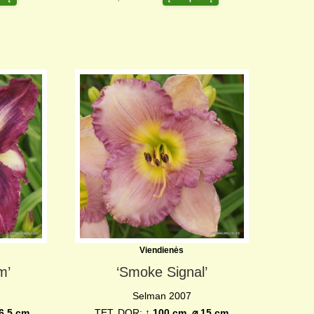
Viendienės
m’
‘Smoke Signal’
Selman 2007
6,5 cm
TET, DOR;
↨ 100 cm ⌀ 15 cm