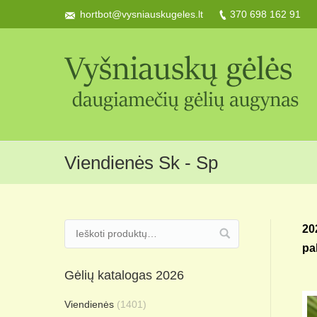
hortbot@vysniauskugeles.lt
370 698 162 91
Viendienės Sk - Sp
20
pa
Gėlių katalogas 2026
Viendienės
(1401)