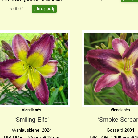
Į krepšelį
15,00
€
Viendienės
Viendienės
‘Smiling Elfs’
‘Smoke Screa
Vysniauskiene, 2024
Gossard 2004
DIP, DOR;
↨ 85 cm
⌀
18 cm
DIP, DOR;
↨ 100 cm ⌀ 1