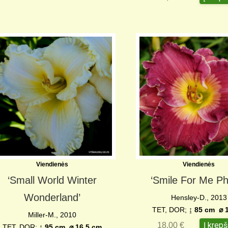
Viendienės
Viendienės
‘Small World Winter
‘Smile For Me Phy
Wonderland’
Hensley-D., 2013
TET, DOR;
↨
85 cm
⌀
1
Miller-M., 2010
Į krepš
18,00
€
TET, DOR;
↨ 95 cm ⌀ 16,5 cm