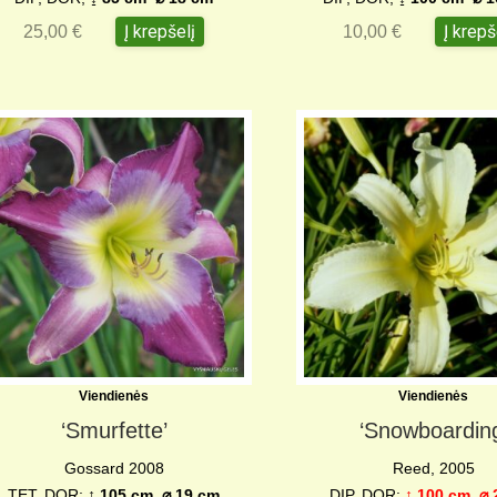
Į krepšelį
Į krepš
25,00
€
10,00
€
Viendienės
Viendienės
‘Smurfette’
‘Snowboarding
Gossard 2008
Reed, 2005
TET, DOR;
↨ 105 cm ⌀ 19 cm
DIP, DOR;
↨ 100 cm
⌀ 