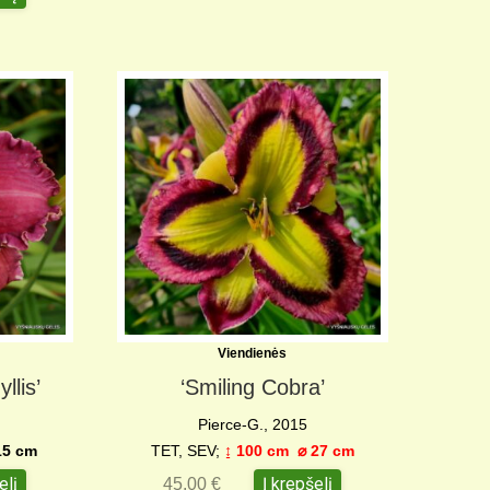
Viendienės
llis’
‘Smiling Cobra’
Pierce-G., 2015
5 cm
TET, SEV;
↨ 100 cm
⌀ 27 c
m
elį
Į krepšelį
45,00
€