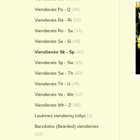
Viendienės Po - Q
(48)
Viendienės Ra - Ri
(50)
Viendienės Ro - Sa
(44)
Viendienės Sa - Si
(48)
Viendienės Sk - Sp
(45)
Viendienės Sp - Sw
(45)
Viendienės Sw - Th
(50)
Viendienės Th - U
(49)
Viendienės Va - We
(42)
Viendienės Wh - Z
(46)
Laukinės viendienių rūšys
(2)
Barzdotos (Bearded) viendienės
(32)