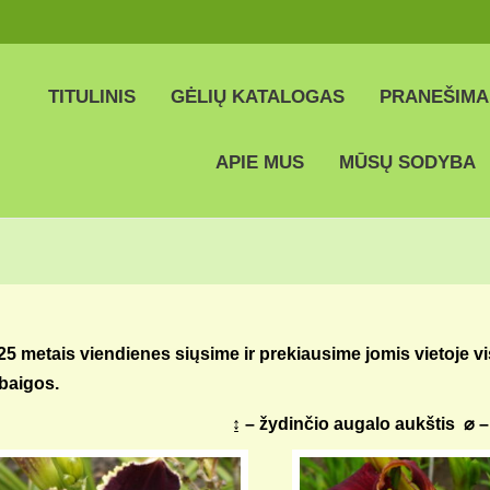
TITULINIS
GĖLIŲ KATALOGAS
PRANEŠIMA
APIE MUS
MŪSŲ SODYBA
25 metais viendienes siųsime ir prekiausime jomis vietoje v
baigos.
↨ – žydinčio augalo aukštis ⌀ 