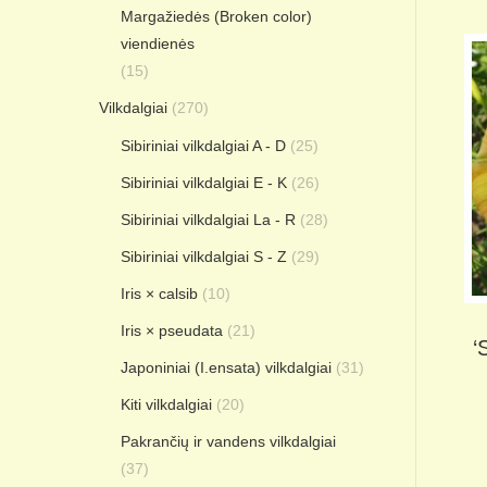
Margažiedės (Broken color)
viendienės
(15)
Vilkdalgiai
(270)
Sibiriniai vilkdalgiai A - D
(25)
Sibiriniai vilkdalgiai E - K
(26)
Sibiriniai vilkdalgiai La - R
(28)
Sibiriniai vilkdalgiai S - Z
(29)
Iris × calsib
(10)
Iris × pseudata
(21)
‘
Japoniniai (I.ensata) vilkdalgiai
(31)
Kiti vilkdalgiai
(20)
Pakrančių ir vandens vilkdalgiai
(37)