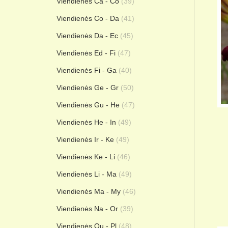
Viendienės Ca - Co
(39)
Viendienės Co - Da
(41)
Viendienės Da - Ec
(45)
Viendienės Ed - Fi
(47)
Viendienės Fi - Ga
(40)
Viendienės Ge - Gr
(50)
Viendienės Gu - He
(47)
Viendienės He - In
(49)
Viendienės Ir - Ke
(49)
Viendienės Ke - Li
(46)
Viendienės Li - Ma
(49)
Viendienės Ma - My
(46)
Viendienės Na - Or
(39)
Viendienės Ou - Pl
(48)