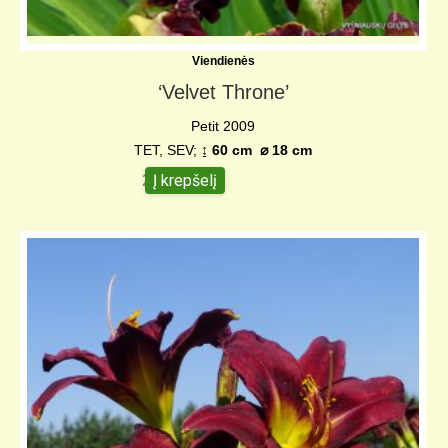
Viendienės
‘Velvet Throne’
Petit 2009
TET, SEV;
↨ 60 cm ⌀ 18 cm
Į krepšelį
28,00
€