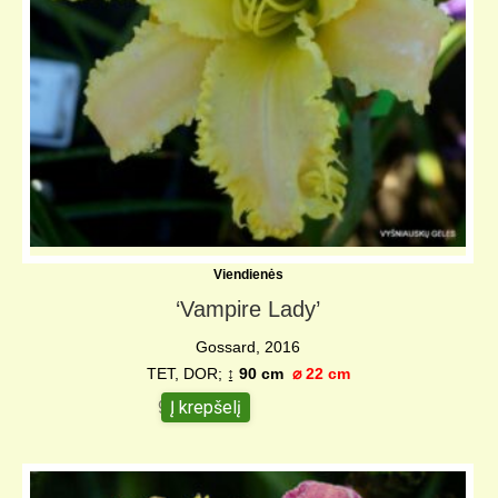
Viendienės
‘Vampire Lady’
Gossard, 2016
TET, DOR;
↨ 90 cm
⌀
22 cm
Į krepšelį
95,00
€