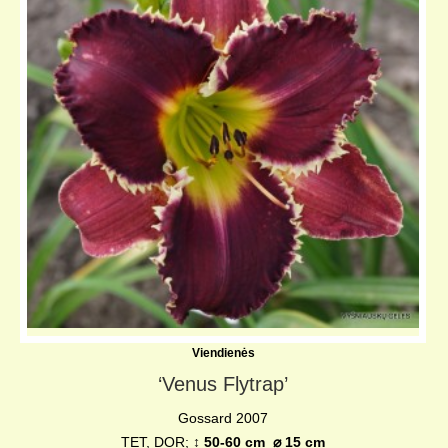
Viendienės
‘Venus Flytrap’
Gossard 2007
TET, DOR;
↨ 50-60 cm ⌀ 15 cm