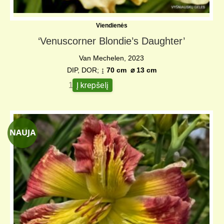
Viendienės
‘Venuscorner Blondie’s Daughter’
Van Mechelen, 2023
DIP, DOR;
↨ 70 cm
⌀
13 cm
Į krepšelį
140,00
€