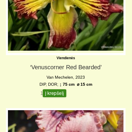
Viendienės
‘Venuscorner Red Bearded’
Van Mechelen, 2023
DIP, DOR;
↨ 75 cm
⌀
15 cm
Į krepšelį
140,00
€