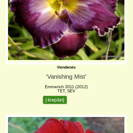
Viendienės
‘Vanishing Mist’
Emmerich 2011 (2012)
TET, SEV
Į krepšelį
16,00
€