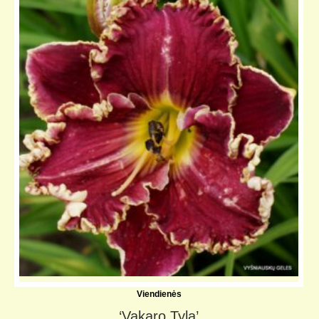
KELIONIŲ GALERIJA
Viendienės
‘Vakaro Tyla’