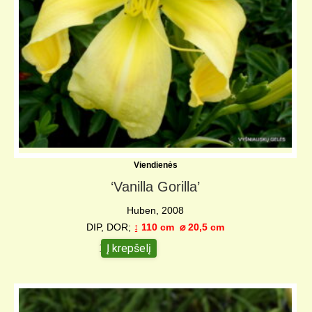
Viendienės
‘Vanilla Gorilla’
Huben, 2008
DIP, DOR;
↨ 110 cm
⌀ 20,5 cm
Į krepšelį
10,00
€