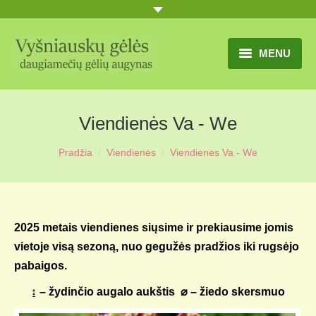
MENU
TITULINIS
Viendienės Va - We
GĖLIŲ KATALOGAS
Pradžia
Viendienės
Viendienės Va - We
PRANEŠIMAI
UŽSAKYMO SĄLYGOS
KONTAKTAI
2025 metais viendienes siųsime ir prekiausime jomis
vietoje visą sezoną, nuo gegužės pradžios iki rugsėjo
APIE MUS
pabaigos.
MŪSŲ SODYBA
↨ – žydinčio augalo aukštis ⌀ – žiedo skersmuo
MŪSŲ AUGYNAS