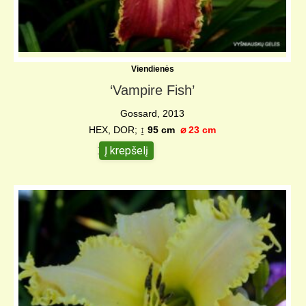
Viendienės
‘Vampire Fish’
Gossard, 2013
HEX, DOR;
↨
95 cm
⌀
23 cm
Į krepšelį
18,00
€