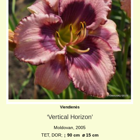
Viendienės
‘Vertical Horizon’
Moldovan, 2005
TET, DOR;
↨
90 cm
⌀
15 cm