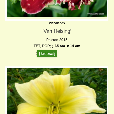
Viendienės
‘Van Helsing’
Polston 2013
TET, DOR;
↨ 65 cm ⌀ 14 cm
Į krepšelį
22,00
€