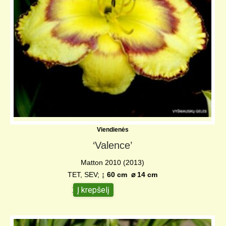
Viendienės
‘Valence’
Matton 2010 (2013)
TET, SEV;
↨ 60 cm ⌀ 14 cm
Į krepšelį
15,00
€