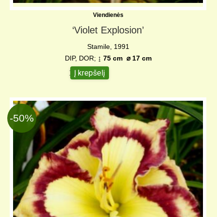
Viendienės
‘Violet Explosion’
Stamile, 1991
DIP, DOR;
↨ 75 cm
⌀
17 cm
Į krepšelį
10,00
€
-50%