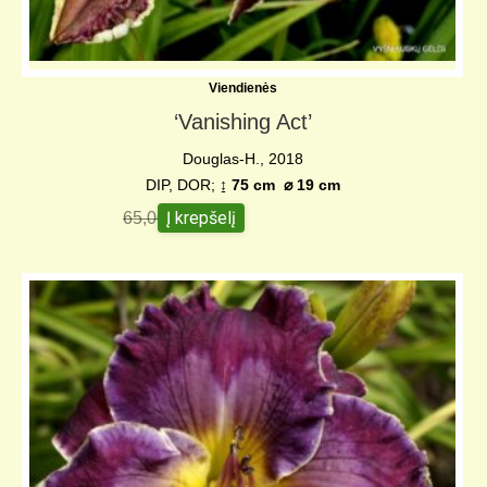
Viendienės
‘Vanishing Act’
Douglas-H., 2018
DIP, DOR;
↨ 75 cm
⌀
19 cm
Į krepšelį
65,00
€
48,00
€