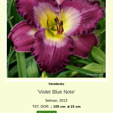
Viendienės
‘Violet Blue Note’
Selman, 2013
TET, DOR;
↨
105 cm
⌀
15 cm