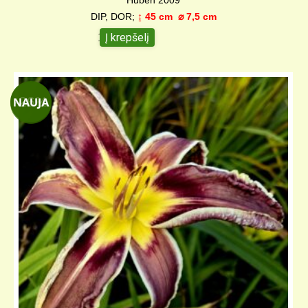
Huben 2009
DIP, DOR;
↨ 45 cm ⌀ 7,5 cm
Į krepšelį
10,00
€
-26%