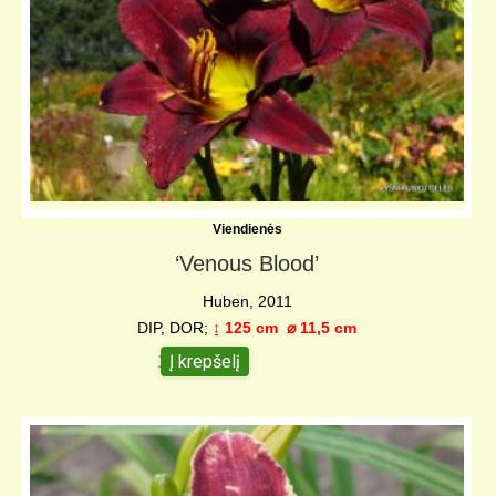
Viendienės
‘Venous Blood’
Huben, 2011
DIP, DOR;
↨ 125 cm ⌀ 11,5 cm
Į krepšelį
10,00
€