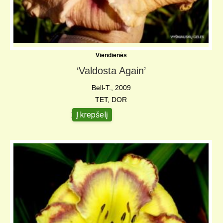
Viendienės
‘Valdosta Again’
Bell-T., 2009
TET, DOR
Į krepšelį
12,00
€