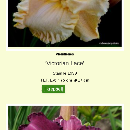
Viendienės
‘Victorian Lace’
Stamile 1999
TET, EV;
↨ 75 cm ⌀ 17 cm
Į krepšelį
12,00
€