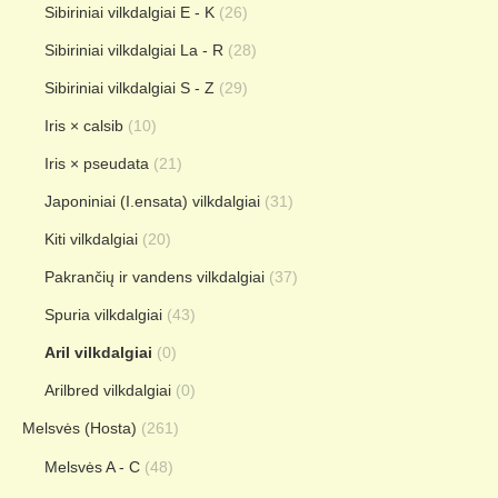
Sibiriniai vilkdalgiai E - K
(26)
Sibiriniai vilkdalgiai La - R
(28)
Sibiriniai vilkdalgiai S - Z
(29)
Iris × calsib
(10)
Iris × pseudata
(21)
Japoniniai (I.ensata) vilkdalgiai
(31)
Kiti vilkdalgiai
(20)
Pakrančių ir vandens vilkdalgiai
(37)
Spuria vilkdalgiai
(43)
Aril vilkdalgiai
(0)
Arilbred vilkdalgiai
(0)
Melsvės (Hosta)
(261)
Melsvės A - C
(48)