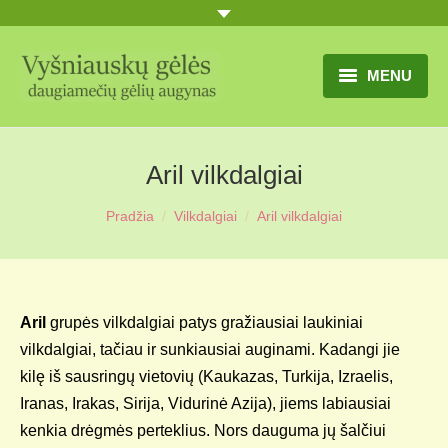
MENU
TITULINIS
Aril vilkdalgiai
GĖLIŲ KATALOGAS
Pradžia
Vilkdalgiai
Aril vilkdalgiai
PRANEŠIMAI
UŽSAKYMO SĄLYGOS
KONTAKTAI
Aril
grupės vilkdalgiai patys gražiausiai laukiniai
vilkdalgiai, tačiau ir sunkiausiai auginami. Kadangi jie
APIE MUS
kilę iš sausringų vietovių (Kaukazas, Turkija, Izraelis,
MŪSŲ SODYBA
Iranas, Irakas, Sirija, Vidurinė Azija), jiems labiausiai
kenkia drėgmės perteklius. Nors dauguma jų šalčiui
MŪSŲ AUGYNAS