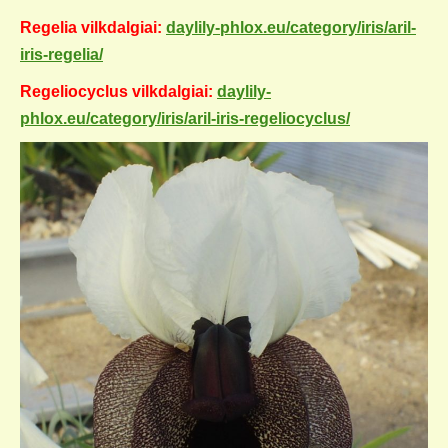
Regelia vilkdalgiai:
daylily-phlox.eu/category/iris/aril-
iris-regelia/
Regeliocyclus vilkdalgiai:
daylily-
phlox.eu/category/iris/aril-iris-regeliocyclus/