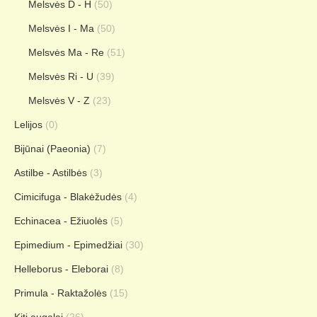
Melsvės D - H
(50)
Melsvės I - Ma
(50)
Melsvės Ma - Re
(51)
Melsvės Ri - U
(39)
Melsvės V - Z
(23)
Lelijos
(0)
Bijūnai (Paeonia)
(7)
Astilbe - Astilbės
(3)
Cimicifuga - Blakėžudės
(4)
Echinacea - Ežiuolės
(5)
Epimedium - Epimedžiai
(30)
Helleborus - Eleborai
(8)
Primula - Raktažolės
(15)