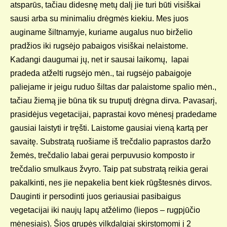
atsparūs, tačiau didesnę metų dalį jie turi būti visiškai
sausi arba su minimaliu drėgmės kiekiu. Mes juos
KELIONIŲ GALERIJA
auginame šiltnamyje, kuriame augalus nuo birželio
pradžios iki rugsėjo pabaigos visiškai nelaistome.
Kadangi daugumai jų, net ir sausai laikomų, lapai
pradeda atželti rugsėjo mėn., tai rugsėjo pabaigoje
paliejame ir jeigu ruduo šiltas dar palaistome spalio mėn.,
tačiau žiemą jie būna tik su truputį drėgna dirva. Pavasarį,
prasidėjus vegetacijai, paprastai kovo mėnesį pradedame
gausiai laistyti ir tręšti. Laistome gausiai vieną kartą per
savaitę. Substratą ruošiame iš trečdalio paprastos daržo
žemės, trečdalio labai gerai perpuvusio komposto ir
trečdalio smulkaus žvyro. Taip pat substratą reikia gerai
pakalkinti, nes jie nepakelia bent kiek rūgštesnės dirvos.
Dauginti ir persodinti juos geriausiai pasibaigus
vegetacijai iki naujų lapų atžėlimo (liepos – rugpjūčio
mėnesiais). Šios grupės vilkdalgiai skirstomomi į 2