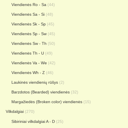
Viendienės Ro - Sa
(44)
Viendienės Sa - Si
(48)
Viendienės Sk - Sp
(45)
Viendienės Sp - Sw
(45)
Viendienės Sw - Th
(50)
Viendienės Th - U
(49)
Viendienės Va - We
(42)
Viendienės Wh - Z
(46)
Laukinės viendienių rūšys
(2)
Barzdotos (Bearded) viendienės
(32)
Margažiedės (Broken color) viendienės
(15)
Vilkdalgiai
(270)
Sibiriniai vilkdalgiai A - D
(25)