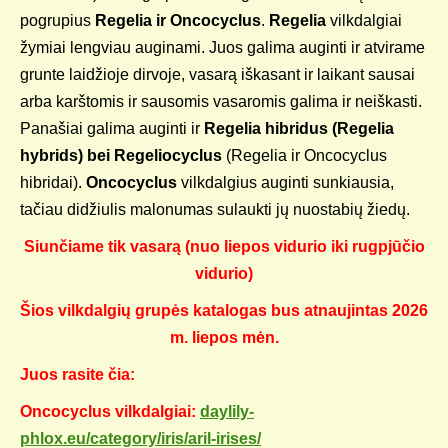
pogrupius
Regelia ir Oncocyclus
.
Regelia
vilkdalgiai
žymiai lengviau auginami. Juos galima auginti ir atvirame
grunte laidžioje dirvoje, vasarą iškasant ir laikant sausai
arba karštomis ir sausomis vasaromis galima ir neiškasti.
Panašiai galima auginti ir
Regelia hibridus (Regelia
hybrids) bei Regeliocyclus
(Regelia ir Oncocyclus
hibridai).
Oncocyclus
vilkdalgius auginti sunkiausia,
tačiau didžiulis malonumas sulaukti jų nuostabių žiedų.
Siunčiame tik vasarą (nuo liepos vidurio iki rugpjūčio
vidurio)
Šios vilkdalgių grupės katalogas bus atnaujintas 2026
m. liepos mėn.
Juos rasite čia:
Oncocyclus vilkdalgiai:
daylily-
phlox.eu/category/iris/aril-irises/