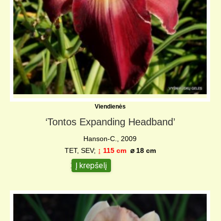
Viendienės
‘Tontos Expanding Headband’
Hanson-C., 2009
TET, SEV;
↨
115 cm
⌀
18 cm
Į krepšelį
10,00
€