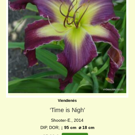
Viendienės
‘Time is Nigh’
Shooter-E., 2014
DIP, DOR;
↨ 95 cm
⌀
18 cm