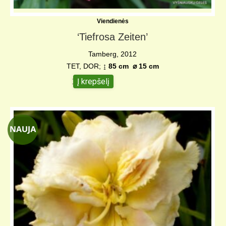
Viendienės
‘Tiefrosa Zeiten’
Tamberg, 2012
TET, DOR;
↨
85 cm
⌀
15 cm
Į krepšelį
18,00
€