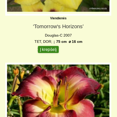
Viendienės
‘Tomorrow‘s Horizons’
Douglas-C 2007
TET, DOR;
↨ 75 cm
⌀
16 cm
Į krepšelį
10,00
€