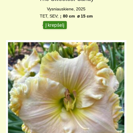
Vysniauskiene, 2025
TET, SEV;
↨ 80 cm
⌀ 15 c
m
Į krepšelį
45,00
€