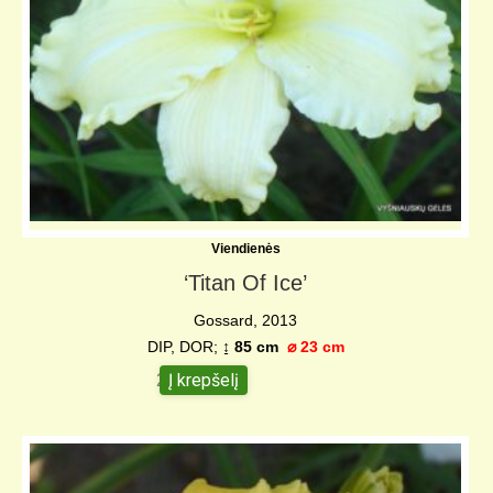
Viendienės
‘Titan Of Ice’
Gossard, 2013
DIP, DOR;
↨
85 cm
⌀
23 cm
Į krepšelį
25,00
€