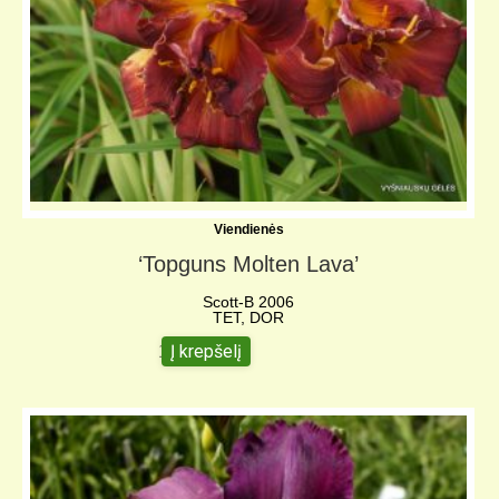
Viendienės
‘Topguns Molten Lava’
Scott-B 2006
TET, DOR
Į krepšelį
10,00
€