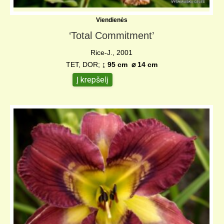
Viendienės
‘Total Commitment’
Rice-J., 2001
TET, DOR;
↨ 95 cm ⌀ 14 cm
Į krepšelį
5,00
€