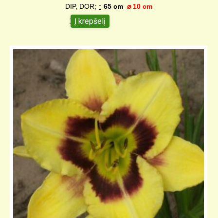
DIP, DOR;
↨
65 cm
⌀
10 cm
Į krepšelį
10,00
€