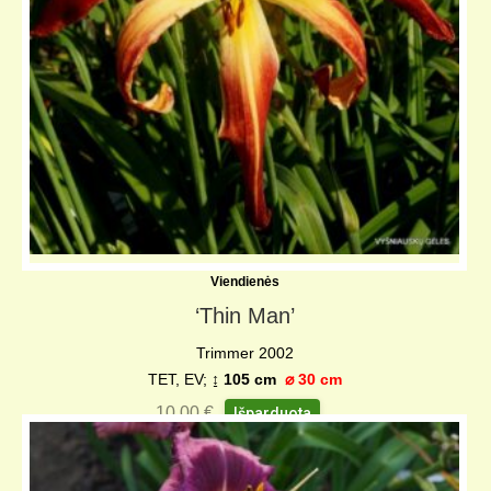
Viendienės
‘Thin Man’
Trimmer 2002
TET, EV;
↨ 105 cm
⌀ 30 cm
10,00
€
Išparduota