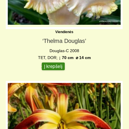
Viendienės
‘Thelma Douglas’
Douglas-C 2008
TET, DOR;
↨ 70 cm ⌀ 14 cm
Į krepšelį
15,00
€