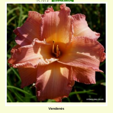
25,00
€
Išparduota
Viendienės