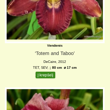
Viendienės
‘Totem and Taboo’
DeCaire, 2012
TET, SEV;
↨ 80 cm
⌀
17 cm
Į krepšelį
18,00
€