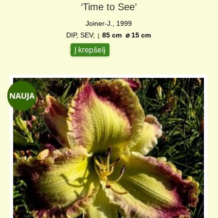
‘Time to See’
Joiner-J., 1999
DIP, SEV;
↨ 85 cm
⌀
15 cm
Į krepšelį
18,00
€
-32%