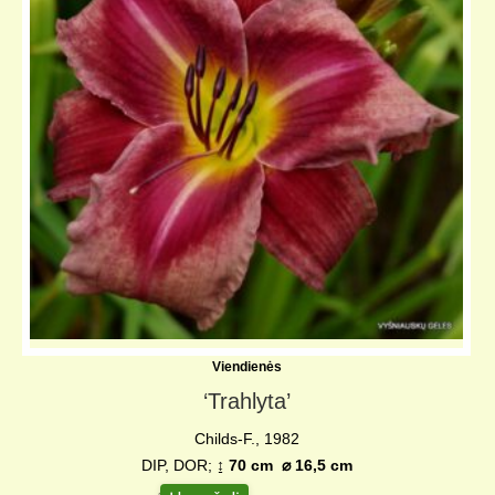
Viendienės
‘Trahlyta’
Childs-F., 1982
DIP, DOR;
↨ 70 cm ⌀ 16,5 cm