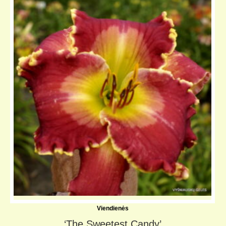
KELIONIŲ GALERIJA
Viendienės
‘The Sweetest Candy’