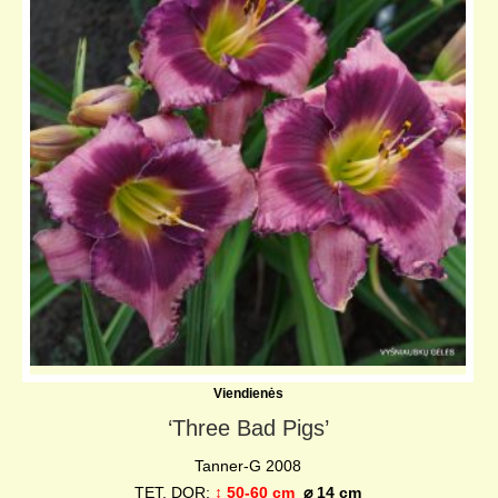
Viendienės
‘Three Bad Pigs’
Tanner-G 2008
TET, DOR;
↨ 50-60 cm
⌀ 14 cm