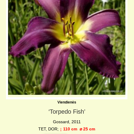
Viendienės
‘Torpedo Fish’
Gossard, 2011
TET, DOR;
↨
110 cm
⌀
25 cm