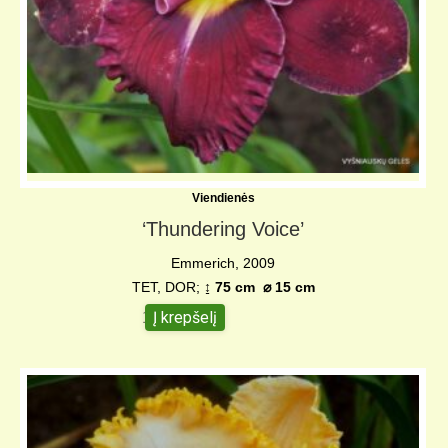
Viendienės
‘Thundering Voice’
Emmerich, 2009
TET, DOR;
↨ 75 cm
⌀ 15 c
m
Į krepšelį
10,00
€