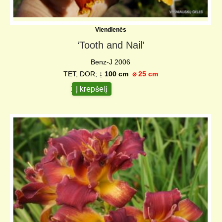
Viendienės
‘Tooth and Nail’
Benz-J 2006
TET, DOR;
↨ 100 cm
⌀ 25 cm
Į krepšelį
10,00
€