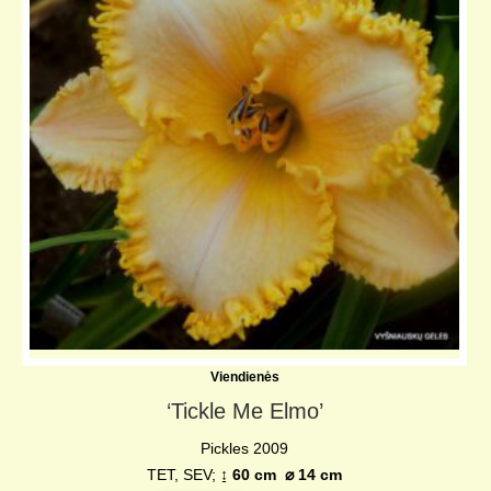
Viendienės
‘Tickle Me Elmo’
Pickles 2009
TET, SEV;
↨ 60 cm ⌀ 14 cm