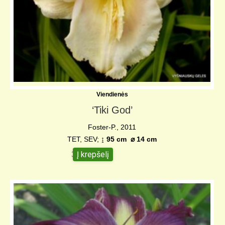
Viendienės
‘Tiki God’
Foster-P., 2011
TET, SEV;
↨ 95 cm
⌀
14 cm
Į krepšelį
38,00
€