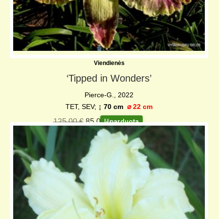
Viendienės
‘Tipped in Wonders’
Pierce-G., 2022
TET, SEV;
↨ 70 cm
⌀
22 cm
125,00
€
85,00
€
Išparduota