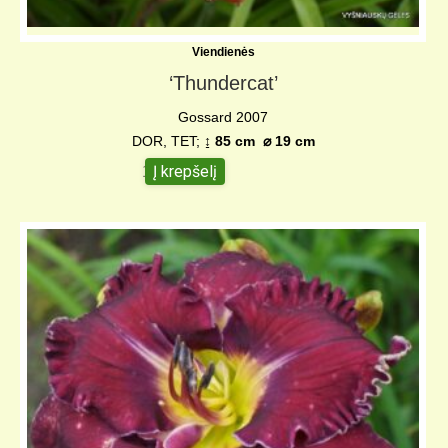
Viendienės
‘Thundercat’
Gossard 2007
DOR, TET;
↨ 85 cm ⌀ 19 cm
Į krepšelį
12,00
€