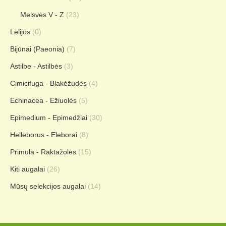
Melsvės V - Z
(23)
Lelijos
(0)
Bijūnai (Paeonia)
(7)
Astilbe - Astilbės
(3)
Cimicifuga - Blakėžudės
(4)
Echinacea - Ežiuolės
(5)
Epimedium - Epimedžiai
(30)
Helleborus - Eleborai
(8)
Primula - Raktažolės
(15)
Kiti augalai
(26)
Mūsų selekcijos augalai
(14)