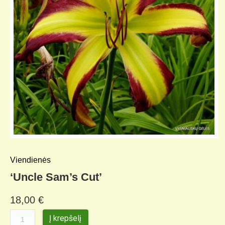
KELIONIŲ GALERIJA
Viendienės
‘Uncle Sam’s Cut’
18,00
€
Į krepšelį