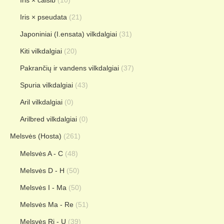
Iris × pseudata
(21)
Japoniniai (I.ensata) vilkdalgiai
(31)
Kiti vilkdalgiai
(20)
Pakrančių ir vandens vilkdalgiai
(37)
Spuria vilkdalgiai
(43)
Aril vilkdalgiai
(0)
Arilbred vilkdalgiai
(0)
Melsvės (Hosta)
(261)
Melsvės A - C
(48)
Melsvės D - H
(50)
Melsvės I - Ma
(50)
Melsvės Ma - Re
(51)
Melsvės Ri - U
(39)