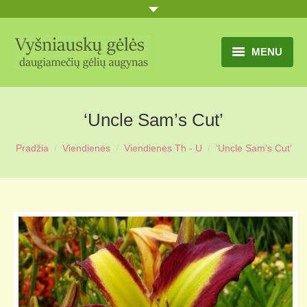
MENU
TITULINIS
‘Uncle Sam’s Cut’
GĖLIŲ KATALOGAS
Pradžia
Viendienės
Viendienės Th - U
‘Uncle Sam’s Cut’
PRANEŠIMAI
UŽSAKYMO SĄLYGOS
KONTAKTAI
APIE MUS
MŪSŲ SODYBA
MŪSŲ AUGYNAS