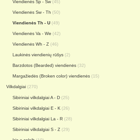
Viendienės Sp - Sw
(45)
Viendienės Sw - Th
(50)
Viendienės Th - U
(49)
Viendienės Va - We
(42)
Viendienės Wh - Z
(46)
Laukinės viendienių rūšys
(2)
Barzdotos (Bearded) viendienės
(32)
Margažiedės (Broken color) viendienės
(15)
Vilkdalgiai
(270)
Sibiriniai vilkdalgiai A - D
(25)
Sibiriniai vilkdalgiai E - K
(26)
Sibiriniai vilkdalgiai La - R
(28)
Sibiriniai vilkdalgiai S - Z
(29)
Iris × calsib
(10)