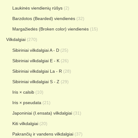
Laukinės viendienių rūšys
(2)
Barzdotos (Bearded) viendienės
(32)
Margažiedės (Broken color) viendienės
(15)
Vilkdalgiai
(270)
Sibiriniai vilkdalgiai A - D
(25)
Sibiriniai vilkdalgiai E - K
(26)
Sibiriniai vilkdalgiai La - R
(28)
Sibiriniai vilkdalgiai S - Z
(29)
Iris × calsib
(10)
Iris × pseudata
(21)
Japoniniai (I.ensata) vilkdalgiai
(31)
Kiti vilkdalgiai
(20)
Pakrančių ir vandens vilkdalgiai
(37)