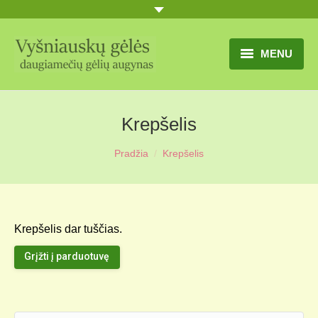
MENU
TITULINIS
Krepšelis
GĖLIŲ KATALOGAS
You are here:
Pradžia
Krepšelis
PRANEŠIMAI
UŽSAKYMO SĄLYGOS
KONTAKTAI
Krepšelis dar tuščias.
APIE MUS
Grįžti į parduotuvę
MŪSŲ SODYBA
MŪSŲ AUGYNAS