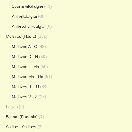
Spuria vilkdalgiai
(43)
Aril vilkdalgiai
(0)
Arilbred vilkdalgiai
(0)
Melsvės (Hosta)
(261)
Melsvės A - C
(48)
Melsvės D - H
(50)
Melsvės I - Ma
(50)
Melsvės Ma - Re
(51)
Melsvės Ri - U
(39)
Melsvės V - Z
(23)
Lelijos
(0)
Bijūnai (Paeonia)
(7)
Astilbe - Astilbės
(3)