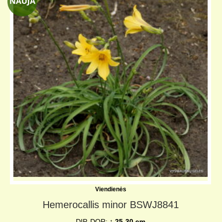
Viendienės
Hemerocallis minor BSWJ8841
DIP, DOR;
↨ 25-30 cm