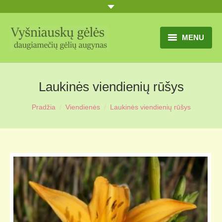
MENU
TITULINIS
Laukinės viendienių rūšys
GĖLIŲ KATALOGAS
Pradžia
Viendienės
Laukinės viendienių rūšys
PRANEŠIMAI
UŽSAKYMO SĄLYGOS
KONTAKTAI
APIE MUS
MŪSŲ SODYBA
MŪSŲ AUGYNAS