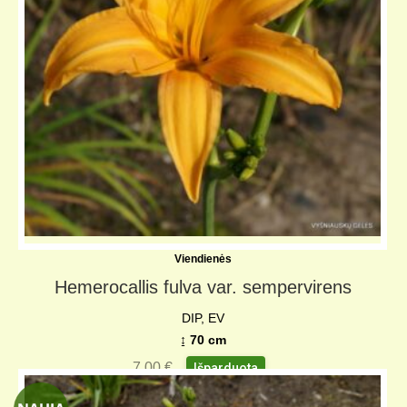
KELIONIŲ GALERIJA
Viendienės
Hemerocallis fulva var. sempervirens
DIP, EV
↨ 70 cm
7,00
€
Išparduota