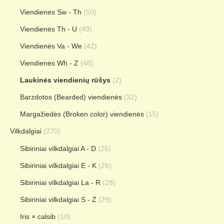
Viendienės Sw - Th
(50)
Viendienės Th - U
(49)
Viendienės Va - We
(42)
Viendienės Wh - Z
(46)
Laukinės viendienių rūšys
(2)
Barzdotos (Bearded) viendienės
(32)
Margažiedės (Broken color) viendienės
(15)
Vilkdalgiai
(270)
Sibiriniai vilkdalgiai A - D
(25)
Sibiriniai vilkdalgiai E - K
(26)
Sibiriniai vilkdalgiai La - R
(28)
Sibiriniai vilkdalgiai S - Z
(29)
Iris × calsib
(10)