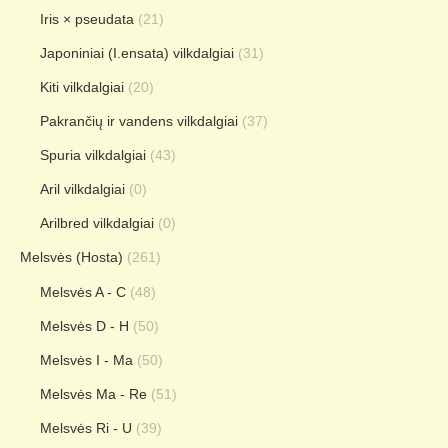
Iris × pseudata
(21)
Japoniniai (I.ensata) vilkdalgiai
(31)
Kiti vilkdalgiai
(20)
Pakrančių ir vandens vilkdalgiai
(37)
Spuria vilkdalgiai
(43)
Aril vilkdalgiai
(0)
Arilbred vilkdalgiai
(0)
Melsvės (Hosta)
(261)
Melsvės A - C
(48)
Melsvės D - H
(50)
Melsvės I - Ma
(50)
Melsvės Ma - Re
(51)
Melsvės Ri - U
(39)