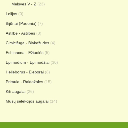
Melsvės V - Z
(23)
Lelijos
(0)
Bijūnai (Paeonia)
(7)
Astilbe - Astilbės
(3)
Cimicifuga - Blakėžudės
(4)
Echinacea - Ežiuolės
(5)
Epimedium - Epimedžiai
(30)
Helleborus - Eleborai
(8)
Primula - Raktažolės
(15)
Kiti augalai
(26)
Mūsų selekcijos augalai
(14)