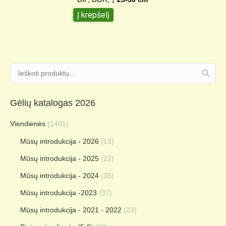
Į krepšelį
15,00
€
Gėlių katalogas 2026
Viendienės
(1401)
Mūsų introdukcija - 2026
(13)
Mūsų introdukcija - 2025
(22)
Mūsų introdukcija - 2024
(35)
Mūsų introdukcija -2023
(37)
Mūsų introdukcija - 2021 - 2022
(23)