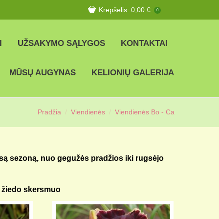
Krepšelis:
0,00
€
0
I
UŽSAKYMO SĄLYGOS
KONTAKTAI
MŪSŲ AUGYNAS
KELIONIŲ GALERIJA
Pradžia
Viendienės
Viendienės Bo - Ca
isą sezoną, nuo gegužės pradžios iki rugsėjo
– žiedo skersmuo