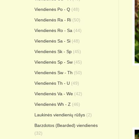
Viendienės Po - Q
(48)
Viendienės Ra - Ri
(50)
Viendienės Ro - Sa
(44)
Viendienės Sa - Si
(48)
Viendienės Sk - Sp
(45)
Viendienės Sp - Sw
(45)
Viendienės Sw - Th
(50)
Viendienės Th - U
(49)
Viendienės Va - We
(42)
Viendienės Wh - Z
(46)
Laukinės viendienių rūšys
(2)
Barzdotos (Bearded) viendienės
(32)