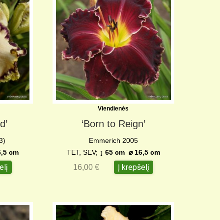
Viendienės
d’
‘Born to Reign’
3)
Emmerich 2005
6,5 cm
TET, SEV;
↨ 65 cm ⌀ 16,5 cm
elį
Į krepšelį
16,00
€