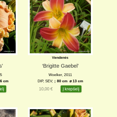
Viendienės
s’
‘Brigitte Gaebel’
25
Woelker, 2011
6 c
m
DIP, SEV;
↨ 80 cm ⌀ 13 cm
elį
Į krepšelį
10,00
€