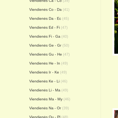
Viendienės Ca - Co
(39)
Viendienės Co - Da
(41)
Viendienės Da - Ec
(45)
Viendienės Ed - Fi
(47)
Viendienės Fi - Ga
(40)
Viendienės Ge - Gr
(50)
Viendienės Gu - He
(47)
Viendienės He - In
(49)
Viendienės Ir - Ke
(49)
Viendienės Ke - Li
(46)
Viendienės Li - Ma
(49)
Viendienės Ma - My
(46)
Viendienės Na - Or
(39)
Viendienės Ou - Pl
(48)