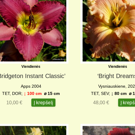
Viendienės
Viendienės
Bridgeton Instant Classic’
‘Bright Dream
Apps 2004
Vysniauskiene, 20
TET, DOR;
↨ 100 cm
⌀ 15 cm
TET, SEV;
↨ 80 cm
⌀ 1
Į krepšelį
Į krepš
10,00
€
48,00
€