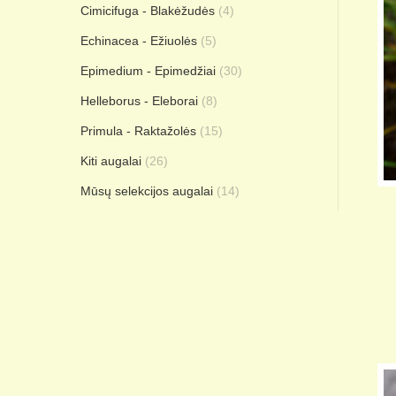
Cimicifuga - Blakėžudės
(4)
Echinacea - Ežiuolės
(5)
Epimedium - Epimedžiai
(30)
Helleborus - Eleborai
(8)
Primula - Raktažolės
(15)
Kiti augalai
(26)
Mūsų selekcijos augalai
(14)