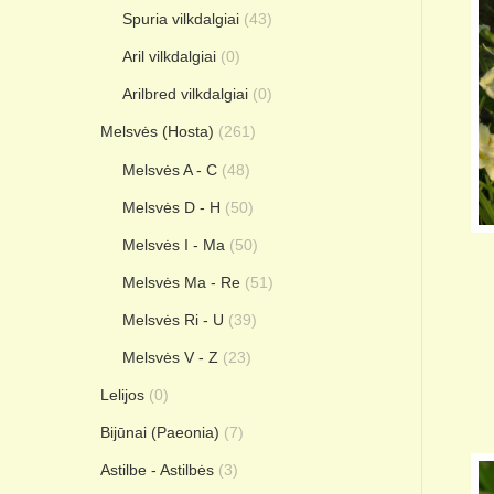
Spuria vilkdalgiai
(43)
Aril vilkdalgiai
(0)
Arilbred vilkdalgiai
(0)
Melsvės (Hosta)
(261)
Melsvės A - C
(48)
Melsvės D - H
(50)
Melsvės I - Ma
(50)
Melsvės Ma - Re
(51)
Melsvės Ri - U
(39)
Melsvės V - Z
(23)
Lelijos
(0)
Bijūnai (Paeonia)
(7)
Astilbe - Astilbės
(3)