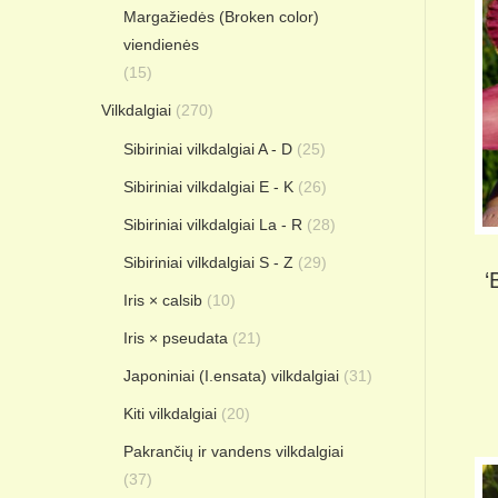
Margažiedės (Broken color)
viendienės
(15)
Vilkdalgiai
(270)
Sibiriniai vilkdalgiai A - D
(25)
Sibiriniai vilkdalgiai E - K
(26)
Sibiriniai vilkdalgiai La - R
(28)
Sibiriniai vilkdalgiai S - Z
(29)
‘
Iris × calsib
(10)
Iris × pseudata
(21)
Japoniniai (I.ensata) vilkdalgiai
(31)
Kiti vilkdalgiai
(20)
Pakrančių ir vandens vilkdalgiai
(37)