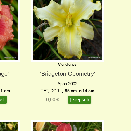
Viendienės
age’
‘Bridgeton Geometry’
Apps 2002
1 cm
TET, DOR;
↨ 85 cm ⌀ 14 cm
elį
Į krepšelį
10,00
€