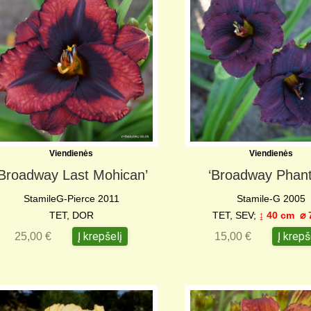
Viendienės
Viendienės
‘Broadway Last Mohican’
‘Broadway Phan
StamileG-Pierce 2011
Stamile-G 2005
TET, DOR
TET, SEV;
↨ 40 cm
⌀ 
Į krepšelį
Į krepš
25,00
€
15,00
€