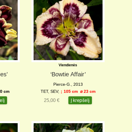
Viendienės
ies’
‘Bowtie Affair’
Pierce-G., 2013
0 c
m
TET, SEV;
↨ 105 cm
⌀ 23 c
m
elį
Į krepšelį
25,00
€