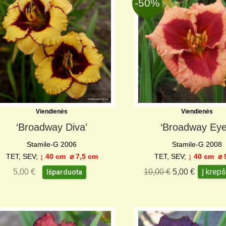
-50%
Viendienės
Viendienės
‘Broadway Diva’
‘Broadway Eye
Stamile-G 2006
Stamile-G 2008
TET, SEV;
↨ 40 cm ⌀ 7,5 cm
TET, SEV;
↨ 40 cm
⌀ 
Į krepš
5,00
€
10,00
€
5,00
€
Išparduota