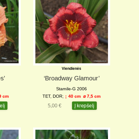
Viendienės
s’
‘Broadway Glamour’
Stamile-G 2006
9 c
m
TET, DOR;
↨ 40 cm
⌀ 7,5 c
m
elį
Į krepšelį
5,00
€