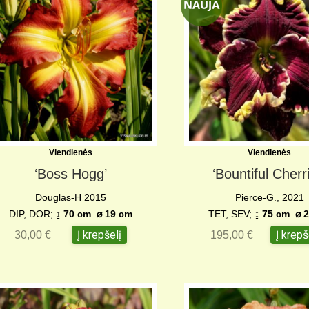
Viendienės
Viendienės
‘Boss Hogg’
‘Bountiful Cherr
Douglas-H 2015
Pierce-G., 2021
DIP, DOR;
↨ 70 cm
⌀ 19 c
m
TET, SEV;
↨ 75 cm
⌀ 2
Į krepšelį
Į krepš
30,00
€
195,00
€