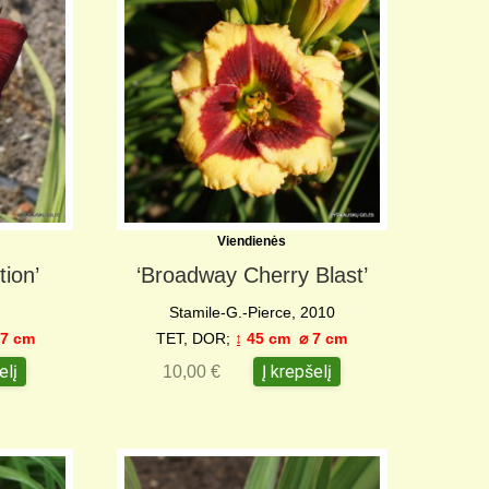
Viendienės
tion’
‘Broadway Cherry Blast’
Stamile-G.-Pierce, 2010
 7 c
m
TET, DOR;
↨ 45 cm
⌀ 7 c
m
elį
Į krepšelį
10,00
€