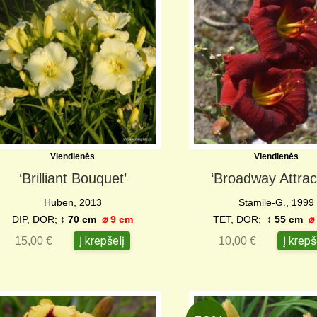
Viendienės
Viendienės
‘Brilliant Bouquet’
‘Broadway Attrac
Huben, 2013
Stamile-G., 1999
DIP, DOR;
↨ 70 cm
⌀ 9 cm
TET, DOR;
↨ 55 cm
⌀
Į krepšelį
Į krepš
15,00
€
10,00
€