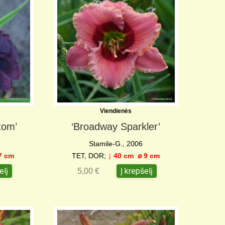
Viendienės
tom’
‘Broadway Sparkler’
Stamile-G., 2006
7 c
m
TET, DOR;
↨ 40 cm
⌀ 9 c
m
elį
Į krepšelį
5,00
€