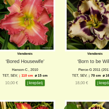
Viendienės
Viendienės
‘Bored Housewife’
‘Born to be Wil
Hanson-C., 2010
Pierce-G 2011 (201
TET, SEV;
↨ 110 cm
⌀ 15 cm
TET, SEV;
↨ 70 cm ⌀ 1
Į krepšelį
Į krepš
10,00
€
18,00
€