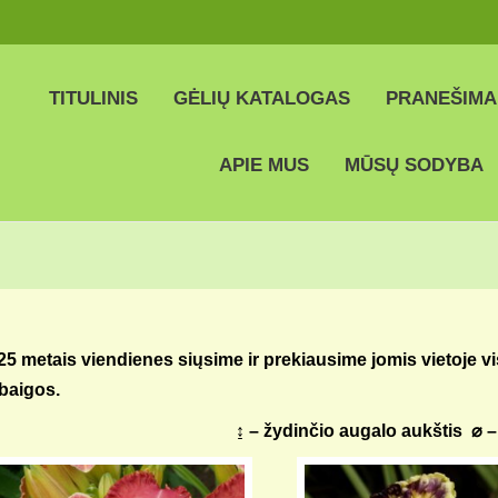
TITULINIS
GĖLIŲ KATALOGAS
PRANEŠIMA
APIE MUS
MŪSŲ SODYBA
25 metais viendienes siųsime ir prekiausime jomis vietoje v
baigos.
↨ – žydinčio augalo aukštis ⌀ 