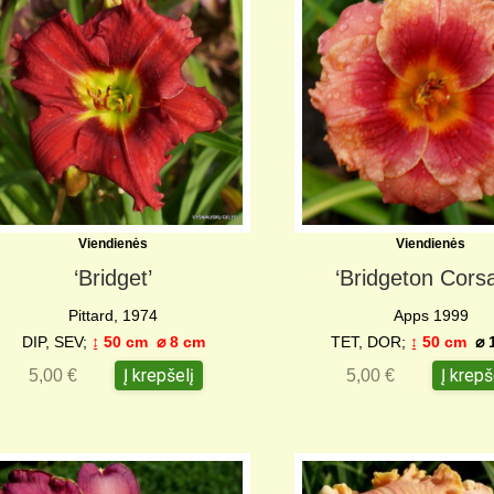
Viendienės
Viendienės
‘Bridget’
‘Bridgeton Cors
Pittard, 1974
Apps 1999
DIP, SEV;
↨ 50 cm
⌀ 8 c
m
TET, DOR;
↨ 50 cm
⌀ 1
Į krepšelį
Į krepš
5,00
€
5,00
€