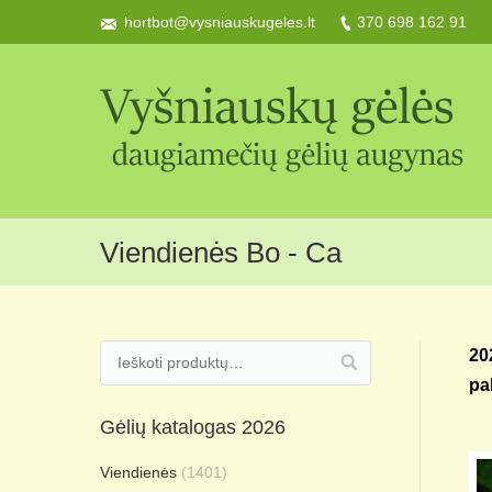
hortbot@vysniauskugeles.lt
370 698 162 91
Viendienės Bo - Ca
20
pa
Gėlių katalogas 2026
Viendienės
(1401)