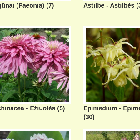
jūnai (Paeonia)
(7)
Astilbe - Astilbės
(
hinacea - Ežiuolės
(5)
Epimedium - Epime
(30)