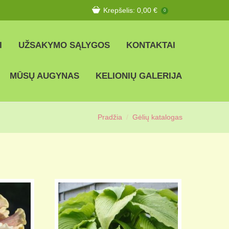
Krepšelis:
0,00
€
0
I
UŽSAKYMO SĄLYGOS
KONTAKTAI
MŪSŲ AUGYNAS
KELIONIŲ GALERIJA
Pradžia
Gėlių katalogas