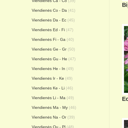
Viendienės Ca - Co
(39)
Bi
Viendienės Co - Da
(41)
Viendienės Da - Ec
(45)
Viendienės Ed - Fi
(47)
Viendienės Fi - Ga
(40)
Viendienės Ge - Gr
(50)
Viendienės Gu - He
(47)
Viendienės He - In
(49)
Viendienės Ir - Ke
(49)
Viendienės Ke - Li
(46)
Viendienės Li - Ma
(49)
Ec
Viendienės Ma - My
(46)
Viendienės Na - Or
(39)
Viendienės Ou - Pl
(48)