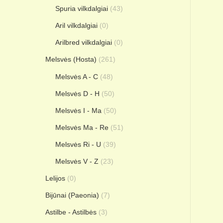
Spuria vilkdalgiai
(43)
Aril vilkdalgiai
(0)
Arilbred vilkdalgiai
(0)
Melsvės (Hosta)
(261)
Melsvės A - C
(48)
Melsvės D - H
(50)
Melsvės I - Ma
(50)
Melsvės Ma - Re
(51)
Melsvės Ri - U
(39)
Melsvės V - Z
(23)
Lelijos
(0)
Bijūnai (Paeonia)
(7)
Astilbe - Astilbės
(3)