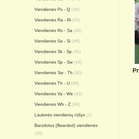
Viendienės Po - Q
(48)
Viendienės Ra - Ri
(50)
Viendienės Ro - Sa
(44)
Viendienės Sa - Si
(48)
Viendienės Sk - Sp
(45)
Viendienės Sp - Sw
(45)
Pr
Viendienės Sw - Th
(50)
Viendienės Th - U
(49)
Viendienės Va - We
(42)
Viendienės Wh - Z
(46)
Laukinės viendienių rūšys
(2)
Barzdotos (Bearded) viendienės
(32)