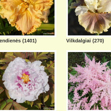
iendienės
(1401)
Vilkdalgiai
(270)