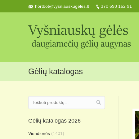
hortbot@vysniauskugeles.lt
370 698 162 91
Gėlių katalogas
Gėlių katalogas 2026
Viendienės
(1401)