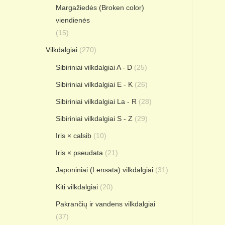
Margažiedės (Broken color)
viendienės
(15)
Vilkdalgiai
(270)
Sibiriniai vilkdalgiai A - D
(25)
Sibiriniai vilkdalgiai E - K
(26)
Sibiriniai vilkdalgiai La - R
(28)
Sibiriniai vilkdalgiai S - Z
(29)
Iris × calsib
(10)
Iris × pseudata
(21)
Japoniniai (I.ensata) vilkdalgiai
(31)
Kiti vilkdalgiai
(20)
Pakrančių ir vandens vilkdalgiai
(37)