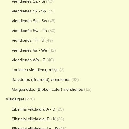
Viendienės Sa - Si
(48)
Viendienės Sk - Sp
(45)
Viendienės Sp - Sw
(45)
Viendienės Sw - Th
(50)
Viendienės Th - U
(49)
Viendienės Va - We
(42)
Viendienės Wh - Z
(46)
Laukinės viendienių rūšys
(2)
Barzdotos (Bearded) viendienės
(32)
Margažiedės (Broken color) viendienės
(15)
Vilkdalgiai
(270)
Sibiriniai vilkdalgiai A - D
(25)
Sibiriniai vilkdalgiai E - K
(26)
Sibiriniai vilkdalgiai La - R
(28)