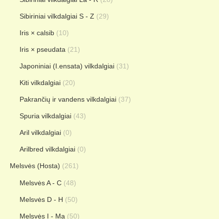
Sibiriniai vilkdalgiai S - Z
(29)
Iris × calsib
(10)
Iris × pseudata
(21)
Japoniniai (I.ensata) vilkdalgiai
(31)
Kiti vilkdalgiai
(20)
Pakrančių ir vandens vilkdalgiai
(37)
Spuria vilkdalgiai
(43)
Aril vilkdalgiai
(0)
Arilbred vilkdalgiai
(0)
Melsvės (Hosta)
(261)
Melsvės A - C
(48)
Melsvės D - H
(50)
Melsvės I - Ma
(50)