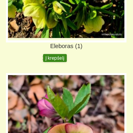
Eleboras (1)
Į krepšelį
10,00
€