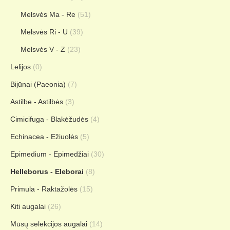
Melsvės Ma - Re
(51)
Melsvės Ri - U
(39)
Melsvės V - Z
(23)
Lelijos
(0)
Bijūnai (Paeonia)
(7)
Astilbe - Astilbės
(3)
Cimicifuga - Blakėžudės
(4)
Echinacea - Ežiuolės
(5)
Epimedium - Epimedžiai
(30)
Helleborus - Eleborai
(8)
Primula - Raktažolės
(15)
Kiti augalai
(26)
Mūsų selekcijos augalai
(14)