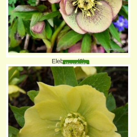
Eleboras (2)
Išparduota