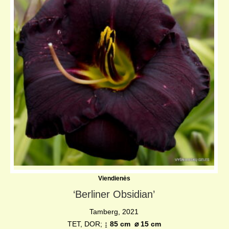
Viendienės
‘Berliner Obsidian’
Tamberg, 2021
TET, DOR;
↨ 85 cm
⌀
15 cm