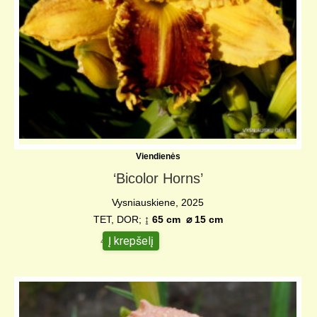
Viendienės
‘Bicolor Horns’
Vysniauskiene, 2025
TET, DOR;
↨ 65 cm
⌀ 15 c
m
Į krepšelį
45,00
€