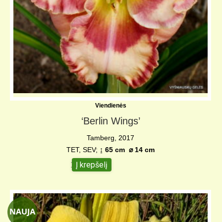
Viendienės
‘Berlin Wings’
Tamberg, 2017
TET, SEV;
↨ 65 cm
⌀ 14 c
m
Į krepšelį
15,00
€