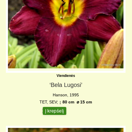
Viendienės
‘Bela Lugosi’
Hanson, 1995
TET, SEV;
↨ 80 cm
⌀ 15 c
m
Į krepšelį
10,00
€