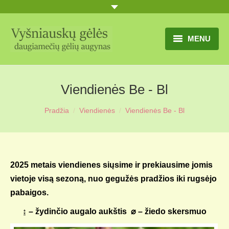
MENU
TITULINIS
Viendienės Be - Bl
GĖLIŲ KATALOGAS
Pradžia
Viendienės
Viendienės Be - Bl
PRANEŠIMAI
UŽSAKYMO SĄLYGOS
KONTAKTAI
2025 metais viendienes siųsime ir prekiausime jomis
vietoje visą sezoną, nuo gegužės pradžios iki rugsėjo
APIE MUS
pabaigos.
MŪSŲ SODYBA
↨ – žydinčio augalo aukštis ⌀ – žiedo skersmuo
MŪSŲ AUGYNAS