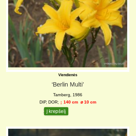
Viendienės
‘Berlin Multi’
Tamberg, 1986
DIP, DOR;
↨ 140 cm
⌀ 10 c
m
Į krepšelį
10,00
€