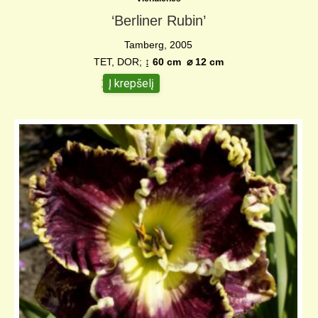
‘Berliner Rubin’
Tamberg, 2005
TET, DOR;
↨ 60 cm
⌀ 12 c
m
Į krepšelį
15,00
€