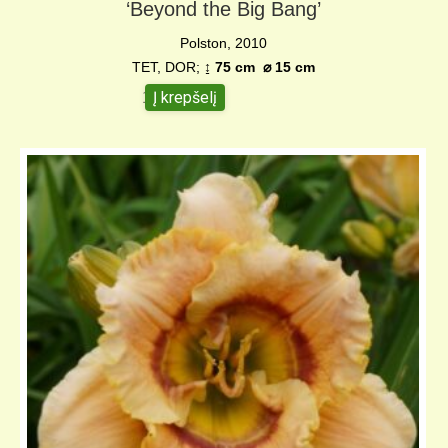
‘Beyond the Big Bang’
Polston, 2010
TET, DOR;
↨ 75 cm ⌀ 15 cm
Į krepšelį
15,00
€