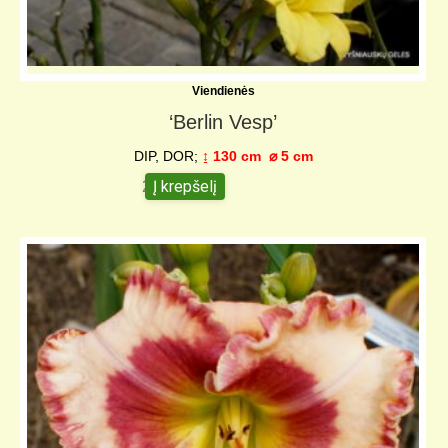
Viendienės
‘Berlin Vesp’
DIP, DOR;
↨ 130 cm
⌀ 5 c
m
Į krepšelį
25,00
€