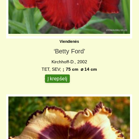
Viendienės
‘Betty Ford’
Kirchhoff-D., 2002
TET, SEV;
↨ 75 cm
⌀ 14 c
m
Į krepšelį
14,00
€