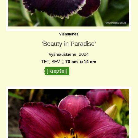
Viendienės
‘Beauty in Paradise’
Vysniauskiene, 2024
TET, SEV;
↨ 70 cm
⌀
14 cm
Į krepšelį
95,00
€