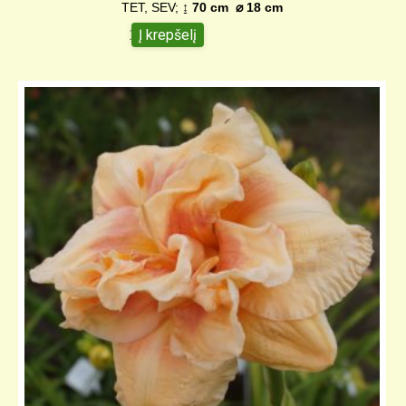
TET, SEV;
↨ 70 cm
⌀ 18 c
m
Į krepšelį
12,00
€