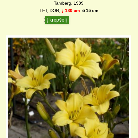
Tamberg, 1989
TET, DOR;
↨ 180 cm
⌀ 15 c
m
Į krepšelį
10,00
€