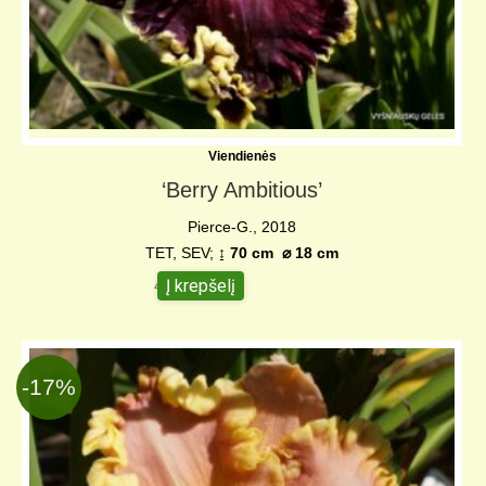
Viendienės
‘Berry Ambitious’
Pierce-G., 2018
TET, SEV;
↨ 70 cm
⌀
18 cm
Į krepšelį
48,00
€
-17%