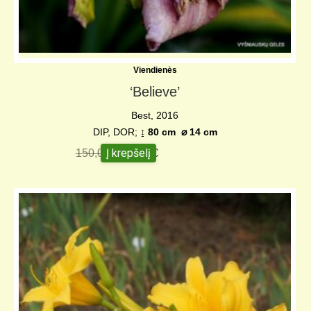
Viendienės
‘Believe’
Best, 2016
DIP, DOR;
↨ 80 cm
⌀
14 cm
Į krepšelį
150,00
€
95,00
€