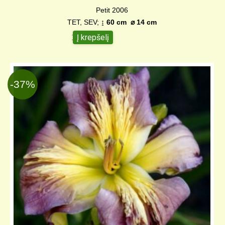
Petit 2006
TET, SEV;
↨ 60 cm ⌀ 14 cm
Į krepšelį
12,00
€
-37%