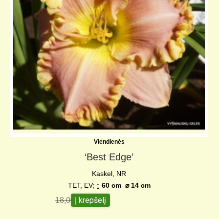
Viendienės
‘Best Edge’
Kaskel, NR
TET, EV;
↨ 60 cm
⌀ 14 c
m
Į krepšelį
18,00
€
15,00
€