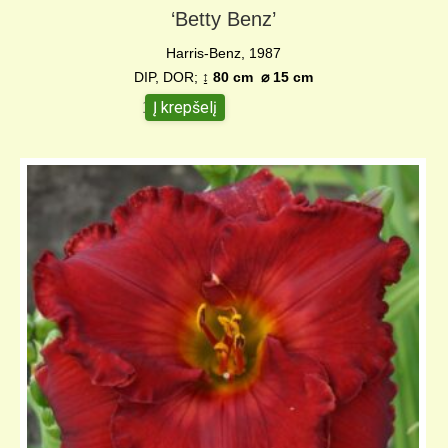
‘Betty Benz’
Harris-Benz, 1987
DIP, DOR;
↨ 80 cm
⌀
15 cm
Į krepšelį
15,00
€