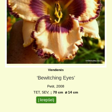
Viendienės
‘Bewitching Eyes’
Petit, 2008
TET, SEV;
↨ 70 cm
⌀
14 cm
Į krepšelį
10,00
€