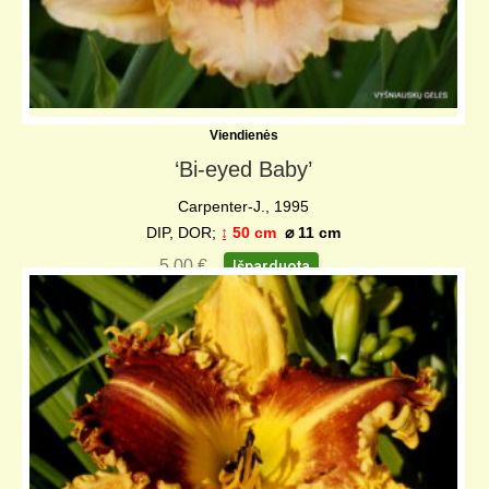
Viendienės
‘Bi-eyed Baby’
Carpenter-J., 1995
DIP, DOR;
↨ 50 cm
⌀ 11 c
m
5,00
€
Išparduota