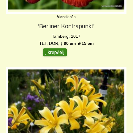
Viendienės
‘Berliner Kontrapunkt’
Tamberg, 2017
TET, DOR;
↨ 90 cm
⌀ 15 c
m
Į krepšelį
10,00
€