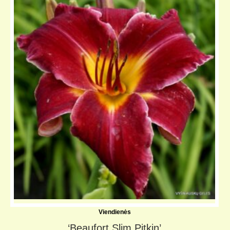
KELIONIŲ GALERIJA
Viendienės
‘Beaufort Slim Pitkin’