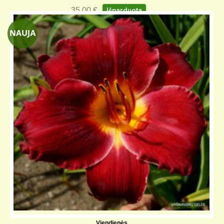
35,00
€
Išparduota
Viendienės