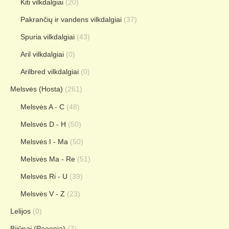
Kiti vilkdalgiai
(20)
Pakrančių ir vandens vilkdalgiai
(37)
Spuria vilkdalgiai
(43)
Aril vilkdalgiai
(0)
Arilbred vilkdalgiai
(0)
Melsvės (Hosta)
(261)
Melsvės A - C
(48)
Melsvės D - H
(50)
Melsvės I - Ma
(50)
Melsvės Ma - Re
(51)
Melsvės Ri - U
(39)
Melsvės V - Z
(23)
Lelijos
(0)
Bijūnai (Paeonia)
(7)