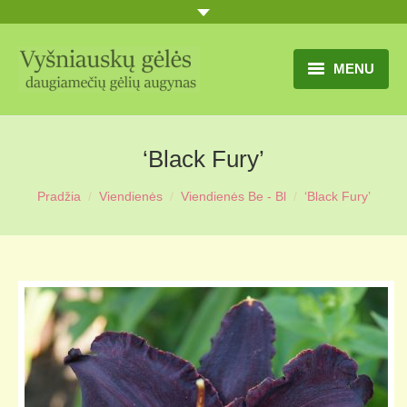
MENU
TITULINIS
‘Black Fury’
GĖLIŲ KATALOGAS
Pradžia
Viendienės
Viendienės Be - Bl
‘Black Fury’
PRANEŠIMAI
UŽSAKYMO SĄLYGOS
KONTAKTAI
APIE MUS
MŪSŲ SODYBA
MŪSŲ AUGYNAS