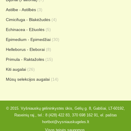
Astilbe - Astilbės
(3)
Cimicifuga - Blakėžudės
(4)
Echinacea - Ežiuolės
(5)
Epimedium - Epimedžiai
(30)
Helleborus - Eleborai
(8)
Primula - Raktažolės
(15)
Kiti augalai
(26)
Mūsų selekcijos augalai
(14)
© 2015. Vyšniauskų gėlininkystės ūkis, Gėlių g. 8, Gabšiai, LT-60192,
Raseinių raj., tel.:
8 (428) 422 83
,
370 698 162 91
, el. paštas
hortbot@vysniauskugeles.lt
Visos teisės saugomos.