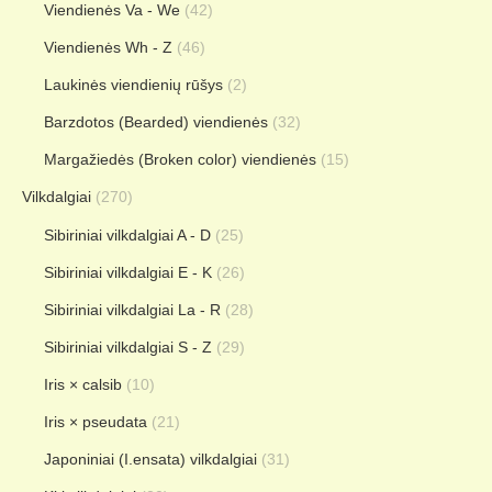
Viendienės Va - We
(42)
Viendienės Wh - Z
(46)
Laukinės viendienių rūšys
(2)
Barzdotos (Bearded) viendienės
(32)
Margažiedės (Broken color) viendienės
(15)
Vilkdalgiai
(270)
Sibiriniai vilkdalgiai A - D
(25)
Sibiriniai vilkdalgiai E - K
(26)
Sibiriniai vilkdalgiai La - R
(28)
Sibiriniai vilkdalgiai S - Z
(29)
Iris × calsib
(10)
Iris × pseudata
(21)
Japoniniai (I.ensata) vilkdalgiai
(31)