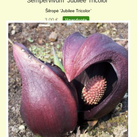
Sempervivum ‘Jubilee Tricolor’
Šilropė ‘Jubilee Tricolor’
3,00
€
Išparduota