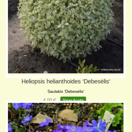
Heliopsis helianthoides ‘Debesėlis‘
Saulakis ‘Debesėlis‘
4,00
€
Išparduota