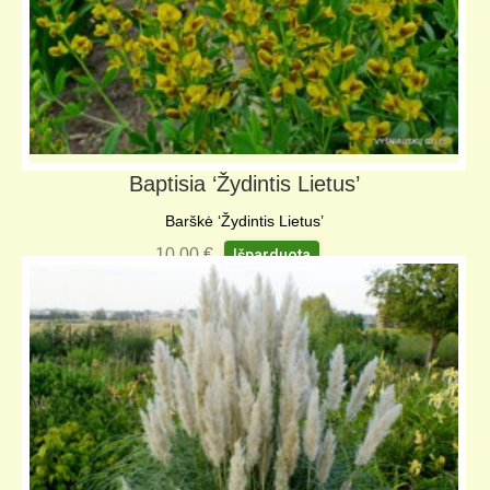
Baptisia ‘Žydintis Lietus’
Barškė ‘Žydintis Lietus’
10,00
€
Išparduota