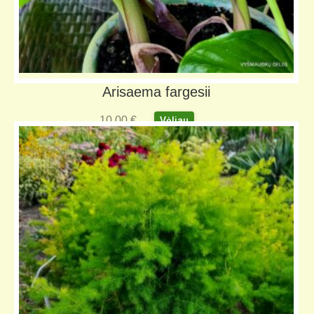
Arisaema fargesii
10,00
€
Vėliau