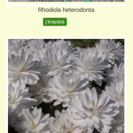
Rhodiola heterodonta
Į krepšelį
5,00
€