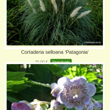
Cortaderia selloana ‘Patagonia‘
25,00
€
Išparduota