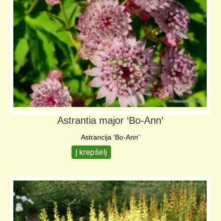
Astrantia major ‘Bo-Ann’
Astrancija ‘Bo-Ann’
Į krepšelį
4,00
€