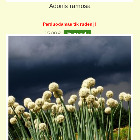
Adonis ramosa
–
Parduodamas tik rudenį !
15,00
€
Išparduota