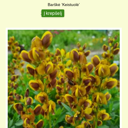
Barškė ‘Keistuolė’
Į krepšelį
20,00
€