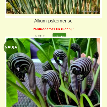
Allium pskemense
Parduodamas tik rudenį !
6,00
€
Vėliau