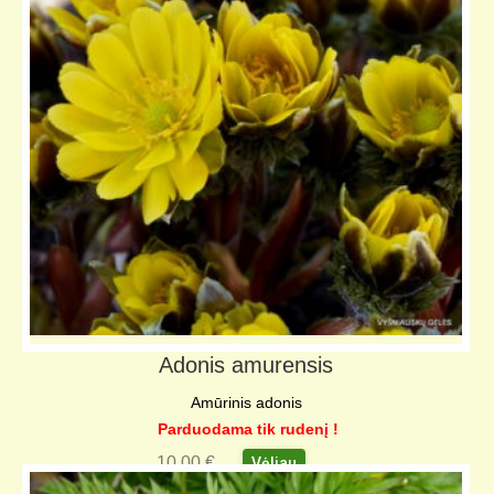
Adonis amurensis
Amūrinis adonis
Parduodama tik rudenį !
10,00
€
Vėliau