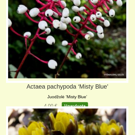
KELIONIŲ GALERIJA
Actaea pachypoda ‘Misty Blue’
Juodžolė ‘Misty Blue’
4,00
€
Išparduota