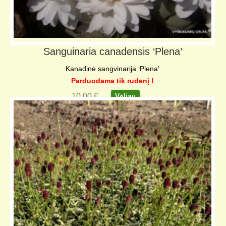
Sanguinaria canadensis ‘Plena’
Kanadinė sangvinarija ‘Plena’
Parduodama tik rudenį !
10,00
€
Vėliau