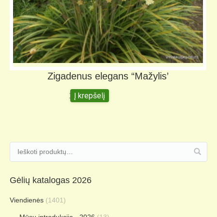
Zigadenus elegans “Mažylis’
Į krepšelį
10,00
€
Gėlių katalogas 2026
Viendienės
(1401)