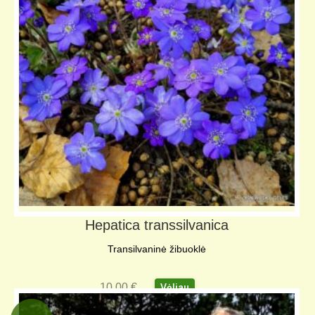
Hepatica transsilvanica
Transilvaninė žibuoklė
10,00
€
Vėliau