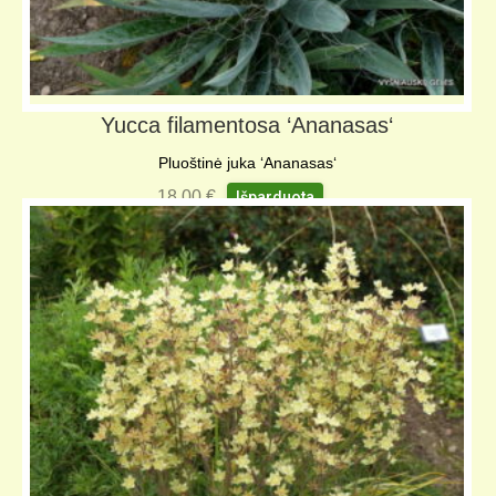
Yucca filamentosa ‘Ananasas‘
Pluoštinė juka ‘Ananasas‘
18,00
€
Išparduota