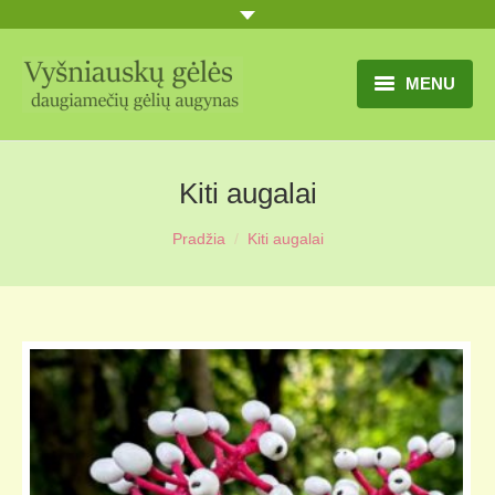
MENU
TITULINIS
Kiti augalai
GĖLIŲ KATALOGAS
Pradžia
Kiti augalai
PRANEŠIMAI
UŽSAKYMO SĄLYGOS
KONTAKTAI
APIE MUS
MŪSŲ SODYBA
MŪSŲ AUGYNAS