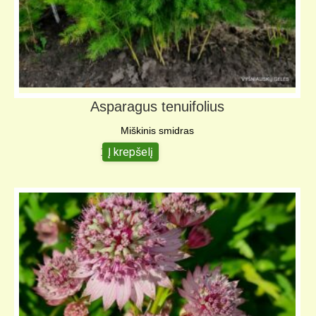
Asparagus tenuifolius
Miškinis smidras
Į krepšelį
15,00
€