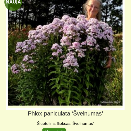
Phlox paniculata ‘Švelnumas’
Šluotelinis flioksas ‘Švelnumas’