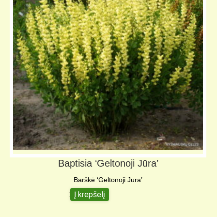
Baptisia ‘Geltonoji Jūra’
Barškė ‘Geltonoji Jūra’
Į krepšelį
12,00
€