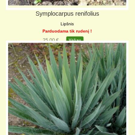
Symplocarpus renifolius
Lipšnis
Parduodama tik rudenį !
25,00
€
Vėliau