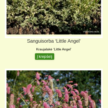
Sanguisorba ‘Little Angel’
Kraujalakė ‘Little Angel’
Į krepšelį
3,00
€