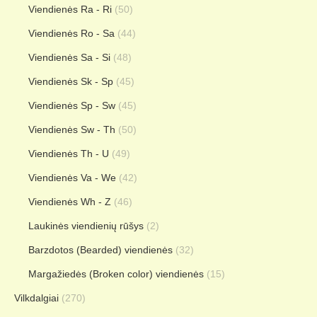
Viendienės Ra - Ri
(50)
Viendienės Ro - Sa
(44)
Viendienės Sa - Si
(48)
Viendienės Sk - Sp
(45)
Viendienės Sp - Sw
(45)
Viendienės Sw - Th
(50)
Viendienės Th - U
(49)
Viendienės Va - We
(42)
Viendienės Wh - Z
(46)
Laukinės viendienių rūšys
(2)
Barzdotos (Bearded) viendienės
(32)
Margažiedės (Broken color) viendienės
(15)
Vilkdalgiai
(270)