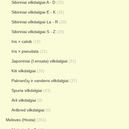
Sibiriniai vilkdalgiai A - D
(25)
Sibiriniai vilkdalgiai E - K
(26)
Sibiriniai vilkdalgiai La - R
(28)
Sibiriniai vilkdalgiai S - Z
(29)
Iris × calsib
(10)
Iris × pseudata
(21)
Japoniniai (I.ensata) vilkdalgiai
(31)
Kiti vilkdalgiai
(20)
Pakrančių ir vandens vilkdalgiai
(37)
Spuria vilkdalgiai
(43)
Aril vilkdalgiai
(0)
Arilbred vilkdalgiai
(0)
Melsvės (Hosta)
(261)