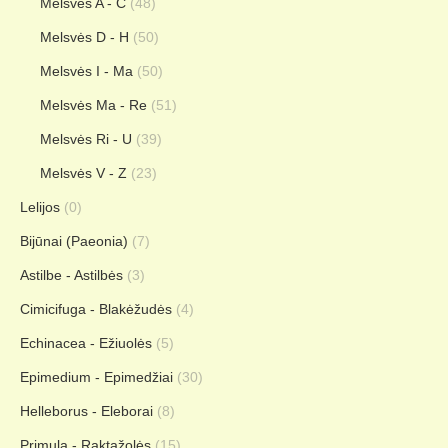
Melsvės A - C
(48)
Melsvės D - H
(50)
Melsvės I - Ma
(50)
Melsvės Ma - Re
(51)
Melsvės Ri - U
(39)
Melsvės V - Z
(23)
Lelijos
(0)
Bijūnai (Paeonia)
(7)
Astilbe - Astilbės
(3)
Cimicifuga - Blakėžudės
(4)
Echinacea - Ežiuolės
(5)
Epimedium - Epimedžiai
(30)
Helleborus - Eleborai
(8)
Primula - Raktažolės
(15)