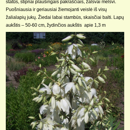
statūs, stipriai plaušingais pakraščiais, žalsvai melsvi.
Puošniausia ir geriausiai žiemojanti veislė iš visų
žalialapių jukų. Žiedai labai stambūs, skaisčiai balti. Lapų
aukštis – 50-60 cm, žydinčios aukštis apie 1,3 m