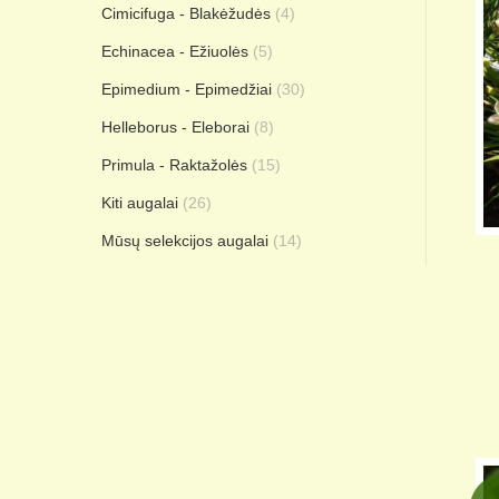
Cimicifuga - Blakėžudės
(4)
Echinacea - Ežiuolės
(5)
Epimedium - Epimedžiai
(30)
Helleborus - Eleborai
(8)
Primula - Raktažolės
(15)
Kiti augalai
(26)
Mūsų selekcijos augalai
(14)