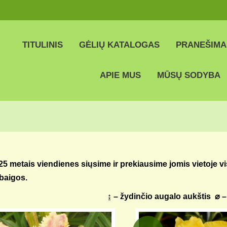
TITULINIS
GĖLIŲ KATALOGAS
PRANEŠIMA
APIE MUS
MŪSŲ SODYBA
25 metais viendienes siųsime ir prekiausime jomis vietoje v
baigos.
↨ – žydinčio augalo aukštis ⌀ 