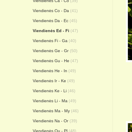
Viendienės Ca - Co
(39)
Viendienės Co - Da
(41)
Viendienės Da - Ec
(45)
Viendienės Ed - Fi
(47)
Viendienės Fi - Ga
(40)
Viendienės Ge - Gr
(50)
Viendienės Gu - He
(47)
Viendienės He - In
(49)
Viendienės Ir - Ke
(49)
Viendienės Ke - Li
(46)
Viendienės Li - Ma
(49)
Viendienės Ma - My
(46)
Viendienės Na - Or
(39)
Viendienės Ou - Pl
(48)