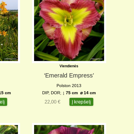
Viendienės
‘Emerald Empress’
6
Polston 2013
15 cm
DIP, DOR;
↨
75 cm
⌀
14 cm
elį
Į krepšelį
22,00
€