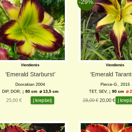
-29%
Viendienės
Viendienės
‘Emerald Starburst’
‘Emerald Tarant
Doorakian 2004
Pierce-G., 2015
DIP, DOR;
↨
80 cm
⌀
13,5 cm
TET, SEV;
↨ 90 cm
⌀
2
Į krepšelį
Į krepš
25,00
€
28,00
€
20,00
€