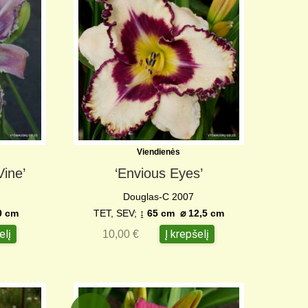
Viendienės
Vine’
‘Envious Eyes’
Douglas-C 2007
0 cm
TET, SEV;
↨ 65 cm ⌀ 12,5 cm
elį
Į krepšelį
10,00
€