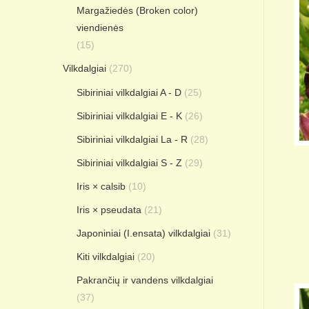
Margažiedės (Broken color)
viendienės
(15)
Vilkdalgiai
(270)
Sibiriniai vilkdalgiai A - D
(25)
Sibiriniai vilkdalgiai E - K
(26)
Sibiriniai vilkdalgiai La - R
(28)
Sibiriniai vilkdalgiai S - Z
(29)
Iris × calsib
(10)
Iris × pseudata
(21)
Japoniniai (I.ensata) vilkdalgiai
(31)
Kiti vilkdalgiai
(20)
Pakrančių ir vandens vilkdalgiai
(37)