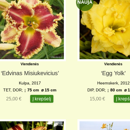
Viendienės
Viendienės
‘Edvinas Misiukevicius’
‘Egg Yolk’
Kulpa, 2017
Heemskerk, 2012
TET, DOR;
↨
75 cm
⌀
15 cm
DIP, DOR;
↨ 80 cm
⌀
1
Į krepšelį
Į krepš
25,00
€
15,00
€