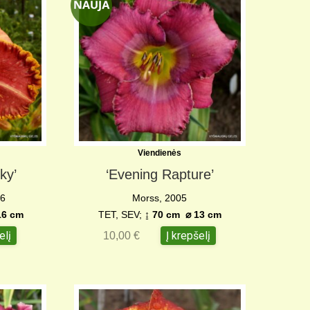
Viendienės
ky’
‘Evening Rapture’
26
Morss, 2005
16 c
m
TET, SEV;
↨ 70 cm
⌀
13 cm
elį
Į krepšelį
10,00
€