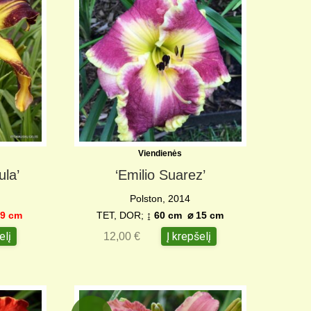
Viendienės
ula’
‘Emilio Suarez’
Polston, 2014
9 cm
TET, DOR;
↨ 60 cm ⌀ 15 cm
elį
Į krepšelį
12,00
€