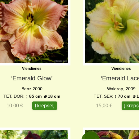
Viendienės
Viendienės
‘Emerald Glow’
‘Emerald Lace
Benz 2000
Waldrop, 2009
TET, DOR;
↨
85 cm
⌀
18 cm
TET, SEV;
↨
70 cm
⌀
1
Į krepšelį
Į krepš
10,00
€
15,00
€