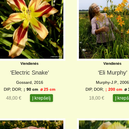
Viendienės
Viendienės
‘Electric Snake’
‘Eli Murphy’
Gossard, 2016
Murphy-J.P., 200
DIP, DOR;
↨ 90 cm
⌀
25 cm
DIP, DOR;
↨
200 cm
⌀
Į krepšelį
Į krepš
48,00
€
18,00
€