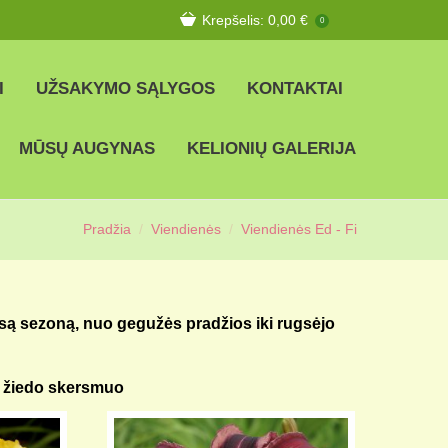
Krepšelis:
0,00
€
0
I
UŽSAKYMO SĄLYGOS
KONTAKTAI
MŪSŲ AUGYNAS
KELIONIŲ GALERIJA
Pradžia
Viendienės
Viendienės Ed - Fi
isą sezoną, nuo gegužės pradžios iki rugsėjo
– žiedo skersmuo