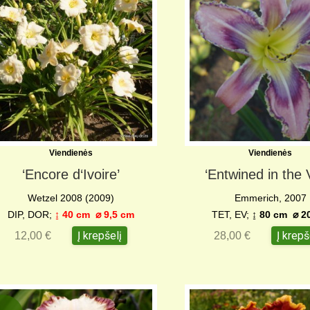
Viendienės
Viendienės
‘Encore d‘Ivoire’
‘Entwined in the 
Wetzel 2008 (2009)
Emmerich, 2007
DIP, DOR;
↨ 40 cm ⌀ 9,5 cm
TET, EV;
↨
80 cm
⌀
2
Į krepšelį
Į krepš
12,00
€
28,00
€