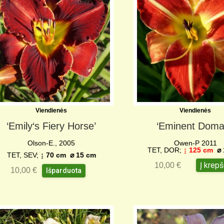
Viendienės
Viendienės
‘Emily‘s Fiery Horse’
‘Eminent Doma
Olson-E., 2005
Owen-P 2011
TET, DOR;
↨
125 cm
⌀
TET, SEV;
↨ 70 cm ⌀ 15 cm
Į krepš
10,00
€
10,00
€
Išparduota