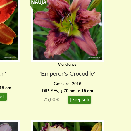
Viendienės
in’
‘Emperor’s Crocodile’
Gossard, 2016
18 cm
DIP, SEV;
↨ 70 cm
⌀
15 cm
elį
Į krepšelį
75,00
€