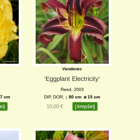
Viendienės
‘Eggplant Electricity’
Reed, 2003
7 cm
DIP, DOR;
↨ 80 cm ⌀ 15 cm
elį
Į krepšelį
10,00
€