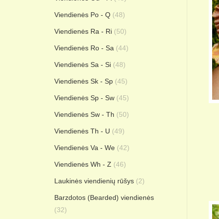
Viendienės Po - Q
(48)
Viendienės Ra - Ri
(50)
Viendienės Ro - Sa
(44)
Viendienės Sa - Si
(48)
Viendienės Sk - Sp
(45)
Viendienės Sp - Sw
(45)
Viendienės Sw - Th
(50)
Viendienės Th - U
(49)
Viendienės Va - We
(42)
Viendienės Wh - Z
(46)
Laukinės viendienių rūšys
(2)
Barzdotos (Bearded) viendienės
(32)