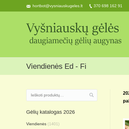
hortbot@vysniauskugeles.lt
370 698 162 91
Viendienės Ed - Fi
20
pa
Gėlių katalogas 2026
Viendienės
(1401)