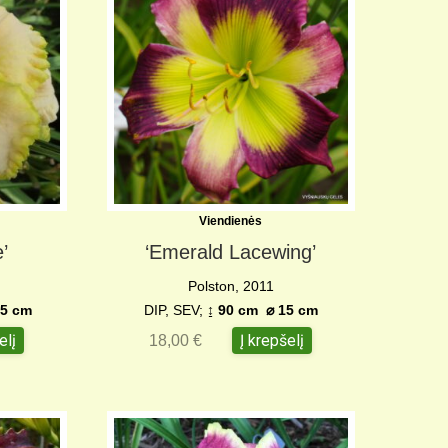
Viendienės
’
‘Emerald Lacewing’
Polston, 2011
5 cm
DIP, SEV;
↨
90 cm
⌀
15 cm
elį
Į krepšelį
18,00
€