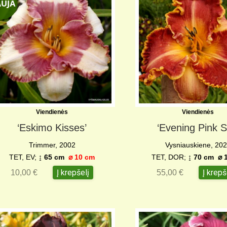
Viendienės
Viendienės
‘Eskimo Kisses’
‘Evening Pink S
Trimmer, 2002
Vysniauskiene, 20
TET, EV;
↨ 65 cm
⌀
10 cm
TET, DOR;
↨ 70 cm
⌀ 
Į krepšelį
Į krepš
10,00
€
55,00
€