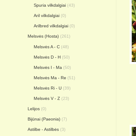
Spuria vilkdalgiai
(43)
Aril vilkdalgiai
(0)
Arilbred vilkdalgiai
(0)
Melsvės (Hosta)
(261)
Melsvės A - C
(48)
Melsvės D - H
(50)
Melsvės I - Ma
(50)
Melsvės Ma - Re
(51)
Melsvės Ri - U
(39)
Melsvės V - Z
(23)
Lelijos
(0)
Bijūnai (Paeonia)
(7)
Astilbe - Astilbės
(3)