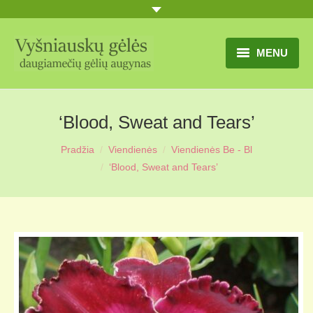
MENU
TITULINIS
‘Blood, Sweat and Tears’
GĖLIŲ KATALOGAS
Pradžia
Viendienės
Viendienės Be - Bl
PRANEŠIMAI
‘Blood, Sweat and Tears’
UŽSAKYMO SĄLYGOS
KONTAKTAI
APIE MUS
MŪSŲ SODYBA
MŪSŲ AUGYNAS