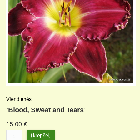
Viendienės
‘Blood, Sweat and Tears’
15,00
€
Į krepšelį