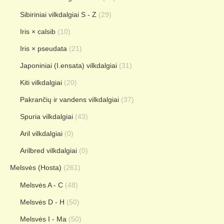
Sibiriniai vilkdalgiai S - Z
(29)
Iris × calsib
(10)
Iris × pseudata
(21)
Japoniniai (I.ensata) vilkdalgiai
(31)
Kiti vilkdalgiai
(20)
Pakrančių ir vandens vilkdalgiai
(37)
Spuria vilkdalgiai
(43)
Aril vilkdalgiai
(0)
Arilbred vilkdalgiai
(0)
Melsvės (Hosta)
(261)
Melsvės A - C
(48)
Melsvės D - H
(50)
Melsvės I - Ma
(50)