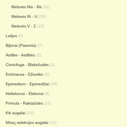
Melsvės Ma - Re
(51)
Melsvės Ri - U
(39)
Melsvės V - Z
(23)
Lelijos
(0)
Bijūnai (Paeonia)
(7)
Astilbe - Astilbės
(3)
Cimicifuga - Blakėžudės
(4)
Echinacea - Ežiuolės
(5)
Epimedium - Epimedžiai
(30)
Helleborus - Eleborai
(8)
Primula - Raktažolės
(15)
Kiti augalai
(26)
Mūsų selekcijos augalai
(14)