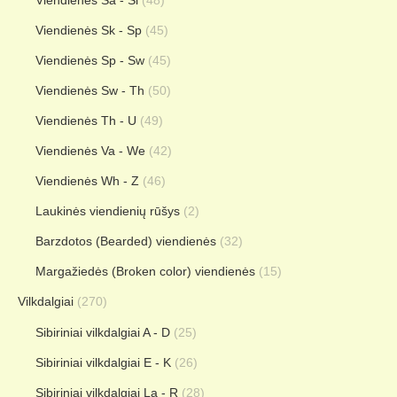
Viendienės Sk - Sp
(45)
Viendienės Sp - Sw
(45)
Viendienės Sw - Th
(50)
Viendienės Th - U
(49)
Viendienės Va - We
(42)
Viendienės Wh - Z
(46)
Laukinės viendienių rūšys
(2)
Barzdotos (Bearded) viendienės
(32)
Margažiedės (Broken color) viendienės
(15)
Vilkdalgiai
(270)
Sibiriniai vilkdalgiai A - D
(25)
Sibiriniai vilkdalgiai E - K
(26)
Sibiriniai vilkdalgiai La - R
(28)