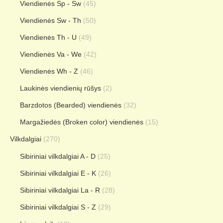
Viendienės Sp - Sw
(45)
Viendienės Sw - Th
(50)
Viendienės Th - U
(49)
Viendienės Va - We
(42)
Viendienės Wh - Z
(46)
Laukinės viendienių rūšys
(2)
Barzdotos (Bearded) viendienės
(32)
Margažiedės (Broken color) viendienės
(15)
Vilkdalgiai
(270)
Sibiriniai vilkdalgiai A - D
(25)
Sibiriniai vilkdalgiai E - K
(26)
Sibiriniai vilkdalgiai La - R
(28)
Sibiriniai vilkdalgiai S - Z
(29)