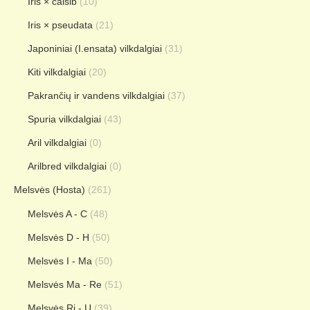
Iris × calsib
(10)
Iris × pseudata
(21)
Japoniniai (I.ensata) vilkdalgiai
(31)
Kiti vilkdalgiai
(20)
Pakrančių ir vandens vilkdalgiai
(37)
Spuria vilkdalgiai
(43)
Aril vilkdalgiai
(0)
Arilbred vilkdalgiai
(0)
Melsvės (Hosta)
(261)
Melsvės A - C
(48)
Melsvės D - H
(50)
Melsvės I - Ma
(50)
Melsvės Ma - Re
(51)
Melsvės Ri - U
(39)