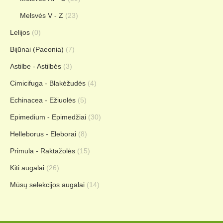
Melsvės V - Z
(23)
Lelijos
(0)
Bijūnai (Paeonia)
(7)
Astilbe - Astilbės
(3)
Cimicifuga - Blakėžudės
(4)
Echinacea - Ežiuolės
(5)
Epimedium - Epimedžiai
(30)
Helleborus - Eleborai
(8)
Primula - Raktažolės
(15)
Kiti augalai
(26)
Mūsų selekcijos augalai
(14)