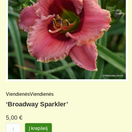
Viendienės
Viendienės
‘Broadway Sparkler’
5,00
€
Į krepšelį