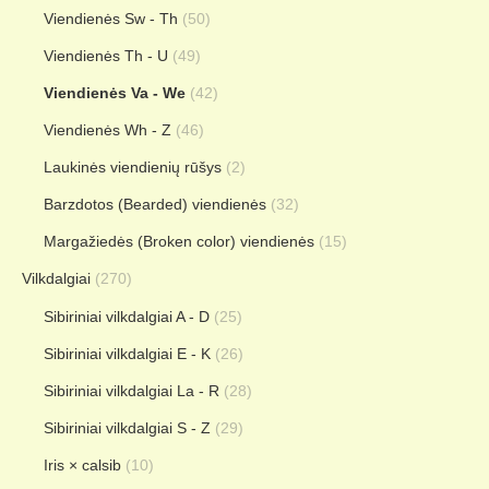
Viendienės Sw - Th
(50)
Viendienės Th - U
(49)
Viendienės Va - We
(42)
Viendienės Wh - Z
(46)
Laukinės viendienių rūšys
(2)
Barzdotos (Bearded) viendienės
(32)
Margažiedės (Broken color) viendienės
(15)
Vilkdalgiai
(270)
Sibiriniai vilkdalgiai A - D
(25)
Sibiriniai vilkdalgiai E - K
(26)
Sibiriniai vilkdalgiai La - R
(28)
Sibiriniai vilkdalgiai S - Z
(29)
Iris × calsib
(10)