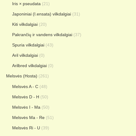
Iris × pseudata
(21)
Japoniniai (I.ensata) vilkdalgiai
(31)
Kiti vilkdalgiai
(20)
Pakrančių ir vandens vilkdalgiai
(37)
Spuria vilkdalgiai
(43)
Aril vilkdalgiai
(0)
Arilbred vilkdalgiai
(0)
Melsvės (Hosta)
(261)
Melsvės A - C
(48)
Melsvės D - H
(50)
Melsvės I - Ma
(50)
Melsvės Ma - Re
(51)
Melsvės Ri - U
(39)