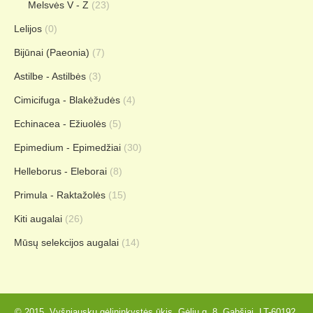
Melsvės V - Z
(23)
Lelijos
(0)
Bijūnai (Paeonia)
(7)
Astilbe - Astilbės
(3)
Cimicifuga - Blakėžudės
(4)
Echinacea - Ežiuolės
(5)
Epimedium - Epimedžiai
(30)
Helleborus - Eleborai
(8)
Primula - Raktažolės
(15)
Kiti augalai
(26)
Mūsų selekcijos augalai
(14)
© 2015. Vyšniauskų gėlininkystės ūkis, Gėlių g. 8, Gabšiai, LT-60192,