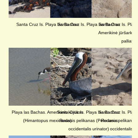
Santa Cruz Is. Playa las Bachas
Santa Cruz Is. Playa las Bachas
Santa Cruz Is. Play
Amerikinė jūršarkė
palliatus
Playa las Bachas. Amerikinis kojūkas
Santa Cruz Is. Playa las Bachas.
Santa Cruz Is. Play
(Himantopus mexicanus)
Rudasis pelikanas (Pelecanus
Rudasis pelikanas
occidentalis urinator)
occidentalis ur