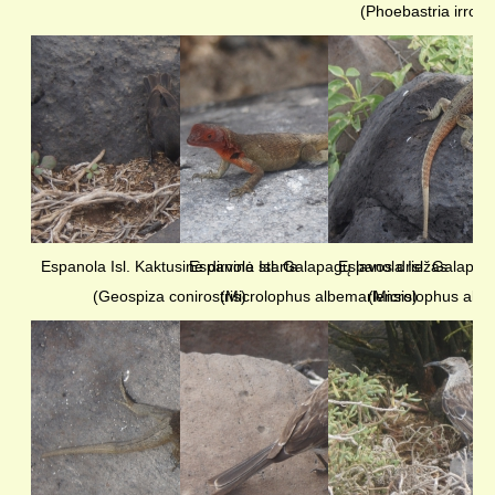
(Phoebastria irrorat
Espanola Isl. Kaktusinė dirvinė starta
Espanola Isl. Galapagų lavos driežas
Espanola Isl. Galapag
(Geospiza conirostris)
(Microlophus albemarlensis)
(Microlophus albe