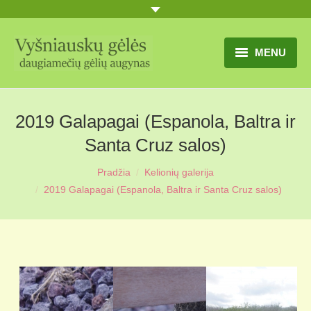
MENU
TITULINIS
2019 Galapagai (Espanola, Baltra ir
GĖLIŲ KATALOGAS
Santa Cruz salos)
PRANEŠIMAI
Pradžia
Kelionių galerija
You are here:
UŽSAKYMO SĄLYGOS
2019 Galapagai (Espanola, Baltra ir Santa Cruz salos)
KONTAKTAI
APIE MUS
MŪSŲ SODYBA
MŪSŲ AUGYNAS