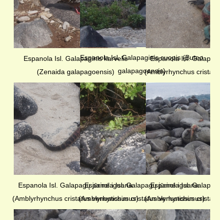
Espanola Isl. Galapaginis suopis (Buteo
Espanola Isl. Galapaginis karvelis
Espanola Isl. Galapag
galapagoensis)
(Zenaida galapagoensis)
(Amblyrhynchus cristatu
Espanola Isl. Galapagų jūrinė iguana
Espanola Isl. Galapagų jūrinė iguana
Espanola Isl. Galapag
(Amblyrhynchus cristatus venustissimus)
(Amblyrhynchus cristatus venustissimus)
(Amblyrhynchus cristatu