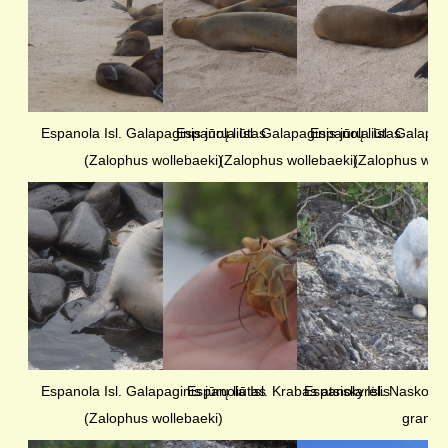
Espanola Isl. Galapaginis jūrų liūtas
Espanola Isl. Galapaginis jūrų liūtas
Espanola Isl. Galapagi
(Zalophus wollebaeki)
(Zalophus wollebaeki)
(Zalophus woll
Espanola Isl. Galapaginis jūrų liūtas
Espanola Isl. Krabas atsiskyrėlis
Espanola Isl. Naskos p
(Zalophus wollebaeki)
granti)