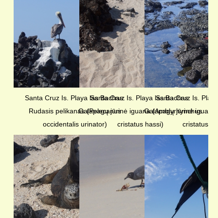
Santa Cruz Is. Playa las Bachas.
Santa Cruz Is. Playa las Bachas.
Santa Cruz Is. Play
Rudasis pelikanas (Pelecanus
Galapagų jūrinė iguana (Amblyrhynchus
Galapagų jūrinė iguana
occidentalis urinator)
cristatus hassi)
cristatus ha