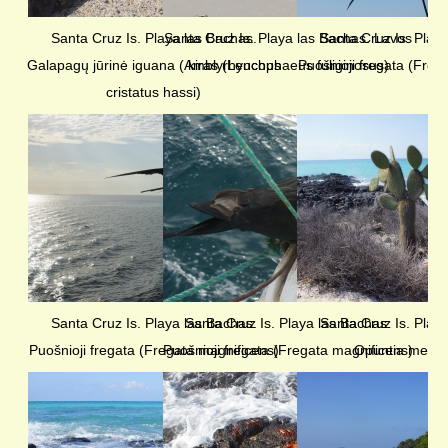
Santa Cruz Is. Playa las Bachas.
Santa Cruz Is. Playa las Bachas. Lavos
Santa Cruz Is. Play
Galapagų jūrinė iguana (Amblyrhynchus
kiras (Leucophaeus fuliginosus)
Puošnioji fregata (Freg
cristatus hassi)
Santa Cruz Is. Playa las Bachas.
Santa Cruz Is. Playa las Bachas.
Santa Cruz Is. Play
Puošnioji fregata (Fregata magnificens)
Puošnioji fregata (Fregata magnificens)
Opuntia mega