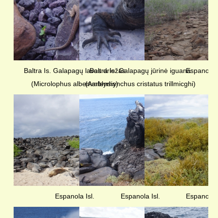
KELIONIŲ GALERIJA
Baltra Is. Galapagų lavos driežas
Baltra Is. Galapagų jūrinė iguana
Espanola I
(Microlophus albemarlensis)
(Amblyrhynchus cristatus trillmicghi)
Espanola Isl.
Espanola Isl.
Espanola I