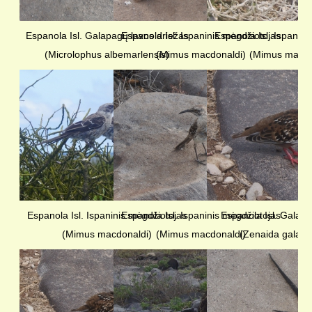
Espanola Isl. Galapagų lavos driežas
Espanola Isl. Ispaninis mėgdžiotojas
Espanola Isl. Ispanin
(Microlophus albemarlensis)
(Mimus macdonaldi)
(Mimus macdo
Espanola Isl. Ispaninis mėgdžiotojas
Espanola Isl. Ispaninis mėgdžiotojas
Espanola Isl. Galapag
(Mimus macdonaldi)
(Mimus macdonaldi)
(Zenaida galapa