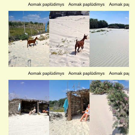
Aomak paplūdimys
Aomak paplūdimys
Aomak paplū
Aomak paplūdimys
Aomak paplūdimys
Aomak paplū