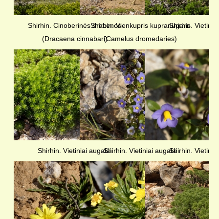
Shirhin. Cinoberinės dracenos
Shirhin. Vienkupris kupranugaris
Shirhin. Vietinia
(Dracaena cinnabari)
(Camelus dromedaries)
Shirhin. Vietiniai augalai
Shirhin. Vietiniai augalai
Shirhin. Vietinia