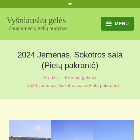
MENU
TITULINIS
2024 Jemenas, Sokotros sala
GĖLIŲ KATALOGAS
(Pietų pakrantė)
PRANEŠIMAI
Pradžia
Kelionių galerija
You are here:
UŽSAKYMO SĄLYGOS
2024 Jemenas, Sokotros sala (Pietų pakrantė)
KONTAKTAI
APIE MUS
MŪSŲ SODYBA
MŪSŲ AUGYNAS