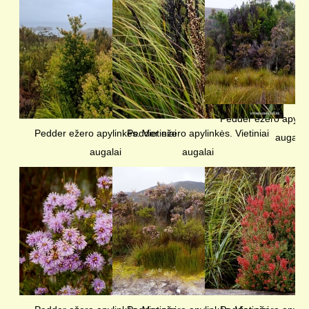
Pedder ežero apylink
Pedder ežero apylinkės. Vietiniai
Pedder ežero apylinkės. Vietiniai
augalai
augalai
augalai