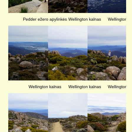
Pedder ežero apylinkės
Wellington kalnas
Wellington k
Wellington kalnas
Wellington kalnas
Wellington k