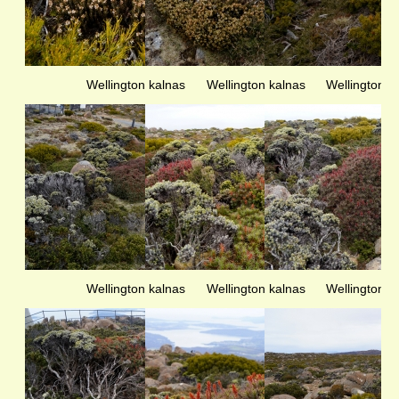
Wellington kalnas
Wellington kalnas
Wellington k
Wellington kalnas
Wellington kalnas
Wellington k