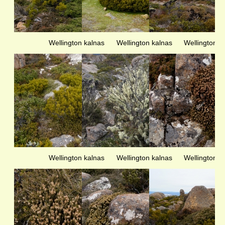
Wellington kalnas
Wellington kalnas
Wellington k
Wellington kalnas
Wellington kalnas
Wellington k