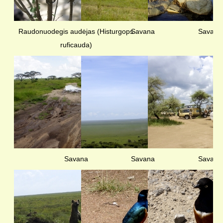
Raudonuodegis audėjas (Histurgops
Savana
Savana
ruficauda)
Savana
Savana
Savana