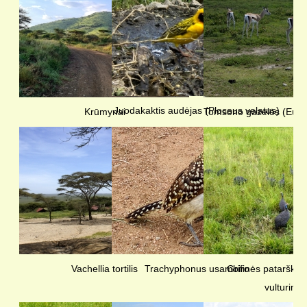
Juodakaktis audėjas (Ploceus velatus)
Krūmynai
Tomsono gazelės (Eudo
Vachellia tortilis
Trachyphonus usambiro
Grifinės patarškos
vulturinu