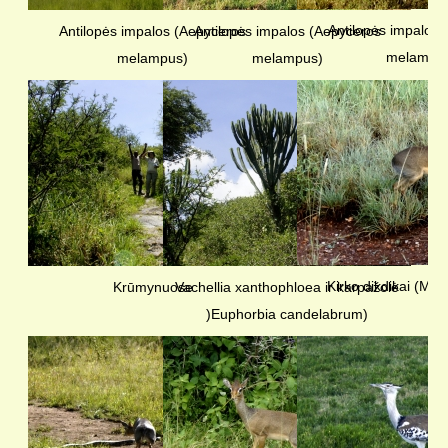
Antilopės impalos
Antilopės impalos (Aepyceros
Antilopės impalos (Aepyceros
melampu
melampus)
melampus)
Kirko dikdikai (Mad
Krūmynuose
Vachellia xanthophloea ir karpažolė
)Euphorbia candelabrum)