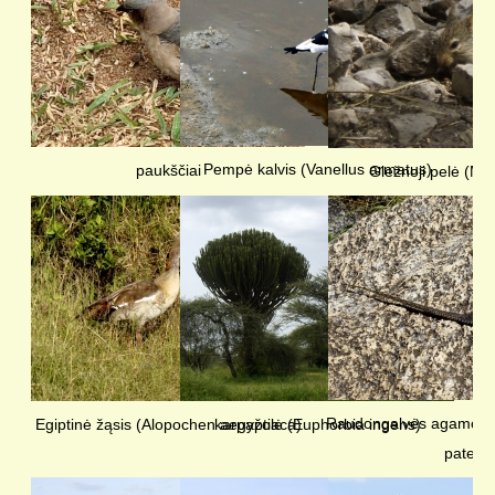
Pempė kalvis (Vanellus armatus)
paukščiai
Gležnoji pelė (Mus
Raudongalvės agamos
Egiptinė žąsis (Alopochen aegyptiaca)
karpažolė (Euphorbia ingens)
patelė