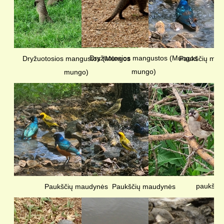
Dryžuotosios mangustos (Mungos
Dryžuotosios mangustos (Mungos
Paukščių mau
mungo)
mungo)
paukščia
Paukščių maudynės
Paukščių maudynės