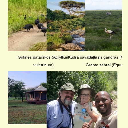
Grifinės patarškos (Acryllium
Kūdra savanoje
Baltasis gandras (Cico
vulturinum)
Granto zebrai (Equus 