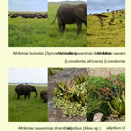
Afrikiniai buivolai (Syncerus caffer)
Afrikiniai savaniniai drambliai
Afrikiniai savanini
(Loxodonta africana)
(Loxodonta af
alijošius (Alo
Afrikiniai savaniniai drambliai
alijošius (Aloe sp.)