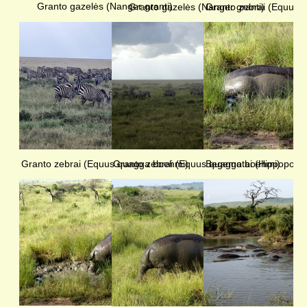
Granto gazelės (Nanger granti)
Granto gazelės (Nanger granti)
Granto zebrai (Equus 
Granto zebrai (Equus quagga boehmi)
Granto zebrai (Equus quagga boehmi)
Begemotai (Hippopota