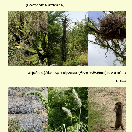
(Loxodonta africana)
alijošius (Aloe volkensii)
alijošius (Aloe sp.)
Peleninis varnėnas 
unicolor