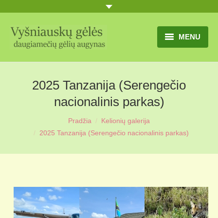
MENU
TITULINIS
2025 Tanzanija (Serengečio
GĖLIŲ KATALOGAS
nacionalinis parkas)
PRANEŠIMAI
Pradžia
Kelionių galerija
You are here:
UŽSAKYMO SĄLYGOS
2025 Tanzanija (Serengečio nacionalinis parkas)
KONTAKTAI
APIE MUS
MŪSŲ SODYBA
MŪSŲ AUGYNAS