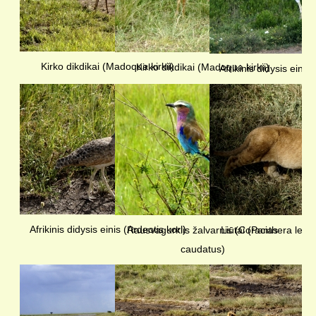
Kirko dikdikai (Madoqua kirkii)
Kirko dikdikai (Madoqua kirkii)
Afrikinis didysis einis 
Afrikinis didysis einis (Ardeotis kori)
Rausvagurklis žalvarnis (Coracias
Liūtai (Panthera leo 
caudatus)