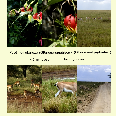
Puošnioji glorioza (Gloriosa superba)
Granto gazelės (Na
Puošnioji glorioza (Gloriosa superba)
krūmynuose
krūmynuose