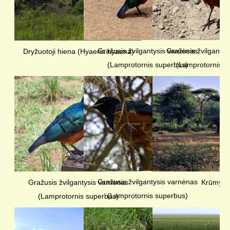
Gražusis žvilgantysis varnėnas
Gražusis žvilgantys
Dryžuotoji hiena (Hyaena hyaena)
(Lamprotornis superbus)
(Lamprotornis s
Gražusis žvilgantysis varnėnas
Gražusis žvilgantysis varnėnas
Krūmyna
(Lamprotornis superbus)
(Lamprotornis superbus)