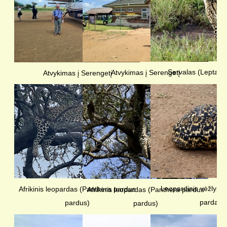
KELIONIŲ GALERIJA
Servalas (Leptailu
Atvykimas į Serengetį
Atvykimas į Serengetį
Leopardinis vėžlys (
Afrikinis leopardas (Panthera pardus
Afrikinis leopardas (Panthera pardus
pardalis
pardus)
pardus)