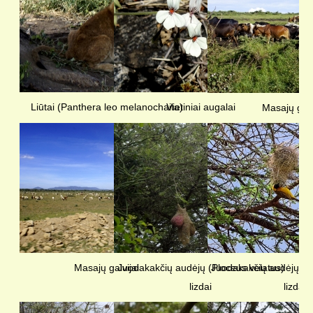
Liūtai (Panthera leo melanochaita)
Vietiniai augalai
Masajų galv
Masajų galvijai
Juodakakčių audėjų (Ploceus velatus)
Juodakakčių audėjų (P
lizdai
lizdai