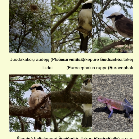
Juodakakčių audėjų (Ploceus velatus)
Šiaurinė baltakepurė medšarkė
Šiaurinė baltakepu
lizdai
(Eurocephalus ruppelli)
(Eurocephalus r
Šiaurinė baltakepurė medšarkė
Raudongalvė agama 
Šiaurinė baltakepurė medšarkė