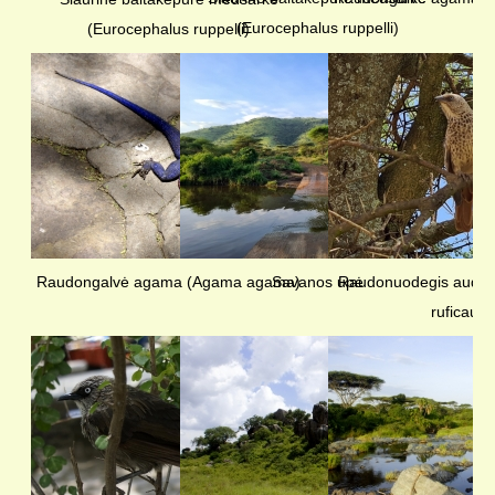
(Eurocephalus ruppelli)
(Eurocephalus ruppelli)
Raudongalvė agama (Agama agama)
Savanos upė
Raudonuodegis audėja
ruficauda