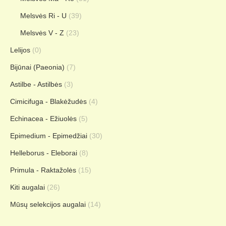
Melsvės Ri - U
(39)
Melsvės V - Z
(23)
Lelijos
(0)
Bijūnai (Paeonia)
(7)
Astilbe - Astilbės
(3)
Cimicifuga - Blakėžudės
(4)
Echinacea - Ežiuolės
(5)
Epimedium - Epimedžiai
(30)
Helleborus - Eleborai
(8)
Primula - Raktažolės
(15)
Kiti augalai
(26)
Mūsų selekcijos augalai
(14)