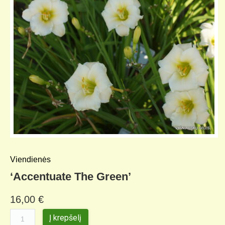
Viendienės
‘Accentuate The Green’
16,00
€
Į krepšelį