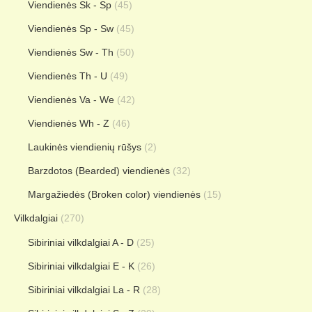
Viendienės Sk - Sp
(45)
Viendienės Sp - Sw
(45)
Viendienės Sw - Th
(50)
Viendienės Th - U
(49)
Viendienės Va - We
(42)
Viendienės Wh - Z
(46)
Laukinės viendienių rūšys
(2)
Barzdotos (Bearded) viendienės
(32)
Margažiedės (Broken color) viendienės
(15)
Vilkdalgiai
(270)
Sibiriniai vilkdalgiai A - D
(25)
Sibiriniai vilkdalgiai E - K
(26)
Sibiriniai vilkdalgiai La - R
(28)