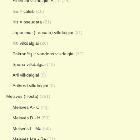
Sibiriniai vilkdalgiai S - Z
(29)
Iris × calsib
(10)
Iris × pseudata
(21)
Japoniniai (I.ensata) vilkdalgiai
(31)
Kiti vilkdalgiai
(20)
Pakrančių ir vandens vilkdalgiai
(37)
Spuria vilkdalgiai
(43)
Aril vilkdalgiai
(0)
Arilbred vilkdalgiai
(0)
Melsvės (Hosta)
(261)
Melsvės A - C
(48)
Melsvės D - H
(50)
Melsvės I - Ma
(50)
Melsvės Ma - Re
(51)