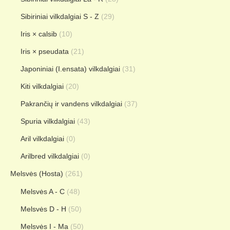
Sibiriniai vilkdalgiai S - Z
(29)
Iris × calsib
(10)
Iris × pseudata
(21)
Japoniniai (I.ensata) vilkdalgiai
(31)
Kiti vilkdalgiai
(20)
Pakrančių ir vandens vilkdalgiai
(37)
Spuria vilkdalgiai
(43)
Aril vilkdalgiai
(0)
Arilbred vilkdalgiai
(0)
Melsvės (Hosta)
(261)
Melsvės A - C
(48)
Melsvės D - H
(50)
Melsvės I - Ma
(50)