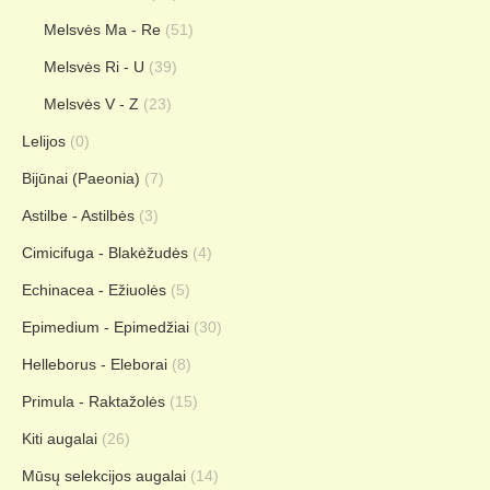
Melsvės Ma - Re
(51)
Melsvės Ri - U
(39)
Melsvės V - Z
(23)
Lelijos
(0)
Bijūnai (Paeonia)
(7)
Astilbe - Astilbės
(3)
Cimicifuga - Blakėžudės
(4)
Echinacea - Ežiuolės
(5)
Epimedium - Epimedžiai
(30)
Helleborus - Eleborai
(8)
Primula - Raktažolės
(15)
Kiti augalai
(26)
Mūsų selekcijos augalai
(14)