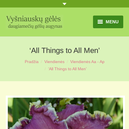
MENU
TITULINIS
‘All Things to All Men’
GĖLIŲ KATALOGAS
Pradžia
Viendienės
Viendienės Aa - Ap
PRANEŠIMAI
‘All Things to All Men’
UŽSAKYMO SĄLYGOS
KONTAKTAI
APIE MUS
MŪSŲ SODYBA
MŪSŲ AUGYNAS