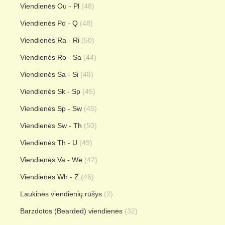
Viendienės Ou - Pl
(48)
Viendienės Po - Q
(48)
Viendienės Ra - Ri
(50)
Viendienės Ro - Sa
(44)
Viendienės Sa - Si
(48)
Viendienės Sk - Sp
(45)
Viendienės Sp - Sw
(45)
Viendienės Sw - Th
(50)
Viendienės Th - U
(49)
Viendienės Va - We
(42)
Viendienės Wh - Z
(46)
Laukinės viendienių rūšys
(2)
Barzdotos (Bearded) viendienės
(32)