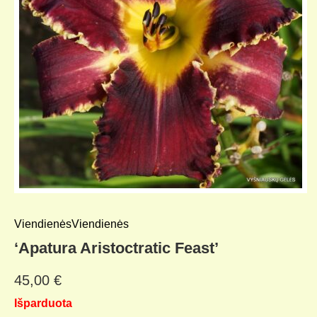
Viendienės
Viendienės
‘Apatura Aristoctratic Feast’
45,00
€
Išparduota