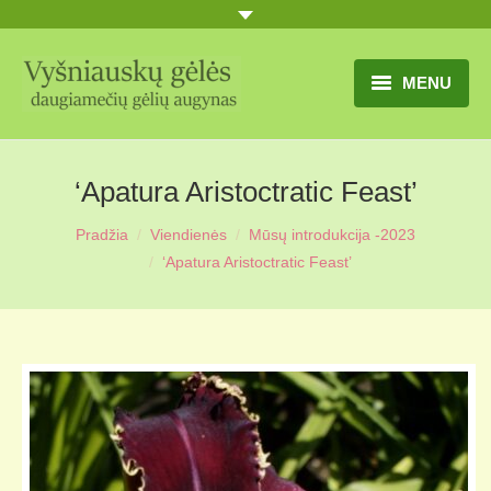
MENU
TITULINIS
‘Apatura Aristoctratic Feast’
GĖLIŲ KATALOGAS
Pradžia
Viendienės
Mūsų introdukcija -2023
PRANEŠIMAI
‘Apatura Aristoctratic Feast’
UŽSAKYMO SĄLYGOS
KONTAKTAI
APIE MUS
MŪSŲ SODYBA
MŪSŲ AUGYNAS