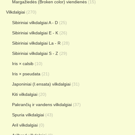
Margažiedės (Broken color) viendienės
(15)
Vilkdalgiai
(270)
Sibiriniai vilkdalgiai A - D
(25)
Sibiriniai vilkdalgiai E - K
(26)
Sibiriniai vilkdalgiai La - R
(28)
Sibiriniai vilkdalgiai S - Z
(29)
Iris × calsib
(10)
Iris × pseudata
(21)
Japoniniai (I.ensata) vilkdalgiai
(31)
Kiti vilkdalgiai
(20)
Pakrančių ir vandens vilkdalgiai
(37)
Spuria vilkdalgiai
(43)
Aril vilkdalgiai
(0)