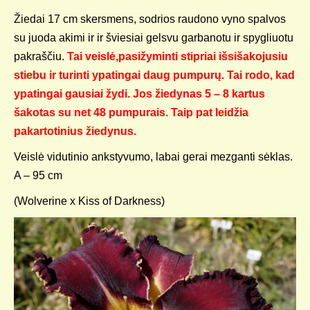
Žiedai 17 cm skersmens, sodrios raudono vyno spalvos
su juoda akimi ir ir šviesiai gelsvu garbanotu ir spygliuotu
pakraščiu.
Tai veislė,pasižyminti stipriai išsišakojusiu
stiebu ir turinti ypatingai daug pumpurų. Tai rodo, kad
ypatingai gausiai žydi. Jos žiedynas 5 – 8 kartus
šakotas su net 48 pumpurais. Taip pat leidžia
pakartotinius žiedynus.
Veislė vidutinio ankstyvumo, labai gerai mezganti sėklas.
A – 95 cm
(Wolverine x Kiss of Darkness)