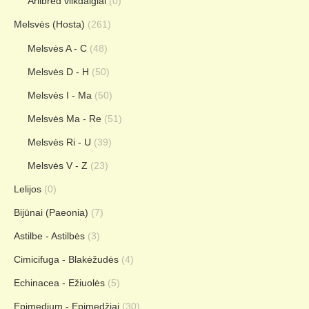
Arilbred vilkdalgiai
(0)
Melsvės (Hosta)
(261)
Melsvės A - C
(48)
Melsvės D - H
(50)
Melsvės I - Ma
(50)
Melsvės Ma - Re
(51)
Melsvės Ri - U
(39)
Melsvės V - Z
(23)
Lelijos
(0)
Bijūnai (Paeonia)
(7)
Astilbe - Astilbės
(3)
Cimicifuga - Blakėžudės
(4)
Echinacea - Ežiuolės
(5)
Epimedium - Epimedžiai
(30)