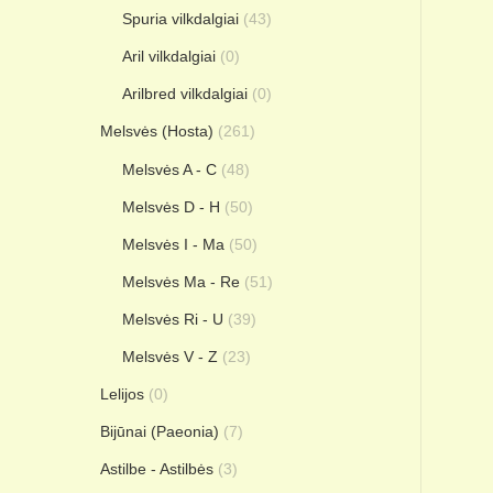
Spuria vilkdalgiai
(43)
Aril vilkdalgiai
(0)
Arilbred vilkdalgiai
(0)
Melsvės (Hosta)
(261)
Melsvės A - C
(48)
Melsvės D - H
(50)
Melsvės I - Ma
(50)
Melsvės Ma - Re
(51)
Melsvės Ri - U
(39)
Melsvės V - Z
(23)
Lelijos
(0)
Bijūnai (Paeonia)
(7)
Astilbe - Astilbės
(3)