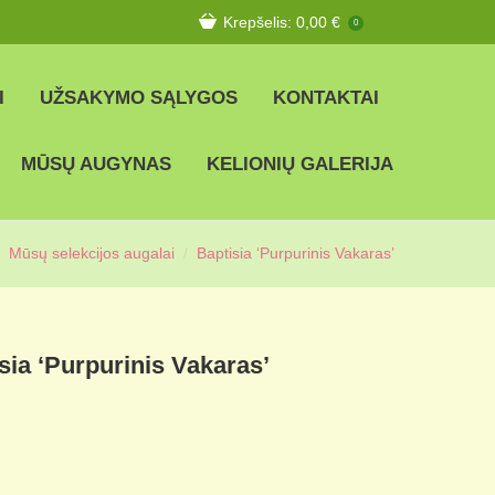
Krepšelis:
0,00
€
0
I
UŽSAKYMO SĄLYGOS
KONTAKTAI
MŪSŲ AUGYNAS
KELIONIŲ GALERIJA
Mūsų selekcijos augalai
Baptisia ‘Purpurinis Vakaras’
sia ‘Purpurinis Vakaras’