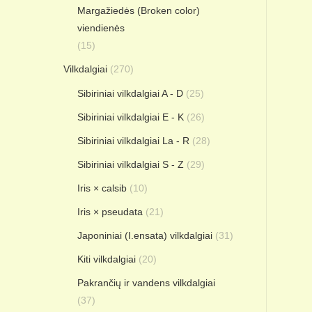
Margažiedės (Broken color)
viendienės
(15)
Vilkdalgiai
(270)
Sibiriniai vilkdalgiai A - D
(25)
Sibiriniai vilkdalgiai E - K
(26)
Sibiriniai vilkdalgiai La - R
(28)
Sibiriniai vilkdalgiai S - Z
(29)
Iris × calsib
(10)
Iris × pseudata
(21)
Japoniniai (I.ensata) vilkdalgiai
(31)
Kiti vilkdalgiai
(20)
Pakrančių ir vandens vilkdalgiai
(37)