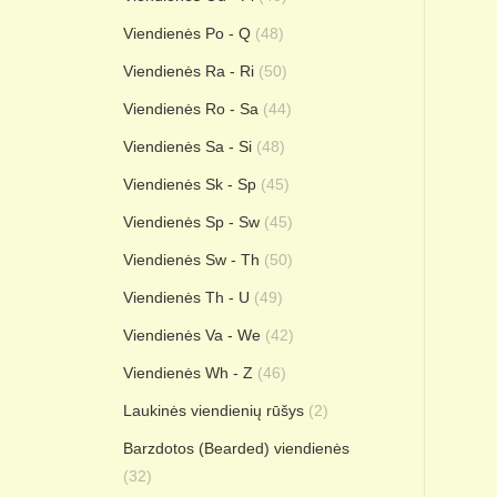
Viendienės Po - Q
(48)
Viendienės Ra - Ri
(50)
Viendienės Ro - Sa
(44)
Viendienės Sa - Si
(48)
Viendienės Sk - Sp
(45)
Viendienės Sp - Sw
(45)
Viendienės Sw - Th
(50)
Viendienės Th - U
(49)
Viendienės Va - We
(42)
Viendienės Wh - Z
(46)
Laukinės viendienių rūšys
(2)
Barzdotos (Bearded) viendienės
(32)