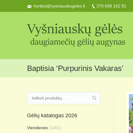
hortbot@vysniauskugeles.lt
370 698 162 91
Baptisia ‘Purpurinis Vakaras’
Gėlių katalogas 2026
Viendienės
(1401)