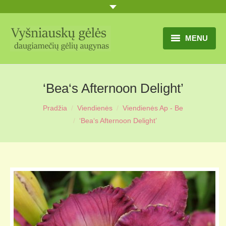
MENU
TITULINIS
‘Bea‘s Afternoon Delight’
GĖLIŲ KATALOGAS
Pradžia
Viendienės
Viendienės Ap - Be
PRANEŠIMAI
‘Bea‘s Afternoon Delight’
UŽSAKYMO SĄLYGOS
KONTAKTAI
APIE MUS
MŪSŲ SODYBA
MŪSŲ AUGYNAS