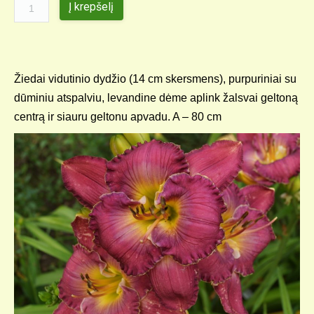
Į krepšelį
Žiedai vidutinio dydžio (14 cm skersmens), purpuriniai su
dūminiu atspalviu, levandine dėme aplink žalsvai geltoną
centrą ir siauru geltonu apvadu. A – 80 cm