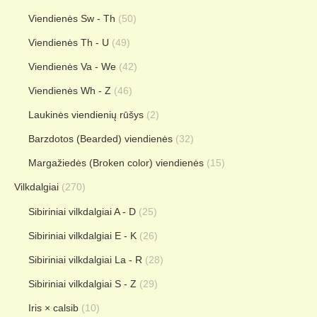
Viendienės Sw - Th
(50)
Viendienės Th - U
(49)
Viendienės Va - We
(42)
Viendienės Wh - Z
(46)
Laukinės viendienių rūšys
(2)
Barzdotos (Bearded) viendienės
(32)
Margažiedės (Broken color) viendienės
(15)
Vilkdalgiai
(270)
Sibiriniai vilkdalgiai A - D
(25)
Sibiriniai vilkdalgiai E - K
(26)
Sibiriniai vilkdalgiai La - R
(28)
Sibiriniai vilkdalgiai S - Z
(29)
Iris × calsib
(10)