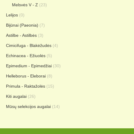
Melsvės V - Z
(23)
Lelijos
(0)
Bijūnai (Paeonia)
(7)
Astilbe - Astilbės
(3)
Cimicifuga - Blakėžudės
(4)
Echinacea - Ežiuolės
(5)
Epimedium - Epimedžiai
(30)
Helleborus - Eleborai
(8)
Primula - Raktažolės
(15)
Kiti augalai
(26)
Mūsų selekcijos augalai
(14)