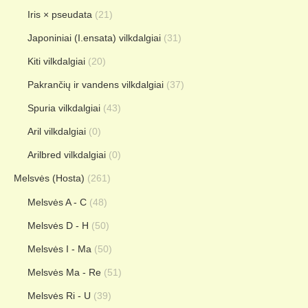
Iris × pseudata
(21)
Japoniniai (I.ensata) vilkdalgiai
(31)
Kiti vilkdalgiai
(20)
Pakrančių ir vandens vilkdalgiai
(37)
Spuria vilkdalgiai
(43)
Aril vilkdalgiai
(0)
Arilbred vilkdalgiai
(0)
Melsvės (Hosta)
(261)
Melsvės A - C
(48)
Melsvės D - H
(50)
Melsvės I - Ma
(50)
Melsvės Ma - Re
(51)
Melsvės Ri - U
(39)