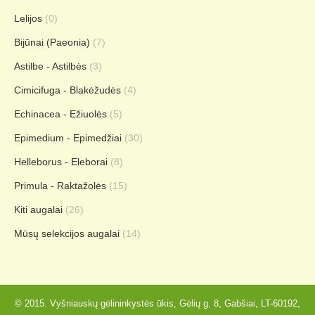
Lelijos
(0)
Bijūnai (Paeonia)
(7)
Astilbe - Astilbės
(3)
Cimicifuga - Blakėžudės
(4)
Echinacea - Ežiuolės
(5)
Epimedium - Epimedžiai
(30)
Helleborus - Eleborai
(8)
Primula - Raktažolės
(15)
Kiti augalai
(26)
Mūsų selekcijos augalai
(14)
© 2015. Vyšniauskų gėlininkystės ūkis, Gėlių g. 8, Gabšiai, LT-60192,