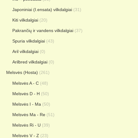
Japoniniai (I.ensata) vilkdalgiai
(31)
Kiti vilkdalgiai
(20)
Pakrančių ir vandens vilkdalgiai
(37)
Spuria vilkdalgiai
(43)
Aril vilkdalgiai
(0)
Arilbred vilkdalgiai
(0)
Melsvės (Hosta)
(261)
Melsvės A - C
(48)
Melsvės D - H
(50)
Melsvės I - Ma
(50)
Melsvės Ma - Re
(51)
Melsvės Ri - U
(39)
Melsvės V - Z
(23)