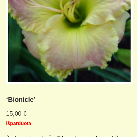
KELIONIŲ GALERIJA
‘Bionicle’
15,00
€
Išparduota