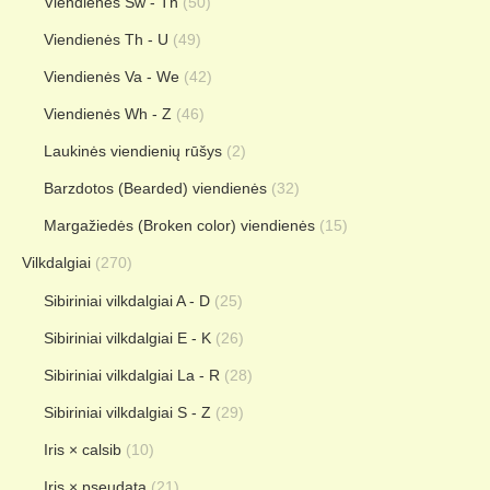
Viendienės Sw - Th
(50)
Viendienės Th - U
(49)
Viendienės Va - We
(42)
Viendienės Wh - Z
(46)
Laukinės viendienių rūšys
(2)
Barzdotos (Bearded) viendienės
(32)
Margažiedės (Broken color) viendienės
(15)
Vilkdalgiai
(270)
Sibiriniai vilkdalgiai A - D
(25)
Sibiriniai vilkdalgiai E - K
(26)
Sibiriniai vilkdalgiai La - R
(28)
Sibiriniai vilkdalgiai S - Z
(29)
Iris × calsib
(10)
Iris × pseudata
(21)