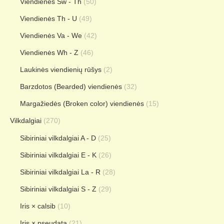
Viendienės Sw - Th
(50)
Viendienės Th - U
(49)
Viendienės Va - We
(42)
Viendienės Wh - Z
(46)
Laukinės viendienių rūšys
(2)
Barzdotos (Bearded) viendienės
(32)
Margažiedės (Broken color) viendienės
(15)
Vilkdalgiai
(270)
Sibiriniai vilkdalgiai A - D
(25)
Sibiriniai vilkdalgiai E - K
(26)
Sibiriniai vilkdalgiai La - R
(28)
Sibiriniai vilkdalgiai S - Z
(29)
Iris × calsib
(10)
Iris × pseudata
(21)