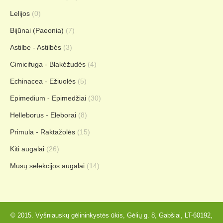
Lelijos
(0)
Bijūnai (Paeonia)
(7)
Astilbe - Astilbės
(3)
Cimicifuga - Blakėžudės
(4)
Echinacea - Ežiuolės
(5)
Epimedium - Epimedžiai
(30)
Helleborus - Eleborai
(8)
Primula - Raktažolės
(15)
Kiti augalai
(26)
Mūsų selekcijos augalai
(14)
© 2015. Vyšniauskų gėlininkystės ūkis, Gėlių g. 8, Gabšiai, LT-60192,