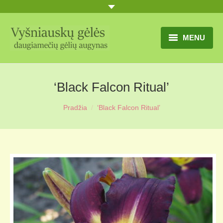
MENU
TITULINIS
‘Black Falcon Ritual’
GĖLIŲ KATALOGAS
Pradžia
‘Black Falcon Ritual’
PRANEŠIMAI
UŽSAKYMO SĄLYGOS
KONTAKTAI
APIE MUS
MŪSŲ SODYBA
MŪSŲ AUGYNAS