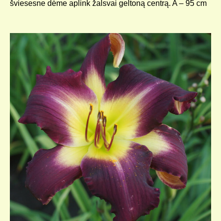
šviesesne dėme aplink žalsvai geltoną centrą. A – 95 cm