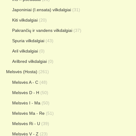
Japoniniai (I.ensata) vilkdalgiai
(31)
Kiti vilkdalgiai
(20)
Pakrančių ir vandens vilkdalgiai
(37)
Spuria vilkdalgiai
(43)
Aril vilkdalgiai
(0)
Arilbred vilkdalgiai
(0)
Melsvės (Hosta)
(261)
Melsvės A - C
(48)
Melsvės D - H
(50)
Melsvės I - Ma
(50)
Melsvės Ma - Re
(51)
Melsvės Ri - U
(39)
Melsvės V - Z
(23)