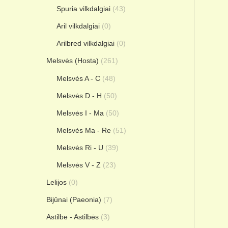
Spuria vilkdalgiai
(43)
Aril vilkdalgiai
(0)
Arilbred vilkdalgiai
(0)
Melsvės (Hosta)
(261)
Melsvės A - C
(48)
Melsvės D - H
(50)
Melsvės I - Ma
(50)
Melsvės Ma - Re
(51)
Melsvės Ri - U
(39)
Melsvės V - Z
(23)
Lelijos
(0)
Bijūnai (Paeonia)
(7)
Astilbe - Astilbės
(3)