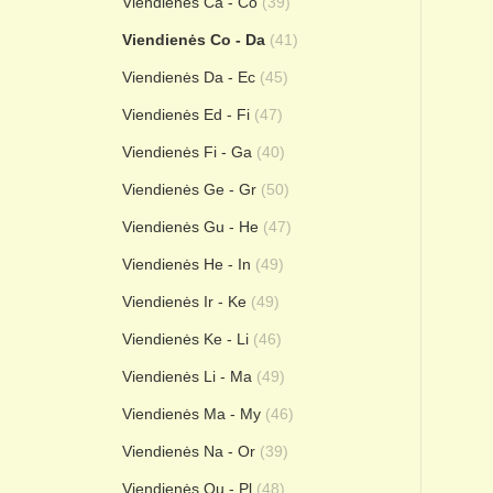
Viendienės Ca - Co
(39)
Viendienės Co - Da
(41)
Viendienės Da - Ec
(45)
Viendienės Ed - Fi
(47)
Viendienės Fi - Ga
(40)
Viendienės Ge - Gr
(50)
Viendienės Gu - He
(47)
Viendienės He - In
(49)
Viendienės Ir - Ke
(49)
Viendienės Ke - Li
(46)
Viendienės Li - Ma
(49)
Viendienės Ma - My
(46)
Viendienės Na - Or
(39)
Viendienės Ou - Pl
(48)