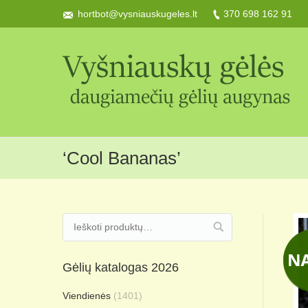
hortbot@vysniauskugeles.lt
370 698 162 91
‘Cool Bananas’
-
Gėlių katalogas 2026
Viendienės
(1401)