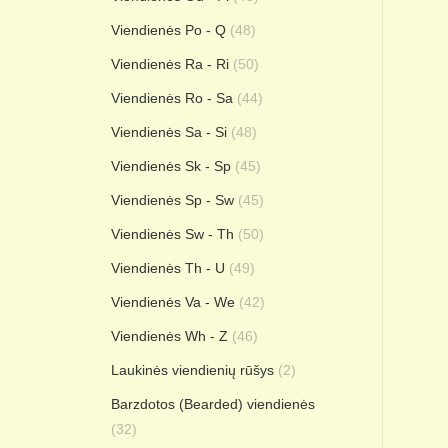
Viendienės Po - Q
(48)
Viendienės Ra - Ri
(50)
Viendienės Ro - Sa
(44)
Viendienės Sa - Si
(48)
Viendienės Sk - Sp
(45)
Viendienės Sp - Sw
(45)
Viendienės Sw - Th
(50)
Viendienės Th - U
(49)
Viendienės Va - We
(42)
Viendienės Wh - Z
(46)
Laukinės viendienių rūšys
(2)
Barzdotos (Bearded) viendienės
(32)