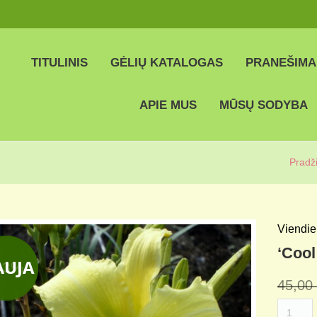
TITULINIS
GĖLIŲ KATALOGAS
PRANEŠIMA
APIE MUS
MŪSŲ SODYBA
Pradž
Viendi
‘Cool
33%
45,00