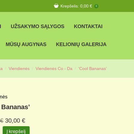
Krepšelis:
0,00
€
0
I
UŽSAKYMO SĄLYGOS
KONTAKTAI
MŪSŲ AUGYNAS
KELIONIŲ GALERIJA
ia
Viendienės
Viendienės Co - Da
‘Cool Bananas’
enės
 Bananas’
€
30,00
€
Į krepšelį