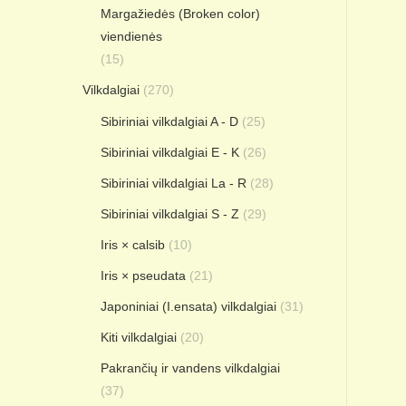
Margažiedės (Broken color)
viendienės
(15)
Vilkdalgiai
(270)
Sibiriniai vilkdalgiai A - D
(25)
Sibiriniai vilkdalgiai E - K
(26)
Sibiriniai vilkdalgiai La - R
(28)
Sibiriniai vilkdalgiai S - Z
(29)
Iris × calsib
(10)
Iris × pseudata
(21)
Japoniniai (I.ensata) vilkdalgiai
(31)
Kiti vilkdalgiai
(20)
Pakrančių ir vandens vilkdalgiai
(37)