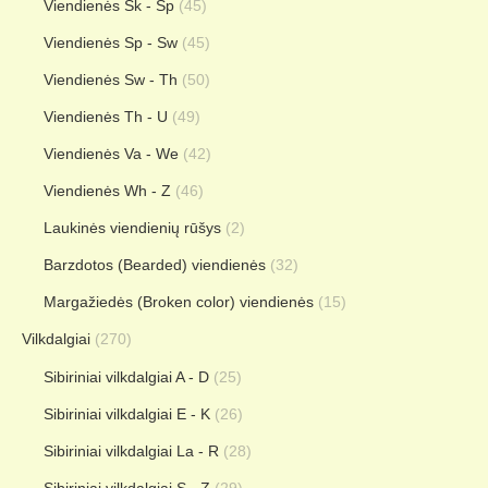
Viendienės Sk - Sp
(45)
Viendienės Sp - Sw
(45)
Viendienės Sw - Th
(50)
Viendienės Th - U
(49)
Viendienės Va - We
(42)
Viendienės Wh - Z
(46)
Laukinės viendienių rūšys
(2)
Barzdotos (Bearded) viendienės
(32)
Margažiedės (Broken color) viendienės
(15)
Vilkdalgiai
(270)
Sibiriniai vilkdalgiai A - D
(25)
Sibiriniai vilkdalgiai E - K
(26)
Sibiriniai vilkdalgiai La - R
(28)