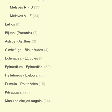
Melsvės Ri - U
(39)
Melsvės V - Z
(23)
Lelijos
(0)
Bijūnai (Paeonia)
(7)
Astilbe - Astilbės
(3)
Cimicifuga - Blakėžudės
(4)
Echinacea - Ežiuolės
(5)
Epimedium - Epimedžiai
(30)
Helleborus - Eleborai
(8)
Primula - Raktažolės
(15)
Kiti augalai
(26)
Mūsų selekcijos augalai
(14)