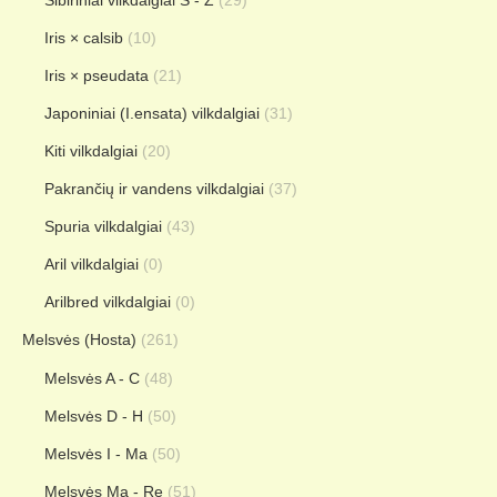
Sibiriniai vilkdalgiai S - Z
(29)
Iris × calsib
(10)
Iris × pseudata
(21)
Japoniniai (I.ensata) vilkdalgiai
(31)
Kiti vilkdalgiai
(20)
Pakrančių ir vandens vilkdalgiai
(37)
Spuria vilkdalgiai
(43)
Aril vilkdalgiai
(0)
Arilbred vilkdalgiai
(0)
Melsvės (Hosta)
(261)
Melsvės A - C
(48)
Melsvės D - H
(50)
Melsvės I - Ma
(50)
Melsvės Ma - Re
(51)