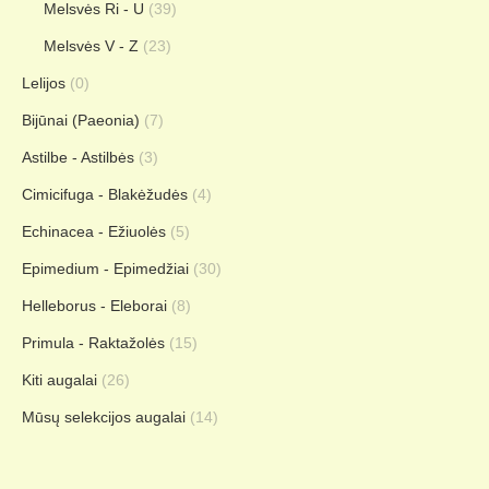
Melsvės Ri - U
(39)
Melsvės V - Z
(23)
Lelijos
(0)
Bijūnai (Paeonia)
(7)
Astilbe - Astilbės
(3)
Cimicifuga - Blakėžudės
(4)
Echinacea - Ežiuolės
(5)
Epimedium - Epimedžiai
(30)
Helleborus - Eleborai
(8)
Primula - Raktažolės
(15)
Kiti augalai
(26)
Mūsų selekcijos augalai
(14)