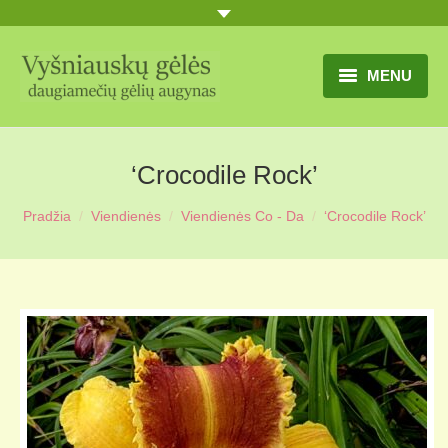
MENU
TITULINIS
‘Crocodile Rock’
GĖLIŲ KATALOGAS
Pradžia
Viendienės
Viendienės Co - Da
‘Crocodile Rock’
PRANEŠIMAI
UŽSAKYMO SĄLYGOS
KONTAKTAI
APIE MUS
MŪSŲ SODYBA
MŪSŲ AUGYNAS