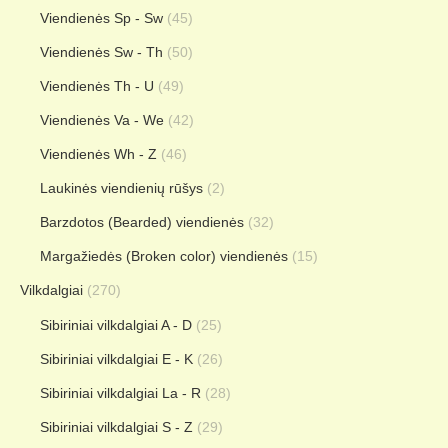
Viendienės Sp - Sw
(45)
Viendienės Sw - Th
(50)
Viendienės Th - U
(49)
Viendienės Va - We
(42)
Viendienės Wh - Z
(46)
Laukinės viendienių rūšys
(2)
Barzdotos (Bearded) viendienės
(32)
Margažiedės (Broken color) viendienės
(15)
Vilkdalgiai
(270)
Sibiriniai vilkdalgiai A - D
(25)
Sibiriniai vilkdalgiai E - K
(26)
Sibiriniai vilkdalgiai La - R
(28)
Sibiriniai vilkdalgiai S - Z
(29)