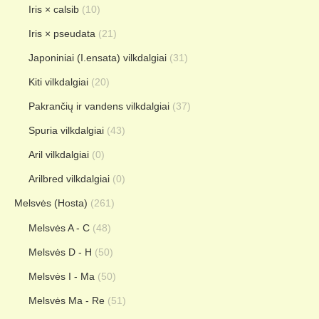
Iris × calsib
(10)
Iris × pseudata
(21)
Japoniniai (I.ensata) vilkdalgiai
(31)
Kiti vilkdalgiai
(20)
Pakrančių ir vandens vilkdalgiai
(37)
Spuria vilkdalgiai
(43)
Aril vilkdalgiai
(0)
Arilbred vilkdalgiai
(0)
Melsvės (Hosta)
(261)
Melsvės A - C
(48)
Melsvės D - H
(50)
Melsvės I - Ma
(50)
Melsvės Ma - Re
(51)