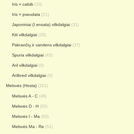
Iris × calsib
(10)
Iris × pseudata
(21)
Japoniniai (I.ensata) vilkdalgiai
(31)
Kiti vilkdalgiai
(20)
Pakrančių ir vandens vilkdalgiai
(37)
Spuria vilkdalgiai
(43)
Aril vilkdalgiai
(0)
Arilbred vilkdalgiai
(0)
Melsvės (Hosta)
(261)
Melsvės A - C
(48)
Melsvės D - H
(50)
Melsvės I - Ma
(50)
Melsvės Ma - Re
(51)