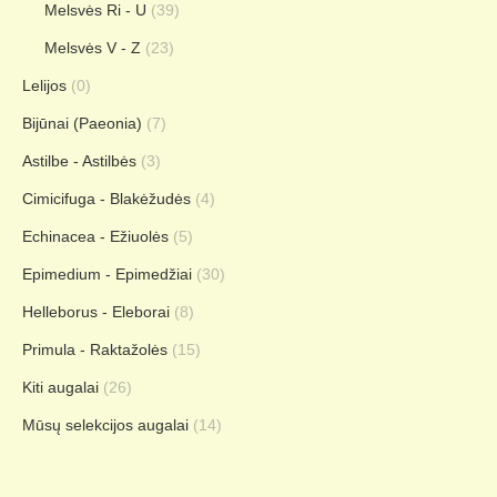
Melsvės Ri - U
(39)
Melsvės V - Z
(23)
Lelijos
(0)
Bijūnai (Paeonia)
(7)
Astilbe - Astilbės
(3)
Cimicifuga - Blakėžudės
(4)
Echinacea - Ežiuolės
(5)
Epimedium - Epimedžiai
(30)
Helleborus - Eleborai
(8)
Primula - Raktažolės
(15)
Kiti augalai
(26)
Mūsų selekcijos augalai
(14)