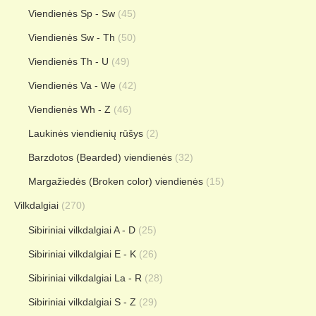
Viendienės Sp - Sw
(45)
Viendienės Sw - Th
(50)
Viendienės Th - U
(49)
Viendienės Va - We
(42)
Viendienės Wh - Z
(46)
Laukinės viendienių rūšys
(2)
Barzdotos (Bearded) viendienės
(32)
Margažiedės (Broken color) viendienės
(15)
Vilkdalgiai
(270)
Sibiriniai vilkdalgiai A - D
(25)
Sibiriniai vilkdalgiai E - K
(26)
Sibiriniai vilkdalgiai La - R
(28)
Sibiriniai vilkdalgiai S - Z
(29)