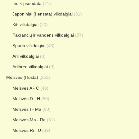
Iris × pseudata
(21)
Japoniniai (I.ensata) vilkdalgiai
(31)
Kiti vilkdalgiai
(20)
Pakrančių ir vandens vilkdalgiai
(37)
Spuria vilkdalgiai
(43)
Aril vilkdalgiai
(0)
Arilbred vilkdalgiai
(0)
Melsvės (Hosta)
(261)
Melsvės A - C
(48)
Melsvės D - H
(50)
Melsvės I - Ma
(50)
Melsvės Ma - Re
(51)
Melsvės Ri - U
(39)