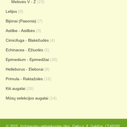
Melsvės V - Z
(23)
Lelijos
(0)
Bijūnai (Paeonia)
(7)
Astilbe - Astilbės
(3)
Cimicifuga - Blakėžudės
(4)
Echinacea - Ežiuolės
(5)
Epimedium - Epimedžiai
(30)
Helleborus - Eleborai
(8)
Primula - Raktažolės
(15)
Kiti augalai
(26)
Mūsų selekcijos augalai
(14)
© 2015. Vyšniauskų gėlininkystės ūkis, Gėlių g. 8, Gabšiai, LT-60192,