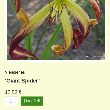
Viendienės
‘Giant Spider’
10,00
€
Į krepšelį