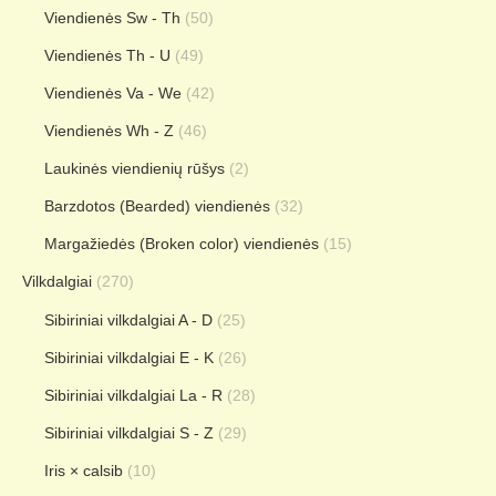
Viendienės Sw - Th
(50)
Viendienės Th - U
(49)
Viendienės Va - We
(42)
Viendienės Wh - Z
(46)
Laukinės viendienių rūšys
(2)
Barzdotos (Bearded) viendienės
(32)
Margažiedės (Broken color) viendienės
(15)
Vilkdalgiai
(270)
Sibiriniai vilkdalgiai A - D
(25)
Sibiriniai vilkdalgiai E - K
(26)
Sibiriniai vilkdalgiai La - R
(28)
Sibiriniai vilkdalgiai S - Z
(29)
Iris × calsib
(10)