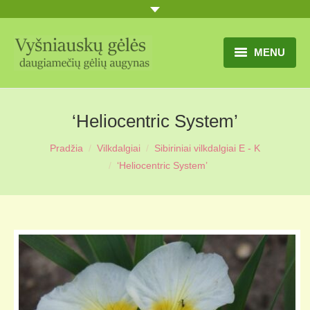
MENU
TITULINIS
‘Heliocentric System’
GĖLIŲ KATALOGAS
Pradžia
Vilkdalgiai
Sibiriniai vilkdalgiai E - K
PRANEŠIMAI
‘Heliocentric System’
UŽSAKYMO SĄLYGOS
KONTAKTAI
APIE MUS
MŪSŲ SODYBA
MŪSŲ AUGYNAS