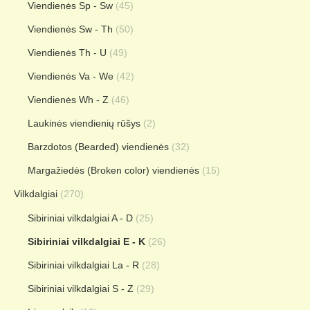
Viendienės Sp - Sw
(45)
Viendienės Sw - Th
(50)
Viendienės Th - U
(49)
Viendienės Va - We
(42)
Viendienės Wh - Z
(46)
Laukinės viendienių rūšys
(2)
Barzdotos (Bearded) viendienės
(32)
Margažiedės (Broken color) viendienės
(15)
Vilkdalgiai
(270)
Sibiriniai vilkdalgiai A - D
(25)
Sibiriniai vilkdalgiai E - K
(26)
Sibiriniai vilkdalgiai La - R
(28)
Sibiriniai vilkdalgiai S - Z
(29)