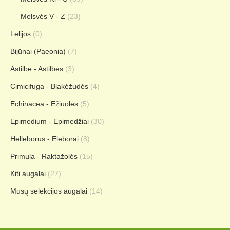
Melsvės V - Z
(23)
Lelijos
(0)
Bijūnai (Paeonia)
(7)
Astilbe - Astilbės
(3)
Cimicifuga - Blakėžudės
(4)
Echinacea - Ežiuolės
(5)
Epimedium - Epimedžiai
(30)
Helleborus - Eleborai
(8)
Primula - Raktažolės
(15)
Kiti augalai
(27)
Mūsų selekcijos augalai
(14)