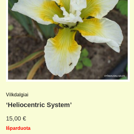
Vilkdalgiai
‘Heliocentric System’
15,00
€
Išparduota