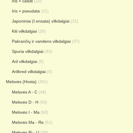
Iris × calsib
(10)
Iris × pseudata
(21)
Japoniniai (I.ensata) vilkdalgiai
(31)
Kiti vilkdalgiai
(20)
Pakrančių ir vandens vilkdalgiai
(37)
Spuria vilkdalgiai
(43)
Aril vilkdalgiai
(0)
Arilbred vilkdalgiai
(0)
Melsvės (Hosta)
(261)
Melsvės A - C
(48)
Melsvės D - H
(50)
Melsvės I - Ma
(50)
Melsvės Ma - Re
(51)
Melsvės Ri - U
(39)