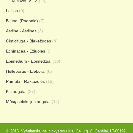
Melsvės V - Z
(23)
Lelijos
(0)
Bijūnai (Paeonia)
(7)
Astilbe - Astilbės
(3)
Cimicifuga - Blakėžudės
(4)
Echinacea - Ežiuolės
(5)
Epimedium - Epimedžiai
(30)
Helleborus - Eleborai
(8)
Primula - Raktažolės
(15)
Kiti augalai
(27)
Mūsų selekcijos augalai
(14)
© 2015. Vyšniauskų gėlininkystės ūkis, Gėlių g. 8, Gabšiai, LT-60192,