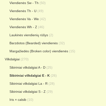
Viendienės Sw - Th
(50)
Viendienės Th - U
(49)
Viendienės Va - We
(42)
Viendienės Wh - Z
(46)
Laukinės viendienių rūšys
(2)
Barzdotos (Bearded) viendienės
(32)
Margažiedės (Broken color) viendienės
(15)
Vilkdalgiai
(270)
Sibiriniai vilkdalgiai A - D
(25)
Sibiriniai vilkdalgiai E - K
(26)
Sibiriniai vilkdalgiai La - R
(28)
Sibiriniai vilkdalgiai S - Z
(29)
Iris × calsib
(10)