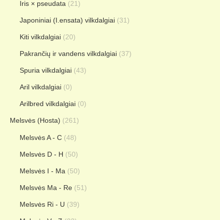
Iris × pseudata
(21)
Japoniniai (I.ensata) vilkdalgiai
(31)
Kiti vilkdalgiai
(20)
Pakrančių ir vandens vilkdalgiai
(37)
Spuria vilkdalgiai
(43)
Aril vilkdalgiai
(0)
Arilbred vilkdalgiai
(0)
Melsvės (Hosta)
(261)
Melsvės A - C
(48)
Melsvės D - H
(50)
Melsvės I - Ma
(50)
Melsvės Ma - Re
(51)
Melsvės Ri - U
(39)