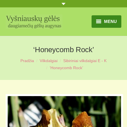
MENU
TITULINIS
‘Honeycomb Rock’
GĖLIŲ KATALOGAS
Pradžia
Vilkdalgiai
Sibiriniai vilkdalgiai E - K
PRANEŠIMAI
‘Honeycomb Rock’
UŽSAKYMO SĄLYGOS
KONTAKTAI
APIE MUS
MŪSŲ SODYBA
MŪSŲ AUGYNAS