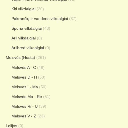
Kiti vilkdalgiai
(20)
Pakrančių ir vandens vilkdalgiai
(37)
Spuria vilkdalgiai
(43)
Aril vilkdalgiai
(0)
Arilbred vilkdalgiai
(0)
Melsvės (Hosta)
(261)
Melsvės A - C
(48)
Melsvės D - H
(50)
Melsvės I - Ma
(50)
Melsvės Ma - Re
(51)
Melsvės Ri - U
(39)
Melsvės V - Z
(23)
Lelijos
(0)