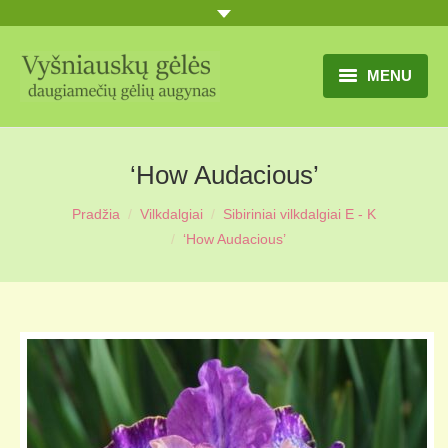
MENU
TITULINIS
‘How Audacious’
GĖLIŲ KATALOGAS
Pradžia
Vilkdalgiai
Sibiriniai vilkdalgiai E - K
PRANEŠIMAI
‘How Audacious’
UŽSAKYMO SĄLYGOS
KONTAKTAI
APIE MUS
MŪSŲ SODYBA
MŪSŲ AUGYNAS