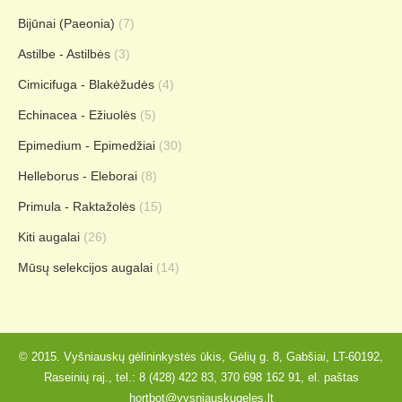
Bijūnai (Paeonia)
(7)
Astilbe - Astilbės
(3)
Cimicifuga - Blakėžudės
(4)
Echinacea - Ežiuolės
(5)
Epimedium - Epimedžiai
(30)
Helleborus - Eleborai
(8)
Primula - Raktažolės
(15)
Kiti augalai
(26)
Mūsų selekcijos augalai
(14)
© 2015. Vyšniauskų gėlininkystės ūkis, Gėlių g. 8, Gabšiai, LT-60192,
Raseinių raj., tel.:
8 (428) 422 83
,
370 698 162 91
, el. paštas
hortbot@vysniauskugeles.lt