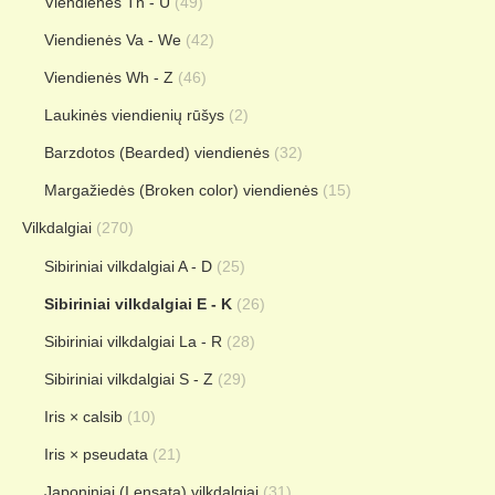
Viendienės Th - U
(49)
Viendienės Va - We
(42)
Viendienės Wh - Z
(46)
Laukinės viendienių rūšys
(2)
Barzdotos (Bearded) viendienės
(32)
Margažiedės (Broken color) viendienės
(15)
Vilkdalgiai
(270)
Sibiriniai vilkdalgiai A - D
(25)
Sibiriniai vilkdalgiai E - K
(26)
Sibiriniai vilkdalgiai La - R
(28)
Sibiriniai vilkdalgiai S - Z
(29)
Iris × calsib
(10)
Iris × pseudata
(21)
Japoniniai (I.ensata) vilkdalgiai
(31)