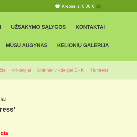
Krepšelis:
0,00
€
0
I
UŽSAKYMO SĄLYGOS
KONTAKTAI
MŪSŲ AUGYNAS
KELIONIŲ GALERIJA
žia
Vilkdalgiai
Sibiriniai vilkdalgiai E - K
‘Huntress’
iai
ress’
uota