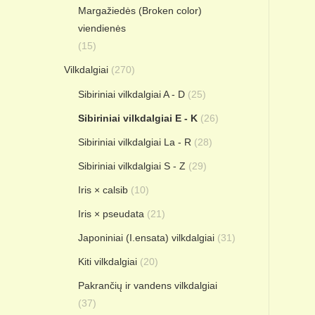
Margažiedės (Broken color)
viendienės
(15)
Vilkdalgiai
(270)
Sibiriniai vilkdalgiai A - D
(25)
Sibiriniai vilkdalgiai E - K
(26)
Sibiriniai vilkdalgiai La - R
(28)
Sibiriniai vilkdalgiai S - Z
(29)
Iris × calsib
(10)
Iris × pseudata
(21)
Japoniniai (I.ensata) vilkdalgiai
(31)
Kiti vilkdalgiai
(20)
Pakrančių ir vandens vilkdalgiai
(37)