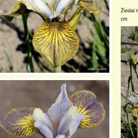
Žiedai n
cm