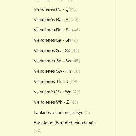
Viendienės Po - Q
(48)
Viendienės Ra - Ri
(50)
Viendienės Ro - Sa
(44)
Viendienės Sa - Si
(48)
Viendienės Sk - Sp
(45)
Viendienės Sp - Sw
(45)
Viendienės Sw - Th
(50)
Viendienės Th - U
(49)
Viendienės Va - We
(42)
Viendienės Wh - Z
(46)
Laukinės viendienių rūšys
(2)
Barzdotos (Bearded) viendienės
(32)