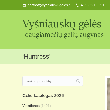
hortbot@vysniauskugeles.lt
370 698 162 91
‘Huntress’
Gėlių katalogas 2026
Viendienės
(1401)