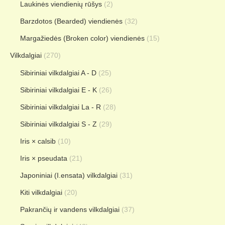
Laukinės viendienių rūšys
(2)
Barzdotos (Bearded) viendienės
(32)
Margažiedės (Broken color) viendienės
(15)
Vilkdalgiai
(270)
Sibiriniai vilkdalgiai A - D
(25)
Sibiriniai vilkdalgiai E - K
(26)
Sibiriniai vilkdalgiai La - R
(28)
Sibiriniai vilkdalgiai S - Z
(29)
Iris × calsib
(10)
Iris × pseudata
(21)
Japoniniai (I.ensata) vilkdalgiai
(31)
Kiti vilkdalgiai
(20)
Pakrančių ir vandens vilkdalgiai
(37)