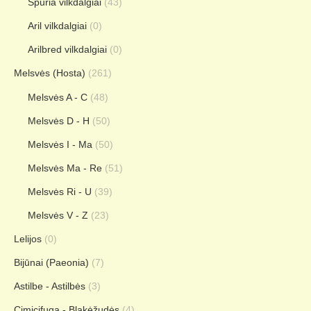
Spuria vilkdalgiai
(43)
Aril vilkdalgiai
(0)
Arilbred vilkdalgiai
(0)
Melsvės (Hosta)
(261)
Melsvės A - C
(48)
Melsvės D - H
(50)
Melsvės I - Ma
(50)
Melsvės Ma - Re
(51)
Melsvės Ri - U
(39)
Melsvės V - Z
(23)
Lelijos
(0)
Bijūnai (Paeonia)
(7)
Astilbe - Astilbės
(3)
Cimicifuga - Blakėžudės
(4)