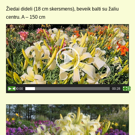
Žiedai dideli (18 cm skersmens), beveik balti su žaliu
centru. A – 150 cm
Video
grotuvas
00:00
00:28