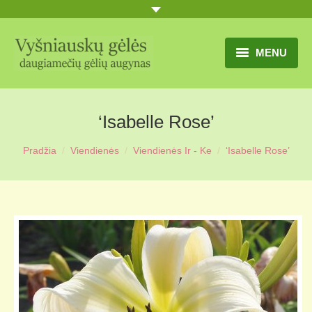
MENU
TITULINIS
‘Isabelle Rose’
GĖLIŲ KATALOGAS
Pradžia
Viendienės
Viendienės Ir - Ke
‘Isabelle Rose’
PRANEŠIMAI
UŽSAKYMO SĄLYGOS
KONTAKTAI
APIE MUS
MŪSŲ SODYBA
MŪSŲ AUGYNAS