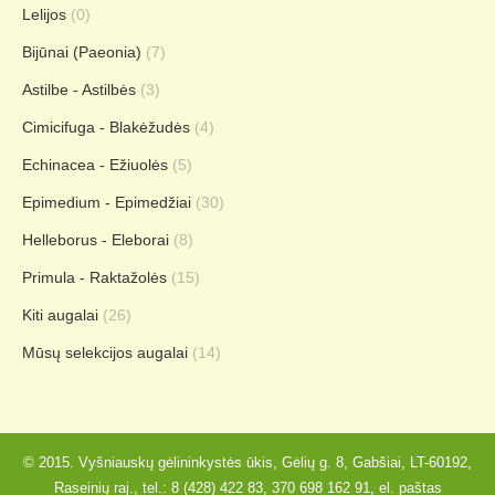
Lelijos
(0)
Bijūnai (Paeonia)
(7)
Astilbe - Astilbės
(3)
Cimicifuga - Blakėžudės
(4)
Echinacea - Ežiuolės
(5)
Epimedium - Epimedžiai
(30)
Helleborus - Eleborai
(8)
Primula - Raktažolės
(15)
Kiti augalai
(26)
Mūsų selekcijos augalai
(14)
© 2015. Vyšniauskų gėlininkystės ūkis, Gėlių g. 8, Gabšiai, LT-60192,
Raseinių raj., tel.:
8 (428) 422 83
,
370 698 162 91
, el. paštas