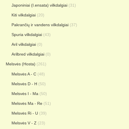
Japoniniai (I.ensata) vilkdalgiai
(31)
Kiti vilkdalgiai
(20)
Pakrančių ir vandens vilkdalgiai
(37)
Spuria vilkdalgiai
(43)
Aril vilkdalgiai
(0)
Arilbred vilkdalgiai
(0)
Melsvės (Hosta)
(261)
Melsvės A - C
(48)
Melsvės D - H
(50)
Melsvės I - Ma
(50)
Melsvės Ma - Re
(51)
Melsvės Ri - U
(39)
Melsvės V - Z
(23)