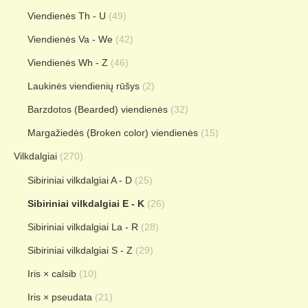
Viendienės Th - U
(49)
Viendienės Va - We
(42)
Viendienės Wh - Z
(46)
Laukinės viendienių rūšys
(2)
Barzdotos (Bearded) viendienės
(32)
Margažiedės (Broken color) viendienės
(15)
Vilkdalgiai
(270)
Sibiriniai vilkdalgiai A - D
(25)
Sibiriniai vilkdalgiai E - K
(26)
Sibiriniai vilkdalgiai La - R
(28)
Sibiriniai vilkdalgiai S - Z
(29)
Iris × calsib
(10)
Iris × pseudata
(21)