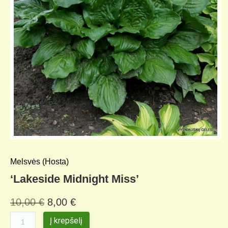
Melsvės (Hosta)
‘Lakeside Midnight Miss’
10,00
€
8,00
€
Į krepšelį