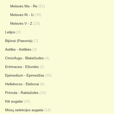
Melsvės Ma - Re
(51)
Melsvės Ri - U
(39)
Melsvės V - Z
(23)
Lelijos
(0)
Bijūnai (Paeonia)
(7)
Astilbe - Astilbės
(3)
Cimicifuga - Blakėžudės
(4)
Echinacea - Ežiuolės
(5)
Epimedium - Epimedžiai
(30)
Helleborus - Eleborai
(8)
Primula - Raktažolės
(15)
Kiti augalai
(26)
Mūsų selekcijos augalai
(14)