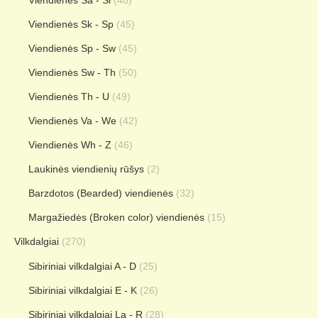
Viendienės Sa - Si
(48)
Viendienės Sk - Sp
(45)
Viendienės Sp - Sw
(45)
Viendienės Sw - Th
(50)
Viendienės Th - U
(49)
Viendienės Va - We
(42)
Viendienės Wh - Z
(46)
Laukinės viendienių rūšys
(2)
Barzdotos (Bearded) viendienės
(32)
Margažiedės (Broken color) viendienės
(15)
Vilkdalgiai
(270)
Sibiriniai vilkdalgiai A - D
(25)
Sibiriniai vilkdalgiai E - K
(26)
Sibiriniai vilkdalgiai La - R
(28)