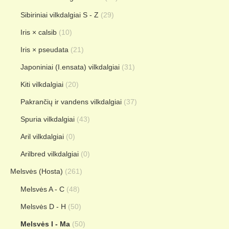
Sibiriniai vilkdalgiai S - Z
(29)
Iris × calsib
(10)
Iris × pseudata
(21)
Japoniniai (I.ensata) vilkdalgiai
(31)
Kiti vilkdalgiai
(20)
Pakrančių ir vandens vilkdalgiai
(37)
Spuria vilkdalgiai
(43)
Aril vilkdalgiai
(0)
Arilbred vilkdalgiai
(0)
Melsvės (Hosta)
(261)
Melsvės A - C
(48)
Melsvės D - H
(50)
Melsvės I - Ma
(50)