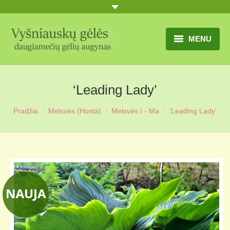
MENU
TITULINIS
‘Leading Lady’
GĖLIŲ KATALOGAS
Pradžia
Melsvės (Hosta)
Melsvės I - Ma
‘Leading Lady’
PRANEŠIMAI
UŽSAKYMO SĄLYGOS
KONTAKTAI
APIE MUS
MŪSŲ SODYBA
MŪSŲ AUGYNAS