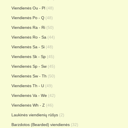
Viendienės Ou - Pl
(48)
Viendienės Po - Q
(48)
Viendienės Ra - Ri
(50)
Viendienės Ro - Sa
(44)
Viendienės Sa - Si
(48)
Viendienės Sk - Sp
(45)
Viendienės Sp - Sw
(45)
Viendienės Sw - Th
(50)
Viendienės Th - U
(49)
Viendienės Va - We
(42)
Viendienės Wh - Z
(46)
Laukinės viendienių rūšys
(2)
Barzdotos (Bearded) viendienės
(32)