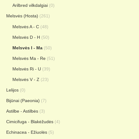
Arilbred vilkdalgiai
(0)
Melsvės (Hosta)
(261)
Melsvės A - C
(48)
Melsvės D - H
(50)
Melsvės I - Ma
(50)
Melsvės Ma - Re
(51)
Melsvės Ri - U
(39)
Melsvės V - Z
(23)
Lelijos
(0)
Bijūnai (Paeonia)
(7)
Astilbe - Astilbės
(3)
Cimicifuga - Blakėžudės
(4)
Echinacea - Ežiuolės
(5)