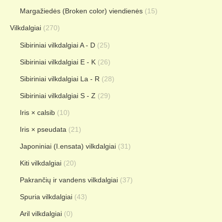
Margažiedės (Broken color) viendienės
(15)
Vilkdalgiai
(270)
Sibiriniai vilkdalgiai A - D
(25)
Sibiriniai vilkdalgiai E - K
(26)
Sibiriniai vilkdalgiai La - R
(28)
Sibiriniai vilkdalgiai S - Z
(29)
Iris × calsib
(10)
Iris × pseudata
(21)
Japoniniai (I.ensata) vilkdalgiai
(31)
Kiti vilkdalgiai
(20)
Pakrančių ir vandens vilkdalgiai
(37)
Spuria vilkdalgiai
(43)
Aril vilkdalgiai
(0)