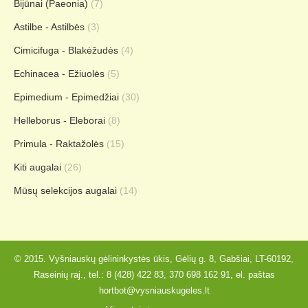
Bijūnai (Paeonia)
(7)
Astilbe - Astilbės
(3)
Cimicifuga - Blakėžudės
(4)
Echinacea - Ežiuolės
(5)
Epimedium - Epimedžiai
(30)
Helleborus - Eleborai
(8)
Primula - Raktažolės
(15)
Kiti augalai
(26)
Mūsų selekcijos augalai
(14)
© 2015. Vyšniauskų gėlininkystės ūkis, Gėlių g. 8, Gabšiai, LT-60192,
Raseinių raj., tel.:
8 (428) 422 83
,
370 698 162 91
, el. paštas
hortbot@vysniauskugeles.lt