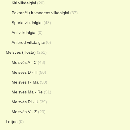
Kiti vilkdalgiai
(20)
Pakrančių ir vandens vilkdalgiai
(37)
Spuria vilkdalgiai
(43)
Aril vilkdalgiai
(0)
Arilbred vilkdalgiai
(0)
Melsvės (Hosta)
(261)
Melsvės A - C
(48)
Melsvės D - H
(50)
Melsvės I - Ma
(50)
Melsvės Ma - Re
(51)
Melsvės Ri - U
(39)
Melsvės V - Z
(23)
Lelijos
(0)