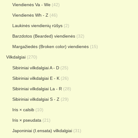
Viendienės Va - We
(42)
Viendienės Wh - Z
(46)
Laukinės viendienių rūšys
(2)
Barzdotos (Bearded) viendienės
(32)
Margažiedės (Broken color) viendienės
(15)
Vilkdalgiai
(270)
Sibiriniai vilkdalgiai A - D
(25)
Sibiriniai vilkdalgiai E - K
(26)
Sibiriniai vilkdalgiai La - R
(28)
Sibiriniai vilkdalgiai S - Z
(29)
Iris × calsib
(10)
Iris × pseudata
(21)
Japoniniai (I.ensata) vilkdalgiai
(31)