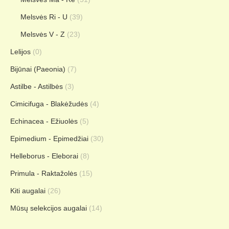
Melsvės Ri - U
(39)
Melsvės V - Z
(23)
Lelijos
(0)
Bijūnai (Paeonia)
(7)
Astilbe - Astilbės
(3)
Cimicifuga - Blakėžudės
(4)
Echinacea - Ežiuolės
(5)
Epimedium - Epimedžiai
(30)
Helleborus - Eleborai
(8)
Primula - Raktažolės
(15)
Kiti augalai
(26)
Mūsų selekcijos augalai
(14)