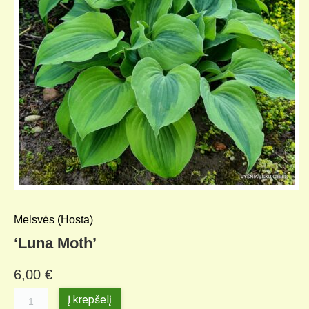
KELIONIŲ GALERIJA
Melsvės (Hosta)
‘Luna Moth’
6,00
€
Į krepšelį