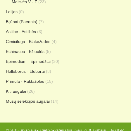
Melsvės V - Z
(23)
Lelijos
(0)
Bijūnai (Paeonia)
(7)
Astilbe - Astilbės
(3)
Cimicifuga - Blakėžudės
(4)
Echinacea - Ežiuolės
(5)
Epimedium - Epimedžiai
(30)
Helleborus - Eleborai
(8)
Primula - Raktažolės
(15)
Kiti augalai
(26)
Mūsų selekcijos augalai
(14)
© 2015. Vyšniauskų gėlininkystės ūkis, Gėlių g. 8, Gabšiai, LT-60192,