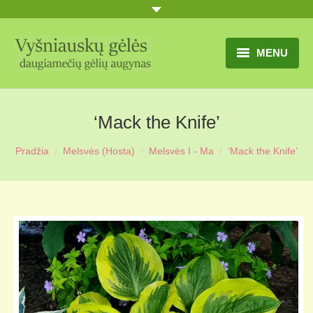
MENU
TITULINIS
‘Mack the Knife’
GĖLIŲ KATALOGAS
Pradžia
Melsvės (Hosta)
Melsvės I - Ma
‘Mack the Knife’
PRANEŠIMAI
UŽSAKYMO SĄLYGOS
KONTAKTAI
APIE MUS
MŪSŲ SODYBA
MŪSŲ AUGYNAS