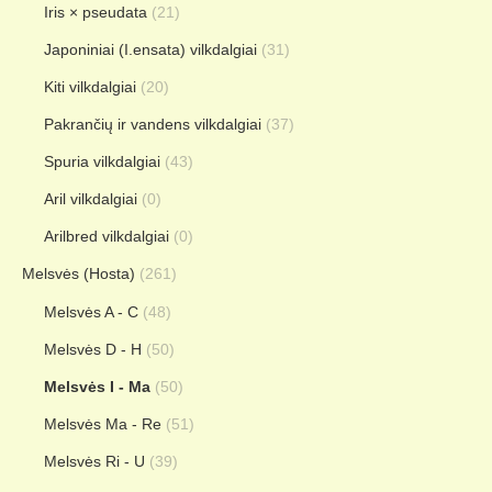
Iris × pseudata
(21)
Japoniniai (I.ensata) vilkdalgiai
(31)
Kiti vilkdalgiai
(20)
Pakrančių ir vandens vilkdalgiai
(37)
Spuria vilkdalgiai
(43)
Aril vilkdalgiai
(0)
Arilbred vilkdalgiai
(0)
Melsvės (Hosta)
(261)
Melsvės A - C
(48)
Melsvės D - H
(50)
Melsvės I - Ma
(50)
Melsvės Ma - Re
(51)
Melsvės Ri - U
(39)