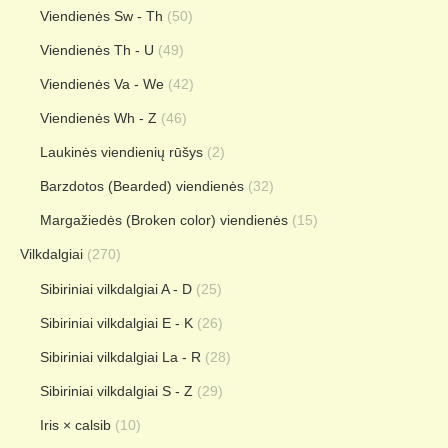
Viendienės Sw - Th
(50)
Viendienės Th - U
(49)
Viendienės Va - We
(42)
Viendienės Wh - Z
(46)
Laukinės viendienių rūšys
(2)
Barzdotos (Bearded) viendienės
(32)
Margažiedės (Broken color) viendienės
(15)
Vilkdalgiai
(270)
Sibiriniai vilkdalgiai A - D
(25)
Sibiriniai vilkdalgiai E - K
(26)
Sibiriniai vilkdalgiai La - R
(28)
Sibiriniai vilkdalgiai S - Z
(29)
Iris × calsib
(10)