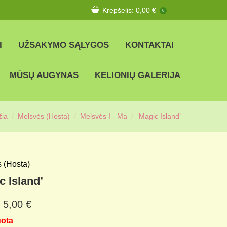
Krepšelis:
0,00
€
0
I
UŽSAKYMO SĄLYGOS
KONTAKTAI
MŪSŲ AUGYNAS
KELIONIŲ GALERIJA
žia
Melsvės (Hosta)
Melsvės I - Ma
‘Magic Island’
 (Hosta)
c Island’
5,00
€
uota