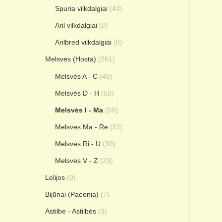
Spuria vilkdalgiai
(43)
Aril vilkdalgiai
(0)
Arilbred vilkdalgiai
(0)
Melsvės (Hosta)
(261)
Melsvės A - C
(48)
Melsvės D - H
(50)
Melsvės I - Ma
(50)
Melsvės Ma - Re
(51)
Melsvės Ri - U
(39)
Melsvės V - Z
(23)
Lelijos
(0)
Bijūnai (Paeonia)
(7)
Astilbe - Astilbės
(3)