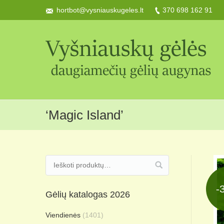
hortbot@vysniauskugeles.lt
370 698 162 91
‘Magic Island’
-
Gėlių katalogas 2026
Viendienės
(1401)