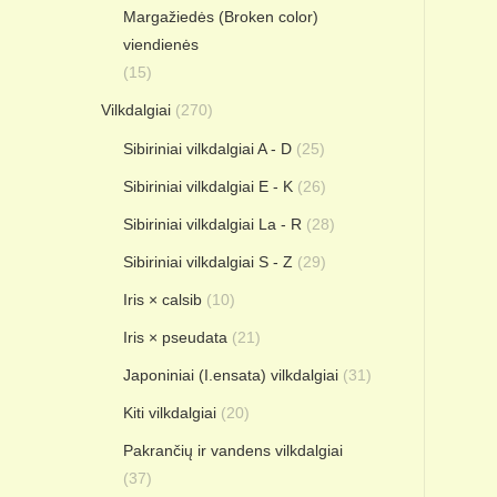
Margažiedės (Broken color)
viendienės
(15)
Vilkdalgiai
(270)
Sibiriniai vilkdalgiai A - D
(25)
Sibiriniai vilkdalgiai E - K
(26)
Sibiriniai vilkdalgiai La - R
(28)
Sibiriniai vilkdalgiai S - Z
(29)
Iris × calsib
(10)
Iris × pseudata
(21)
Japoniniai (I.ensata) vilkdalgiai
(31)
Kiti vilkdalgiai
(20)
Pakrančių ir vandens vilkdalgiai
(37)