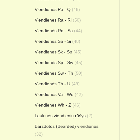
Viendienės Po - Q
(48)
Viendienės Ra - Ri
(50)
Viendienės Ro - Sa
(44)
Viendienės Sa - Si
(48)
Viendienės Sk - Sp
(45)
Viendienės Sp - Sw
(45)
Viendienės Sw - Th
(50)
Viendienės Th - U
(49)
Viendienės Va - We
(42)
Viendienės Wh - Z
(46)
Laukinės viendienių rūšys
(2)
Barzdotos (Bearded) viendienės
(32)