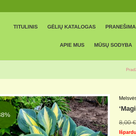
TITULINIS
GĖLIŲ KATALOGAS
PRANEŠIMA
APIE MUS
MŪSŲ SODYBA
Prad
Melsvės
‘Magi
38%
8,00
€
Išpard